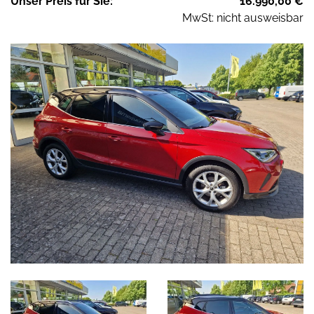
Unser
Preis
für Sie
:
16.990,00
€
MwSt: nicht ausweisbar