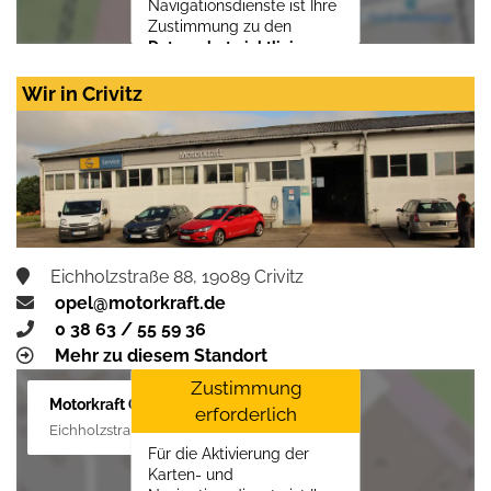
Navigationsdienste ist Ihre
Zustimmung zu den
Datenschutzrichtlinien
vom Drittanbieter Google
LLC
erforderlich.
Wir in Crivitz
Zustimmen und
aktivieren
Eichholzstraße 88, 19089 Crivitz
opel@motorkraft.de
0 38 63 / 55 59 36
Mehr zu diesem Standort
Zustimmung
Motorkraft GmbH
erforderlich
Eichholzstraße 88, 19089 Crivitz
Für die Aktivierung der
Karten- und