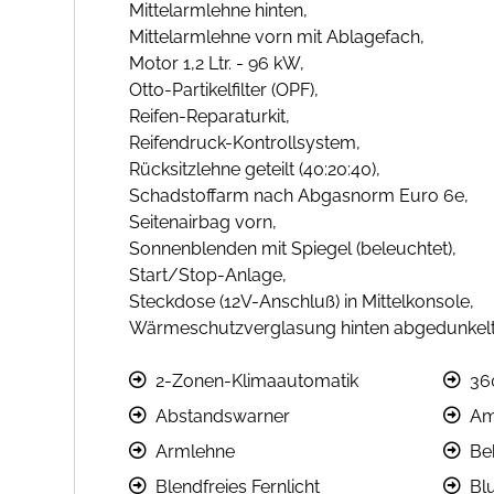
Mittelarmlehne hinten,
Mittelarmlehne vorn mit Ablagefach,
Motor 1,2 Ltr. - 96 kW,
Otto-Partikelfilter (OPF),
Reifen-Reparaturkit,
Reifendruck-Kontrollsystem,
Rücksitzlehne geteilt (40:20:40),
Schadstoffarm nach Abgasnorm Euro 6e,
Seitenairbag vorn,
Sonnenblenden mit Spiegel (beleuchtet),
Start/Stop-Anlage,
Steckdose (12V-Anschluß) in Mittelkonsole,
Wärmeschutzverglasung hinten abgedunkelt 
2-Zonen-Klimaautomatik
36
Abstandswarner
Am
Armlehne
Be
Blendfreies Fernlicht
Bl