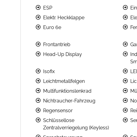
ESP
Ein
Elektr. Heckklappe
Ele
Euro 6e
Fer
Frontantrieb
Ga
Head-Up Display
In
Sm
Isofix
LE
Leichtmetallfelgen
Li
Multifunktionslenkrad
Mü
Nichtraucher-Fahrzeug
No
Regensensor
Re
Schlüssellose
Se
Zentralverriegelung (Keyless)