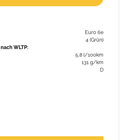
Euro 6e
4 (Grün)
 nach WLTP:
5,8 l/100km
131 g/km
D