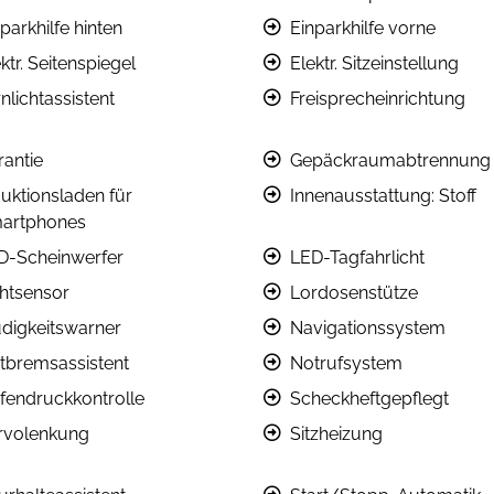
parkhilfe hinten
Einparkhilfe vorne
ktr. Seitenspiegel
Elektr. Sitzeinstellung
nlichtassistent
Freisprecheinrichtung
rantie
Gepäckraumabtrennung
duktionsladen für
Innenausstattung: Stoff
artphones
D-Scheinwerfer
LED-Tagfahrlicht
chtsensor
Lordosenstütze
digkeitswarner
Navigationssystem
tbremsassistent
Notrufsystem
ifendruckkontrolle
Scheckheftgepflegt
rvolenkung
Sitzheizung