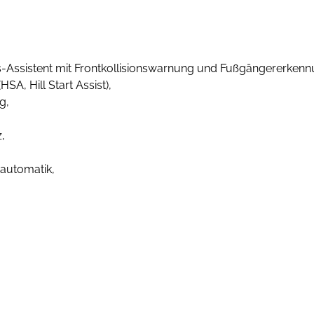
Assistent mit Frontkollisionswarnung und Fußgängererkenn
SA, Hill Start Assist),
g,
,
automatik,