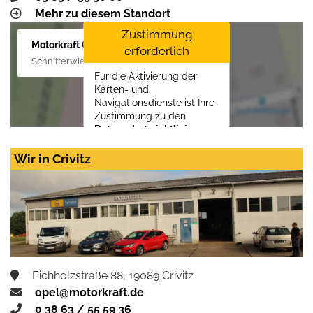
Mehr zu diesem Standort
Zustimmung
Motorkraft GmbH
erforderlich
Schnitterwiese 1, 19055 Schwerin
Für die Aktivierung der
Karten- und
Navigationsdienste ist Ihre
Zustimmung zu den
Datenschutzrichtlinien
vom Drittanbieter Google
LLC
erforderlich.
Wir in Crivitz
Zustimmen und
aktivieren
Eichholzstraße 88, 19089 Crivitz
opel@motorkraft.de
0 38 63 / 55 59 36