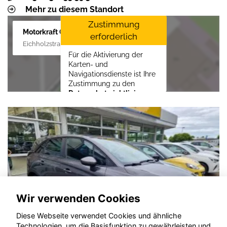
Mehr zu diesem Standort
Zustimmung
Motorkraft GmbH
erforderlich
Eichholzstraße 88, 19089 Crivitz
Für die Aktivierung der
Karten- und
Navigationsdienste ist Ihre
Zustimmung zu den
Datenschutzrichtlinien
vom Drittanbieter Google
LLC
erforderlich.
Zustimmen und
aktivieren
Wir verwenden Cookies
Diese Webseite verwendet Cookies und ähnliche
Technologien, um die Basisfunktion zu gewährleisten und