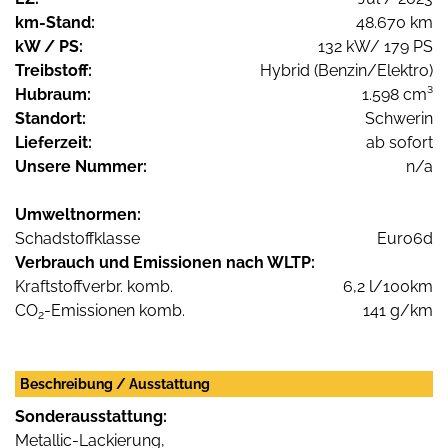
km-Stand:
48.670 km
kW / PS:
132 kW/ 179 PS
Treibstoff:
Hybrid (Benzin/Elektro)
Hubraum:
1.598 cm³
Standort:
Schwerin
Lieferzeit:
ab sofort
Unsere Nummer:
n/a
Umweltnormen:
Schadstoffklasse
Euro6d
Verbrauch und Emissionen nach WLTP:
Kraftstoffverbr. komb.
6,2 l/100km
CO
-Emissionen komb.
141 g/km
2
Beschreibung / Ausstattung
Sonderausstattung:
Metallic-Lackierung,