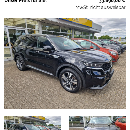
Unser
Preis
für Sie
:
33.890,00
€
MwSt: nicht ausweisbar