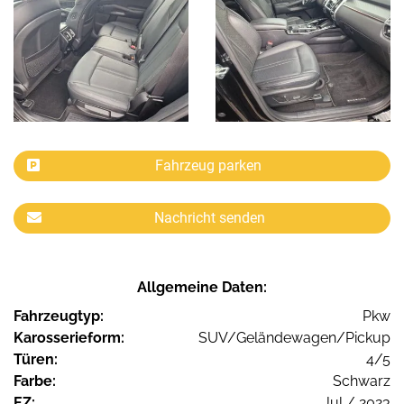
Fahrzeug parken
Nachricht senden
Allgemeine Daten:
Fahrzeugtyp:
Pkw
Karosserieform:
SUV/Geländewagen/Pickup
Türen:
4/5
Farbe:
Schwarz
EZ:
Jul / 2023