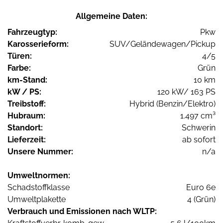
Allgemeine Daten:
Fahrzeugtyp:
Pkw
Karosserieform:
SUV/Geländewagen/Pickup
Türen:
4/5
Farbe:
Grün
km-Stand:
10 km
kW / PS:
120 kW/ 163 PS
Treibstoff:
Hybrid (Benzin/Elektro)
Hubraum:
1.497 cm³
Standort:
Schwerin
Lieferzeit:
ab sofort
Unsere Nummer:
n/a
Umweltnormen:
Schadstoffklasse
Euro 6e
Umweltplakette
4 (Grün)
Verbrauch und Emissionen nach WLTP: