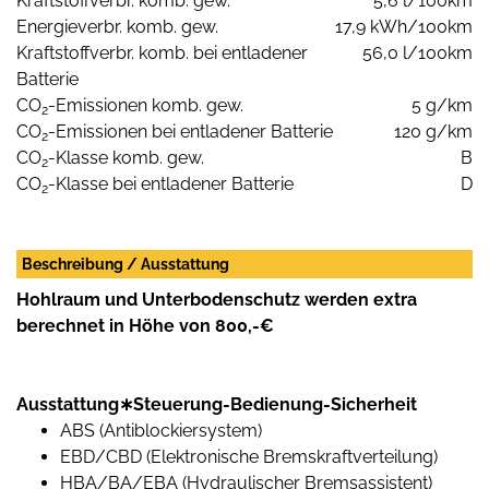
Kraftstoffverbr. komb. gew.
5,6 l/100km
Energieverbr. komb. gew.
17,9 kWh/100km
Kraftstoffverbr. komb. bei entladener
56,0 l/100km
Batterie
CO
-Emissionen komb. gew.
5 g/km
2
CO
-Emissionen bei entladener Batterie
120 g/km
2
CO
-Klasse komb. gew.
B
2
CO
-Klasse bei entladener Batterie
D
2
Beschreibung / Ausstattung
Hohlraum und Unterbodenschutz werden extra
berechnet in Höhe von 800,-€
Ausstattung∗Steuerung-Bedienung-Sicherheit
ABS (Antiblockiersystem)
EBD/CBD (Elektronische Bremskraftverteilung)
HBA/BA/EBA (Hydraulischer Bremsassistent)