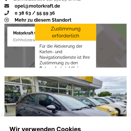
opel@motorkraft.de
0 38 63 / 55 59 36
Mehr zu diesem Standort
Zustimmung
Motorkraft GmbH
erforderlich
Eichholzstraße 88, 19089 Crivitz
Für die Aktivierung der
Karten- und
Navigationsdienste ist Ihre
Zustimmung zu den
Datenschutzrichtlinien
vom Drittanbieter Google
LLC
erforderlich.
Zustimmen und
aktivieren
Wir verwenden Cookies