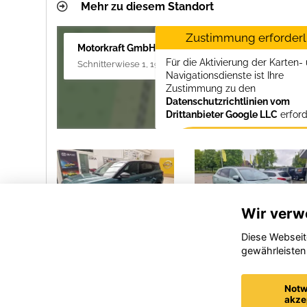
Mehr zu diesem Standort
Zustimmung erforderl
Motorkraft GmbH
Für die Aktivierung der Karten-
Schnitterwiese 1, 19055 Schwerin
Navigationsdienste ist Ihre
Zustimmung zu den
Datenschutzrichtlinien vom
Drittanbieter Google LLC
erford
Zustimmen und
aktivieren
Wir verw
Diese Webseit
gewährleisten
rona
Opel
Opel
Corsa
Adam
Notw
akze