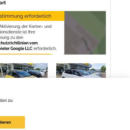
ort
stimmung erforderlich
 Aktivierung der Karten- und
itz
ionsdienste ist Ihre
mung zu den
hutzrichtlinien vom
bieter Google LLC
erforderlich.
Zustimmen und
aktivieren
tion zu
Opel
Opel
Peu
Corsa
Mokka
508
tieren