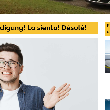
E
digung! Lo siento! Désolé!
u