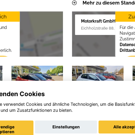
Mehr zu diesem Stand
ich
Zu
Motorkraft GmbH
 und
Für die
Eichholzstraße 88, 19089 Criv
Navigat
Zustim
Datensc
erlich.
Drittan
enden Cookies
e verwendet Cookies und ähnliche Technologien, um die Basisfunk
 und um Zusatzfunktionen zu bieten.
Opel
Opel Astra
Grandland
(X)
endige
Einstellungen
Alle akzep
ptieren