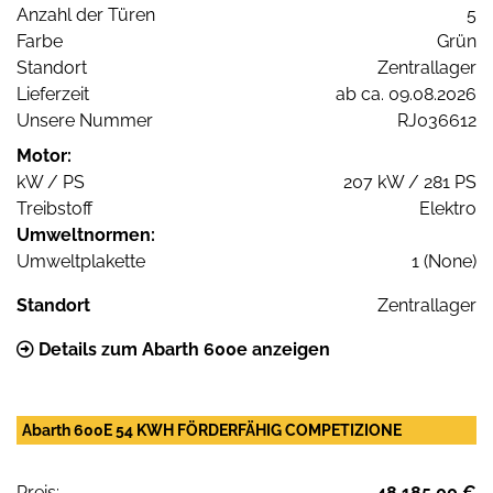
Anzahl der Türen
5
Farbe
Grün
Standort
Zentrallager
Lieferzeit
ab ca. 09.08.2026
Unsere Nummer
RJ036612
Motor:
kW / PS
207 kW / 281 PS
Treibstoff
Elektro
Umweltnormen:
Umweltplakette
1 (None)
Standort
Zentrallager
Details zum Abarth 600e anzeigen
Abarth 600E 54 KWH FÖRDERFÄHIG COMPETIZIONE
Preis:
48.185,00 €