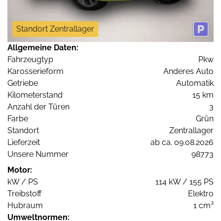
Standort Zentrallager
Allgemeine Daten:
Fahrzeugtyp
Pkw
Karosserieform
Anderes Auto
Getriebe
Automatik
Kilometerstand
15 km
Anzahl der Türen
3
Farbe
Grün
Standort
Zentrallager
Lieferzeit
ab ca. 09.08.2026
Unsere Nummer
98773
Motor:
kW / PS
114 kW / 155 PS
Treibstoff
Elektro
Hubraum
1 cm³
Umweltnormen: