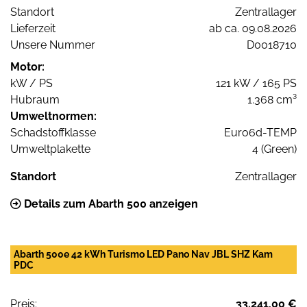
Standort
Zentrallager
Lieferzeit
ab ca. 09.08.2026
Unsere Nummer
D0018710
Motor:
kW / PS
121 kW / 165 PS
Hubraum
1.368 cm³
Umweltnormen:
Schadstoffklasse
Euro6d-TEMP
Umweltplakette
4 (Green)
Standort
Zentrallager
Details zum Abarth 500 anzeigen
Abarth 500e 42 kWh Turismo LED Pano Nav JBL SHZ Kam
PDC
Preis:
33.241,00 €