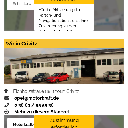
Schnitterwiese 1, 19055 Schwerin
Für die Aktivierung der
Karten- und
Navigationsdienste ist Ihre
Zustimmung zu den
Datenschutzrichtlinien
vom Drittanbieter Google
LLC
erforderlich.
Wir in Crivitz
Zustimmen und
aktivieren
Eichholzstraße 88, 19089 Crivitz
opel@motorkraft.de
0 38 63 / 55 59 36
Mehr zu diesem Standort
Zustimmung
Motorkraft GmbH
erforderlich