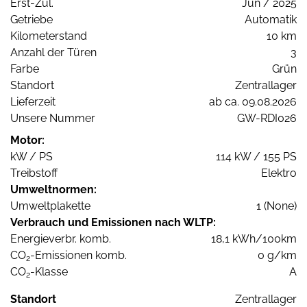
Erst-Zul.
Jun / 2025
Getriebe
Automatik
Kilometerstand
10 km
Anzahl der Türen
3
Farbe
Grün
Standort
Zentrallager
Lieferzeit
ab ca. 09.08.2026
Unsere Nummer
GW-RDI026
Motor:
kW / PS
114 kW / 155 PS
Treibstoff
Elektro
Umweltnormen:
Umweltplakette
1 (None)
Verbrauch und Emissionen nach WLTP:
Energieverbr. komb.
18,1 kWh/100km
CO
-Emissionen komb.
0 g/km
2
CO
-Klasse
A
2
Standort
Zentrallager