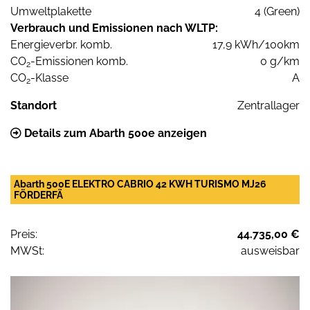
Umweltplakette
4 (Green)
Verbrauch und Emissionen nach WLTP:
Energieverbr. komb.
17,9 kWh/100km
CO
-Emissionen komb.
0 g/km
2
CO
-Klasse
A
2
Standort
Zentrallager
Details zum Abarth 500e anzeigen
Abarth 500E ELEKTRO CABRIO 42 KWH TURISMO MJ26
FÖRDERFÄ
Preis:
44.735,00 €
MWSt:
ausweisbar