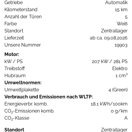
Getriebe
Automatik
Kilometerstand
15 km
Anzahl der Türen
5
Farbe
Weiß
Standort
Zentrallager
Lieferzeit
ab ca. 09.08.2026
Unsere Nummer
19903
Motor:
kW / PS
207 kW / 281 PS
Treibstoff
Elektro
Hubraum
1 cm³
Umweltnormen:
Umweltplakette
4 (Green)
Verbrauch und Emissionen nach WLTP:
Energieverbr. komb.
18,1 kWh/100km
CO
-Emissionen komb.
0 g/km
2
CO
-Klasse
A
2
Standort
Zentrallager