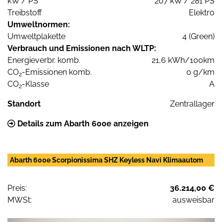
kW / PS
207 kW / 281 PS
Treibstoff
Elektro
Umweltnormen:
Umweltplakette
4 (Green)
Verbrauch und Emissionen nach WLTP:
Energieverbr. komb.
21,6 kWh/100km
CO
-Emissionen komb.
0 g/km
2
CO
-Klasse
A
2
Standort
Zentrallager
Details zum Abarth 600e anzeigen
Abarth 600e Scorpionissima SHZ Keyless Navi Klimaautom
Preis:
36.214,00 €
MWSt:
ausweisbar