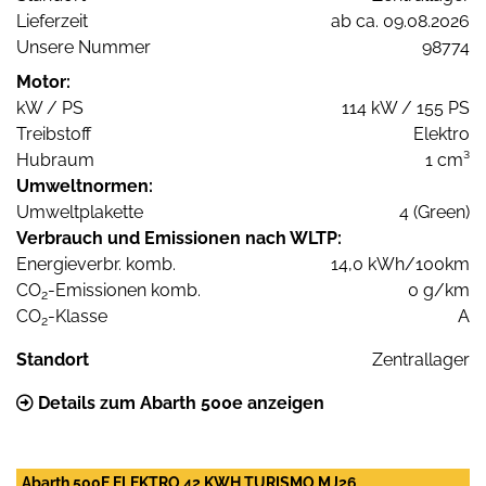
Lieferzeit
ab ca. 09.08.2026
Unsere Nummer
98774
Motor:
kW / PS
114 kW / 155 PS
Treibstoff
Elektro
Hubraum
1 cm³
Umweltnormen:
Umweltplakette
4 (Green)
Verbrauch und Emissionen nach WLTP:
Energieverbr. komb.
14,0 kWh/100km
CO
-Emissionen komb.
0 g/km
2
CO
-Klasse
A
2
Standort
Zentrallager
Details zum Abarth 500e anzeigen
Abarth 500E ELEKTRO 42 KWH TURISMO MJ26