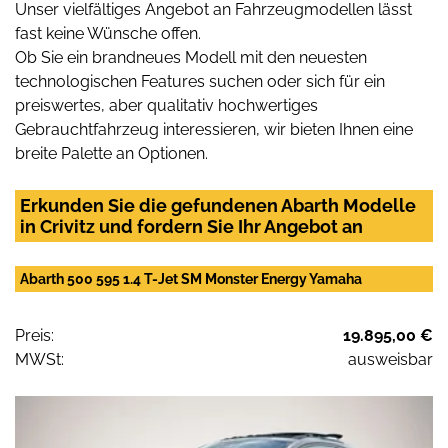
Unser vielfältiges Angebot an Fahrzeugmodellen lässt
fast keine Wünsche offen.
Ob Sie ein brandneues Modell mit den neuesten
technologischen Features suchen oder sich für ein
preiswertes, aber qualitativ hochwertiges
Gebrauchtfahrzeug interessieren, wir bieten Ihnen eine
breite Palette an Optionen.
Erkunden Sie die gefundenen Abarth Modelle
in Crivitz und fordern Sie Ihr Angebot an
Abarth 500 595 1.4 T-Jet SM Monster Energy Yamaha
Preis:
19.895,00 €
MWSt:
ausweisbar