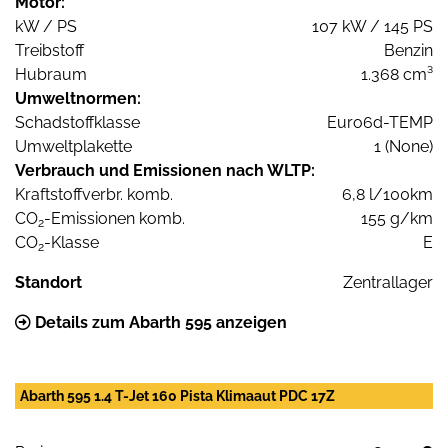
Motor:
kW / PS
107 kW / 145 PS
Treibstoff
Benzin
Hubraum
1.368 cm³
Umweltnormen:
Schadstoffklasse
Euro6d-TEMP
Umweltplakette
1 (None)
Verbrauch und Emissionen nach WLTP:
Kraftstoffverbr. komb.
6,8 l/100km
CO
-Emissionen komb.
155 g/km
2
CO
-Klasse
E
2
Standort
Zentrallager
Details zum Abarth 595 anzeigen
Abarth 595 1.4 T-Jet 160 Pista Klimaaut PDC 17Z