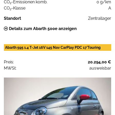
CO
-Emissionen komb.
0 g/km
2
CO
-Klasse
A
2
Standort
Zentrallager
Details zum Abarth 500e anzeigen
Abarth 595 1.4 T-Jet 16V 145 Nav CarPlay PDC 17'Touring
Preis:
20.294,00 €
MWSt:
ausweisbar