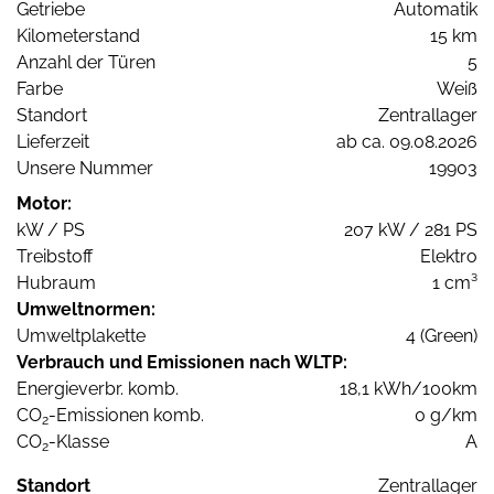
Getriebe
Automatik
Kilometerstand
15 km
Anzahl der Türen
5
Farbe
Weiß
Standort
Zentrallager
Lieferzeit
ab ca. 09.08.2026
Unsere Nummer
19903
Motor:
kW / PS
207 kW / 281 PS
Treibstoff
Elektro
Hubraum
1 cm³
Umweltnormen:
Umweltplakette
4 (Green)
Verbrauch und Emissionen nach WLTP:
Energieverbr. komb.
18,1 kWh/100km
CO
-Emissionen komb.
0 g/km
2
CO
-Klasse
A
2
Standort
Zentrallager