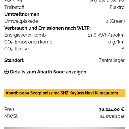
kW / PS
207 kW / 281 PS
Treibstoff
Elektro
Umweltnormen:
Umweltplakette
4 (Green)
Verbrauch und Emissionen nach WLTP:
Energieverbr. komb.
21,6 kWh/100km
CO
-Emissionen komb.
0 g/km
2
CO
-Klasse
A
2
Standort
Zentrallager
Details zum Abarth 600e anzeigen
Abarth 600e Scorpionissima SHZ Keyless Navi Klimaautom
Preis:
36.214,00 €
MWSt:
ausweisbar