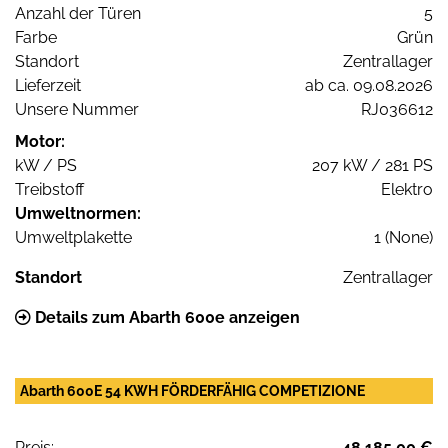
Anzahl der Türen
5
Farbe
Grün
Standort
Zentrallager
Lieferzeit
ab ca. 09.08.2026
Unsere Nummer
RJ036612
Motor:
kW / PS
207 kW / 281 PS
Treibstoff
Elektro
Umweltnormen:
Umweltplakette
1 (None)
Standort
Zentrallager
Details zum Abarth 600e anzeigen
Abarth 600E 54 KWH FÖRDERFÄHIG COMPETIZIONE
Preis:
48.185,00 €