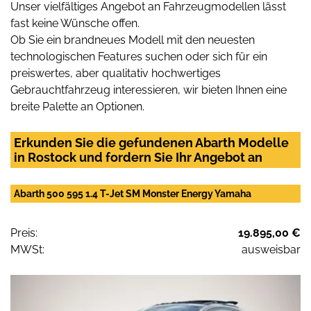
Unser vielfältiges Angebot an Fahrzeugmodellen lässt
fast keine Wünsche offen.
Ob Sie ein brandneues Modell mit den neuesten
technologischen Features suchen oder sich für ein
preiswertes, aber qualitativ hochwertiges
Gebrauchtfahrzeug interessieren, wir bieten Ihnen eine
breite Palette an Optionen.
Erkunden Sie die gefundenen Abarth Modelle
in Rostock und fordern Sie Ihr Angebot an
Abarth 500 595 1.4 T-Jet SM Monster Energy Yamaha
Preis:
19.895,00 €
MWSt:
ausweisbar