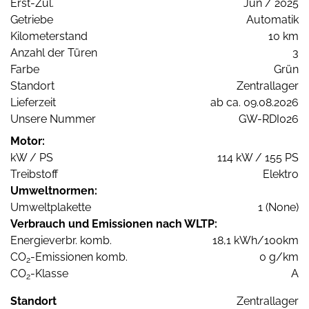
Erst-Zul.
Jun / 2025
Getriebe
Automatik
Kilometerstand
10 km
Anzahl der Türen
3
Farbe
Grün
Standort
Zentrallager
Lieferzeit
ab ca. 09.08.2026
Unsere Nummer
GW-RDI026
Motor:
kW / PS
114 kW / 155 PS
Treibstoff
Elektro
Umweltnormen:
Umweltplakette
1 (None)
Verbrauch und Emissionen nach WLTP:
Energieverbr. komb.
18,1 kWh/100km
CO
-Emissionen komb.
0 g/km
2
CO
-Klasse
A
2
Standort
Zentrallager