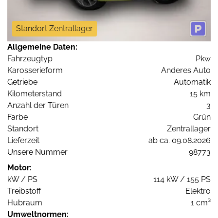
Standort Zentrallager
Allgemeine Daten:
Fahrzeugtyp
Pkw
Karosserieform
Anderes Auto
Getriebe
Automatik
Kilometerstand
15 km
Anzahl der Türen
3
Farbe
Grün
Standort
Zentrallager
Lieferzeit
ab ca. 09.08.2026
Unsere Nummer
98773
Motor:
kW / PS
114 kW / 155 PS
Treibstoff
Elektro
Hubraum
1 cm³
Umweltnormen: