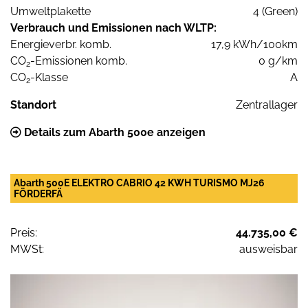
Umweltplakette
4 (Green)
Verbrauch und Emissionen nach WLTP:
Energieverbr. komb.
17,9 kWh/100km
CO
-Emissionen komb.
0 g/km
2
CO
-Klasse
A
2
Standort
Zentrallager
Details zum Abarth 500e anzeigen
Abarth 500E ELEKTRO CABRIO 42 KWH TURISMO MJ26
FÖRDERFÄ
Preis:
44.735,00 €
MWSt:
ausweisbar