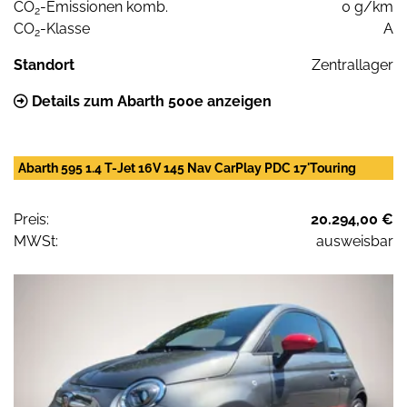
CO
-Emissionen komb.
0 g/km
2
CO
-Klasse
A
2
Standort
Zentrallager
Details zum Abarth 500e anzeigen
Abarth 595 1.4 T-Jet 16V 145 Nav CarPlay PDC 17'Touring
Preis:
20.294,00 €
MWSt:
ausweisbar