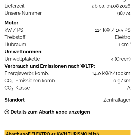
Lieferzeit
ab ca. 09.08.2026
Unsere Nummer
98774
Motor:
kW / PS
114 kW / 155 PS
Treibstoff
Elektro
Hubraum
1 cm³
Umweltnormen:
Umweltplakette
4 (Green)
Verbrauch und Emissionen nach WLTP:
Energieverbr. komb.
14,0 kWh/100km
CO
-Emissionen komb.
0 g/km
2
CO
-Klasse
A
2
Standort
Zentrallager
Details zum Abarth 500e anzeigen
Abarth 500E ELEKTRO 42 KWH TURISMO MJ26