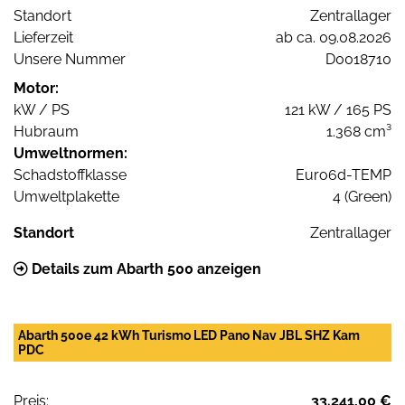
Standort
Zentrallager
Lieferzeit
ab ca. 09.08.2026
Unsere Nummer
D0018710
Motor:
kW / PS
121 kW / 165 PS
Hubraum
1.368 cm³
Umweltnormen:
Schadstoffklasse
Euro6d-TEMP
Umweltplakette
4 (Green)
Standort
Zentrallager
Details zum Abarth 500 anzeigen
Abarth 500e 42 kWh Turismo LED Pano Nav JBL SHZ Kam
PDC
Preis:
33.241,00 €