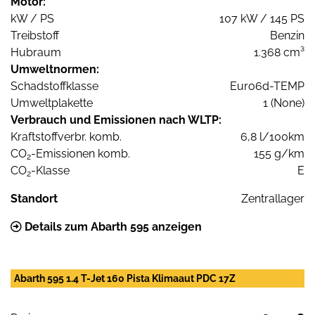
Motor:
kW / PS
107 kW / 145 PS
Treibstoff
Benzin
Hubraum
1.368 cm³
Umweltnormen:
Schadstoffklasse
Euro6d-TEMP
Umweltplakette
1 (None)
Verbrauch und Emissionen nach WLTP:
Kraftstoffverbr. komb.
6,8 l/100km
CO
-Emissionen komb.
155 g/km
2
CO
-Klasse
E
2
Standort
Zentrallager
Details zum Abarth 595 anzeigen
Abarth 595 1.4 T-Jet 160 Pista Klimaaut PDC 17Z