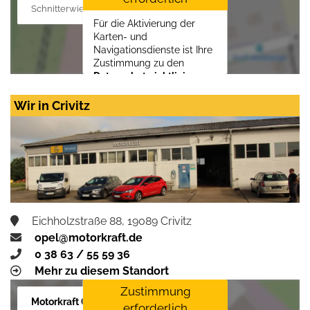
Schnitterwiese 1, 19055 Schwerin
Für die Aktivierung der
Karten- und
Navigationsdienste ist Ihre
Zustimmung zu den
Datenschutzrichtlinien
vom Drittanbieter Google
LLC
erforderlich.
Wir in Crivitz
Zustimmen und
aktivieren
Eichholzstraße 88, 19089 Crivitz
opel@motorkraft.de
0 38 63 / 55 59 36
Mehr zu diesem Standort
Zustimmung
Motorkraft GmbH
erforderlich