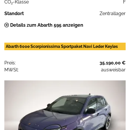
CO
-Klasse
F
2
Standort
Zentrallager
Details zum Abarth 595 anzeigen
Abarth 600e Scorpionissima Sportpaket Navi Leder Keyles
Preis:
35.190,00 €
MWSt:
ausweisbar