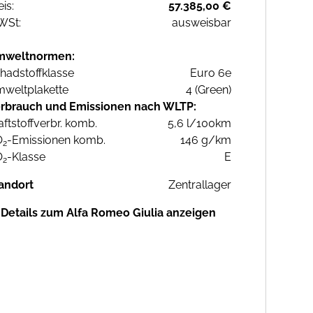
eis:
57.385,00 €
WSt:
ausweisbar
mweltnormen:
hadstoffklasse
Euro 6e
weltplakette
4 (Green)
rbrauch und Emissionen nach WLTP:
aftstoffverbr. komb.
5,6 l/100km
O
-Emissionen komb.
146 g/km
2
O
-Klasse
E
2
andort
Zentrallager
Details zum Alfa Romeo Giulia anzeigen