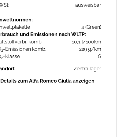
WSt:
ausweisbar
mweltnormen:
weltplakette
4 (Green)
rbrauch und Emissionen nach WLTP:
aftstoffverbr. komb.
10,1 l/100km
O
-Emissionen komb.
229 g/km
2
O
-Klasse
G
2
andort
Zentrallager
Details zum Alfa Romeo Giulia anzeigen