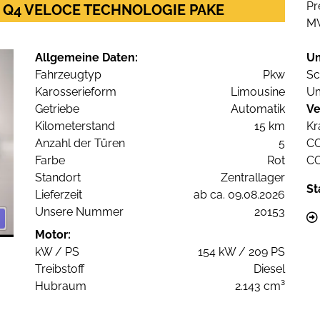
Pr
6V Q4 VELOCE TECHNOLOGIE PAKE
M
Allgemeine Daten:
U
Fahrzeugtyp
Pkw
Sc
Karosserieform
Limousine
Um
Getriebe
Automatik
Ve
Kilometerstand
15 km
Kr
Anzahl der Türen
5
C
Farbe
Rot
C
Standort
Zentrallager
St
Lieferzeit
ab ca. 09.08.2026
Unsere Nummer
20153
Motor:
kW / PS
154 kW / 209 PS
Treibstoff
Diesel
Hubraum
2.143 cm³