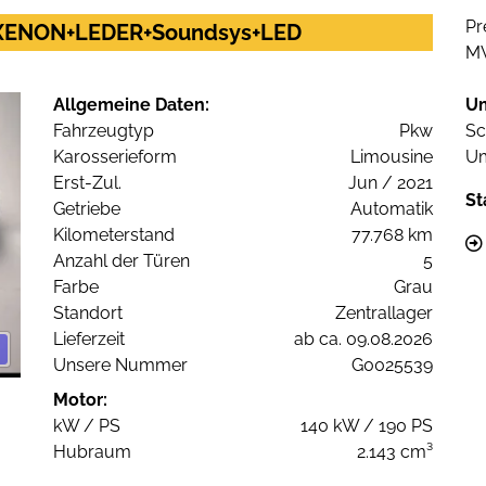
Pr
M+XENON+LEDER+Soundsys+LED
M
Allgemeine Daten:
U
Fahrzeugtyp
Pkw
Sc
Karosserieform
Limousine
Um
Erst-Zul.
Jun / 2021
St
Getriebe
Automatik
Kilometerstand
77.768 km
Anzahl der Türen
5
Farbe
Grau
Standort
Zentrallager
Lieferzeit
ab ca. 09.08.2026
Unsere Nummer
G0025539
Motor:
kW / PS
140 kW / 190 PS
Hubraum
2.143 cm³