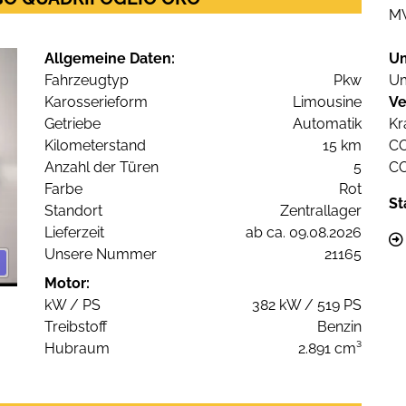
M
Allgemeine Daten:
U
Fahrzeugtyp
Pkw
Um
Karosserieform
Limousine
Ve
Getriebe
Automatik
Kr
Kilometerstand
15 km
C
Anzahl der Türen
5
C
Farbe
Rot
St
Standort
Zentrallager
Lieferzeit
ab ca. 09.08.2026
Unsere Nummer
21165
Motor:
kW / PS
382 kW / 519 PS
Treibstoff
Benzin
Hubraum
2.891 cm³