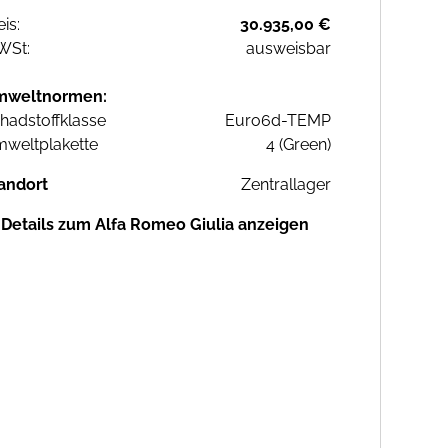
eis:
30.935,00 €
WSt:
ausweisbar
mweltnormen:
hadstoffklasse
Euro6d-TEMP
weltplakette
4 (Green)
andort
Zentrallager
Details zum Alfa Romeo Giulia anzeigen