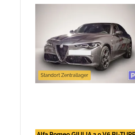
Standort Zentrallager
Alfa Romeo GIULIA 2,9 V6 BI-T