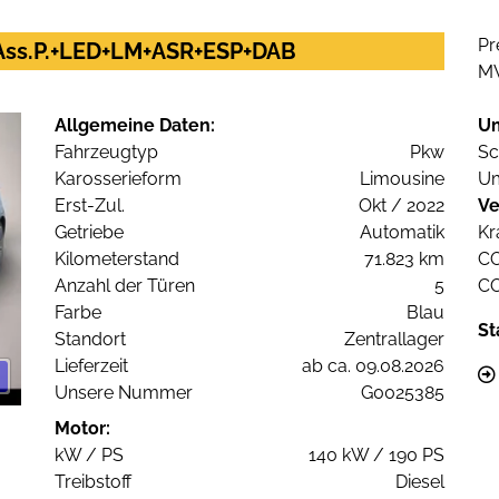
Pr
V+Ass.P.+LED+LM+ASR+ESP+DAB
M
Allgemeine Daten:
U
Fahrzeugtyp
Pkw
Sc
Karosserieform
Limousine
Um
Erst-Zul.
Okt / 2022
Ve
Getriebe
Automatik
Kr
Kilometerstand
71.823 km
C
Anzahl der Türen
5
C
Farbe
Blau
St
Standort
Zentrallager
Lieferzeit
ab ca. 09.08.2026
Unsere Nummer
G0025385
Motor:
kW / PS
140 kW / 190 PS
Treibstoff
Diesel