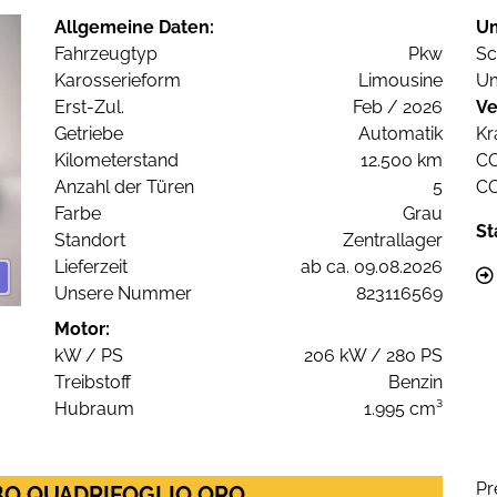
Allgemeine Daten:
U
Fahrzeugtyp
Pkw
Sc
Karosserieform
Limousine
Um
Erst-Zul.
Feb / 2026
Ve
Getriebe
Automatik
Kr
Kilometerstand
12.500 km
C
Anzahl der Türen
5
C
Farbe
Grau
St
Standort
Zentrallager
Lieferzeit
ab ca. 09.08.2026
Unsere Nummer
823116569
Motor:
kW / PS
206 kW / 280 PS
Treibstoff
Benzin
Hubraum
1.995 cm³
Pr
URBO QUADRIFOGLIO ORO