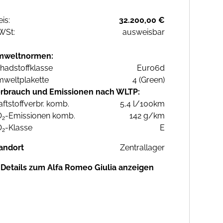
eis:
32.200,00 €
WSt:
ausweisbar
mweltnormen:
hadstoffklasse
Euro6d
weltplakette
4 (Green)
rbrauch und Emissionen nach WLTP:
aftstoffverbr. komb.
5,4 l/100km
O
-Emissionen komb.
142 g/km
2
O
-Klasse
E
2
andort
Zentrallager
Details zum Alfa Romeo Giulia anzeigen