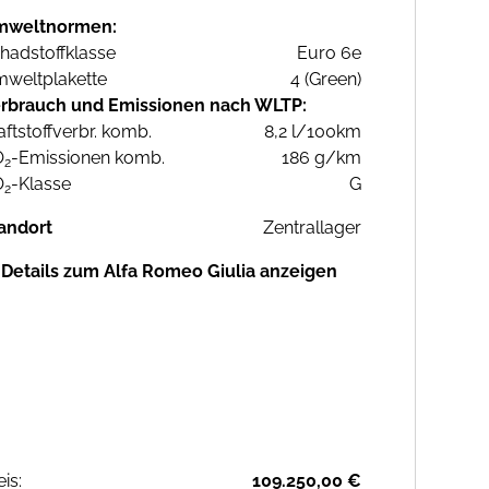
mweltnormen:
hadstoffklasse
Euro 6e
weltplakette
4 (Green)
rbrauch und Emissionen nach WLTP:
aftstoffverbr. komb.
8,2 l/100km
O
-Emissionen komb.
186 g/km
2
O
-Klasse
G
2
andort
Zentrallager
Details zum Alfa Romeo Giulia anzeigen
eis:
109.250,00 €