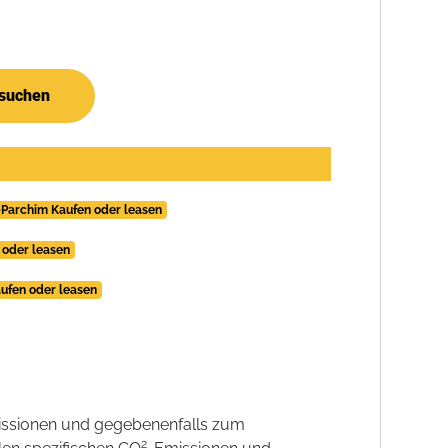
 suchen
-Parchim Kaufen oder leasen
 oder leasen
aufen oder leasen
ssionen und gegebenenfalls zum
2