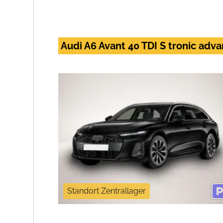
Audi A6 Avant 40 TDI S tronic ad
Standort Zentrallager