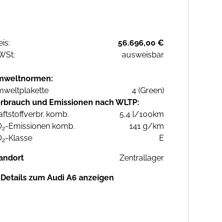
eis:
56.696,00 €
WSt:
ausweisbar
mweltnormen:
weltplakette
4 (Green)
rbrauch und Emissionen nach WLTP:
aftstoffverbr. komb.
5,4 l/100km
O
-Emissionen komb.
141 g/km
2
O
-Klasse
E
2
andort
Zentrallager
Details zum Audi A6 anzeigen