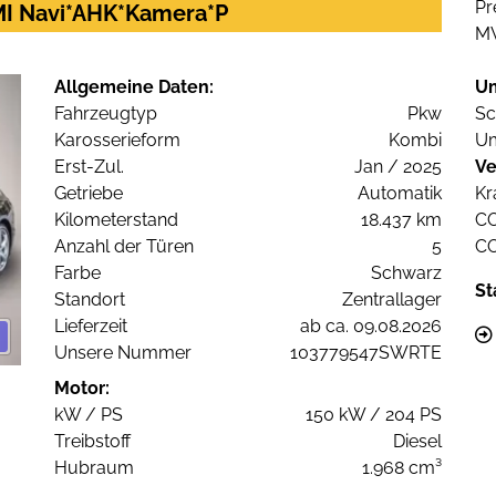
Pr
MMI Navi*AHK*Kamera*P
M
Allgemeine Daten:
U
Fahrzeugtyp
Pkw
Sc
Karosserieform
Kombi
Um
Erst-Zul.
Jan / 2025
Ve
Getriebe
Automatik
Kr
Kilometerstand
18.437 km
C
Anzahl der Türen
5
C
Farbe
Schwarz
St
Standort
Zentrallager
Lieferzeit
ab ca. 09.08.2026
Unsere Nummer
103779547SWRTE
Motor:
kW / PS
150 kW / 204 PS
Treibstoff
Diesel
Hubraum
1.968 cm³