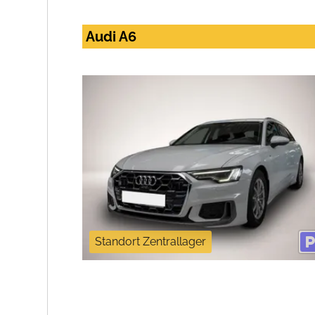
Audi A6
Standort Zentrallager