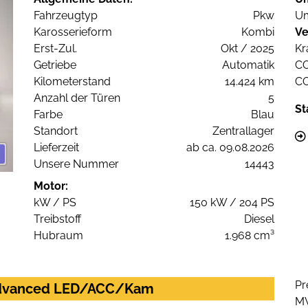
Fahrzeugtyp
Pkw
Um
Karosserieform
Kombi
Ve
Erst-Zul.
Okt / 2025
Kr
Getriebe
Automatik
C
Kilometerstand
14.424 km
C
Anzahl der Türen
5
St
Farbe
Blau
Standort
Zentrallager
Lieferzeit
ab ca. 09.08.2026
Unsere Nummer
14443
Motor:
kW / PS
150 kW / 204 PS
Treibstoff
Diesel
Hubraum
1.968 cm³
Pr
c advanced LED/ACC/Kam
M