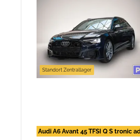
Standort Zentrallager
Audi A6 Avant 45 TFSI Q S troni