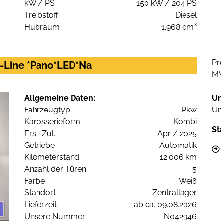
kW / PS
150 kW / 204 PS
Treibstoff
Diesel
Hubraum
1.968 cm³
Pr
 S-Line *Pano*LED*Na
M
Allgemeine Daten:
U
Fahrzeugtyp
Pkw
Um
Karosserieform
Kombi
St
Erst-Zul.
Apr / 2025
Getriebe
Automatik
Kilometerstand
12.006 km
Anzahl der Türen
5
Farbe
Weiß
Standort
Zentrallager
Lieferzeit
ab ca. 09.08.2026
Unsere Nummer
N042946