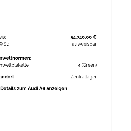
eis:
54.740,00 €
WSt:
ausweisbar
mweltnormen:
weltplakette
4 (Green)
andort
Zentrallager
Details zum Audi A6 anzeigen