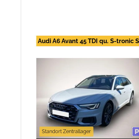
Audi A6 Avant 45 TDI qu. S-tronic
Standort Zentrallager