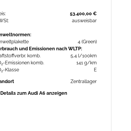
eis:
53.400,00 €
WSt:
ausweisbar
mweltnormen:
weltplakette
4 (Green)
rbrauch und Emissionen nach WLTP:
aftstoffverbr. komb.
5,4 l/100km
O
-Emissionen komb.
141 g/km
2
O
-Klasse
E
2
andort
Zentrallager
Details zum Audi A6 anzeigen