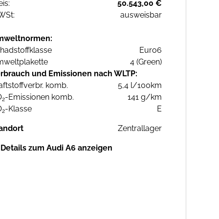
eis:
50.543,00 €
WSt:
ausweisbar
mweltnormen:
hadstoffklasse
Euro6
weltplakette
4 (Green)
rbrauch und Emissionen nach WLTP:
aftstoffverbr. komb.
5,4 l/100km
O
-Emissionen komb.
141 g/km
2
O
-Klasse
E
2
andort
Zentrallager
Details zum Audi A6 anzeigen