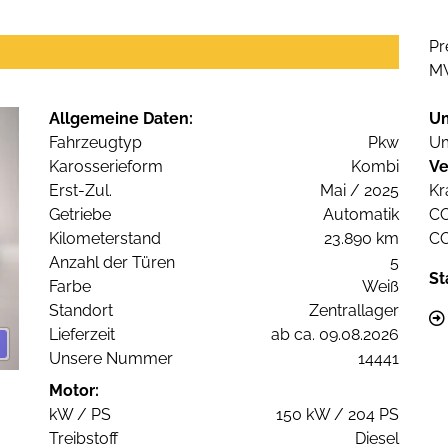
Pr
M
Allgemeine Daten:
U
Fahrzeugtyp
Pkw
Um
Karosserieform
Kombi
Ve
Erst-Zul.
Mai / 2025
Kr
Getriebe
Automatik
C
Kilometerstand
23.890 km
C
Anzahl der Türen
5
St
Farbe
Weiß
Standort
Zentrallager
Lieferzeit
ab ca. 09.08.2026
Unsere Nummer
14441
Motor:
kW / PS
150 kW / 204 PS
Treibstoff
Diesel