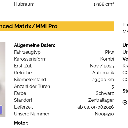
Hubraum
1.968 cm³
Pr
vanced Matrix/MMI Pro
M
Allgemeine Daten:
U
Fahrzeugtyp
Pkw
Um
Karosserieform
Kombi
Ve
Erst-Zul.
Nov / 2025
Kr
Getriebe
Automatik
C
Kilometerstand
23.300 km
C
Anzahl der Türen
5
St
Farbe
Schwarz
Standort
Zentrallager
Lieferzeit
ab ca. 09.08.2026
Unsere Nummer
N009510
Motor: