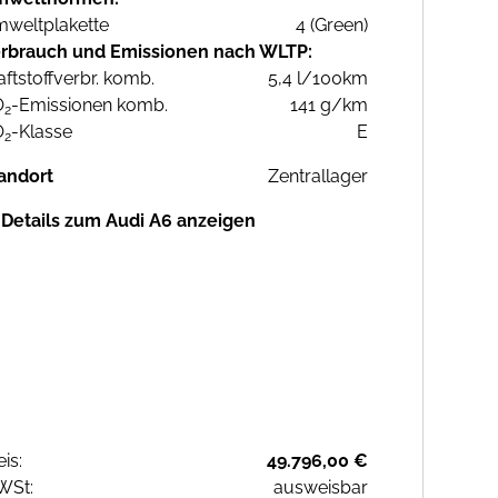
weltplakette
4 (Green)
rbrauch und Emissionen nach WLTP:
aftstoffverbr. komb.
5,4 l/100km
O
-Emissionen komb.
141 g/km
2
O
-Klasse
E
2
andort
Zentrallager
Details zum Audi A6 anzeigen
eis:
49.796,00 €
WSt:
ausweisbar