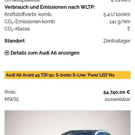
Verbrauch und Emissionen nach WLTP:
Kraftstoffverbr. komb.
5,4 l/100km
CO
-Emissionen komb.
141 g/km
2
CO
-Klasse
E
2
Standort
Zentrallager
Details zum Audi A6 anzeigen
Audi A6 Avant 45 TDI qu. S-tronic S-Line *Pano*LED*Na
Preis:
54.740,00 €
MWSt:
ausweisbar