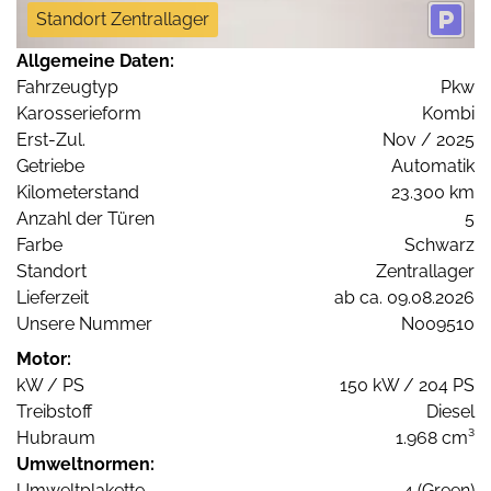
Standort Zentrallager
Allgemeine Daten:
Fahrzeugtyp
Pkw
Karosserieform
Kombi
Erst-Zul.
Nov / 2025
Getriebe
Automatik
Kilometerstand
23.300 km
Anzahl der Türen
5
Farbe
Schwarz
Standort
Zentrallager
Lieferzeit
ab ca. 09.08.2026
Unsere Nummer
N009510
Motor:
kW / PS
150 kW / 204 PS
Treibstoff
Diesel
Hubraum
1.968 cm³
Umweltnormen:
Umweltplakette
4 (Green)