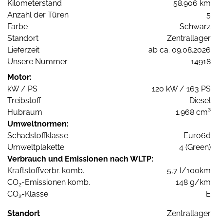
Kilometerstand
58.906 km
Anzahl der Türen
5
Farbe
Schwarz
Standort
Zentrallager
Lieferzeit
ab ca. 09.08.2026
Unsere Nummer
14918
Motor:
kW / PS
120 kW / 163 PS
Treibstoff
Diesel
Hubraum
1.968 cm³
Umweltnormen:
Schadstoffklasse
Euro6d
Umweltplakette
4 (Green)
Verbrauch und Emissionen nach WLTP:
Kraftstoffverbr. komb.
5,7 l/100km
CO
-Emissionen komb.
148 g/km
2
CO
-Klasse
E
2
Standort
Zentrallager