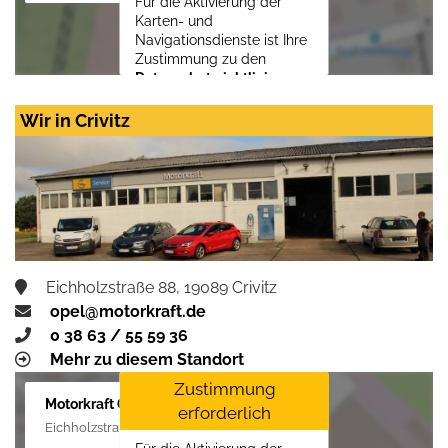
Für die Aktivierung der
Karten- und
Navigationsdienste ist Ihre
Zustimmung zu den
Datenschutzrichtlinien
vom Drittanbieter Google
LLC
erforderlich.
Wir in Crivitz
Zustimmen und
aktivieren
Eichholzstraße 88, 19089 Crivitz
opel@motorkraft.de
0 38 63 / 55 59 36
Mehr zu diesem Standort
Zustimmung
Motorkraft GmbH
erforderlich
Eichholzstraße 88, 19089 Crivitz