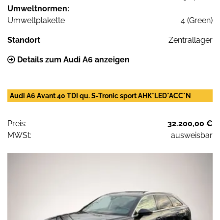
Umweltnormen:
Umweltplakette
4 (Green)
Standort
Zentrallager
Details zum Audi A6 anzeigen
Audi A6 Avant 40 TDI qu. S-Tronic sport AHK*LED*ACC*N
Preis:
32.200,00 €
MWSt:
ausweisbar