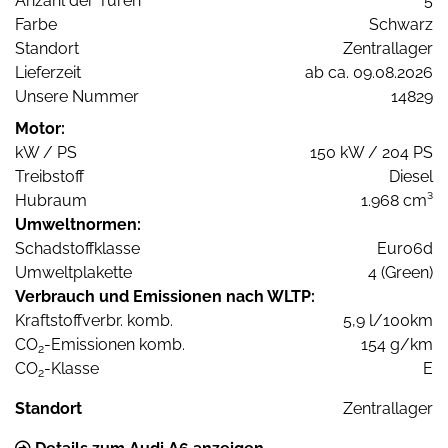
Anzahl der Türen
5
Farbe
Schwarz
Standort
Zentrallager
Lieferzeit
ab ca. 09.08.2026
Unsere Nummer
14829
Motor:
kW / PS
150 kW / 204 PS
Treibstoff
Diesel
Hubraum
1.968 cm³
Umweltnormen:
Schadstoffklasse
Euro6d
Umweltplakette
4 (Green)
Verbrauch und Emissionen nach WLTP:
Kraftstoffverbr. komb.
5,9 l/100km
CO
-Emissionen komb.
154 g/km
2
CO
-Klasse
E
2
Standort
Zentrallager