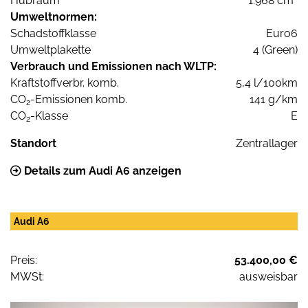
Hubraum
1.968 cm³
Umweltnormen:
Schadstoffklasse
Euro6
Umweltplakette
4 (Green)
Verbrauch und Emissionen nach WLTP:
Kraftstoffverbr. komb.
5,4 l/100km
CO
-Emissionen komb.
141 g/km
2
CO
-Klasse
E
2
Standort
Zentrallager
Details zum Audi A6 anzeigen
Audi A6
Preis:
53.400,00 €
MWSt:
ausweisbar