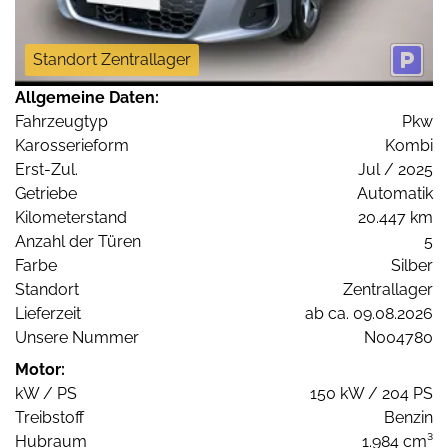
Standort Zentrallager
Allgemeine Daten:
Fahrzeugtyp
Pkw
Karosserieform
Kombi
Erst-Zul.
Jul / 2025
Getriebe
Automatik
Kilometerstand
20.447 km
Anzahl der Türen
5
Farbe
Silber
Standort
Zentrallager
Lieferzeit
ab ca. 09.08.2026
Unsere Nummer
N004780
Motor:
kW / PS
150 kW / 204 PS
Treibstoff
Benzin
Hubraum
1.984 cm³