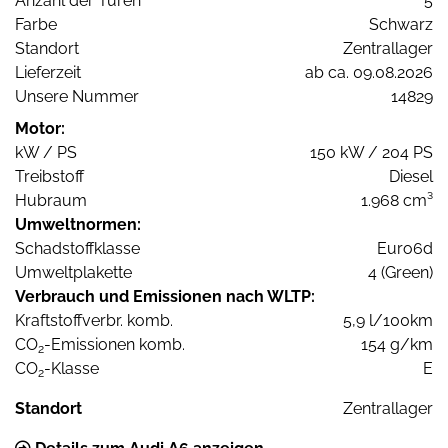
Anzahl der Türen
5
Farbe
Schwarz
Standort
Zentrallager
Lieferzeit
ab ca. 09.08.2026
Unsere Nummer
14829
Motor:
kW / PS
150 kW / 204 PS
Treibstoff
Diesel
Hubraum
1.968 cm³
Umweltnormen:
Schadstoffklasse
Euro6d
Umweltplakette
4 (Green)
Verbrauch und Emissionen nach WLTP:
Kraftstoffverbr. komb.
5,9 l/100km
CO
-Emissionen komb.
154 g/km
2
CO
-Klasse
E
2
Standort
Zentrallager