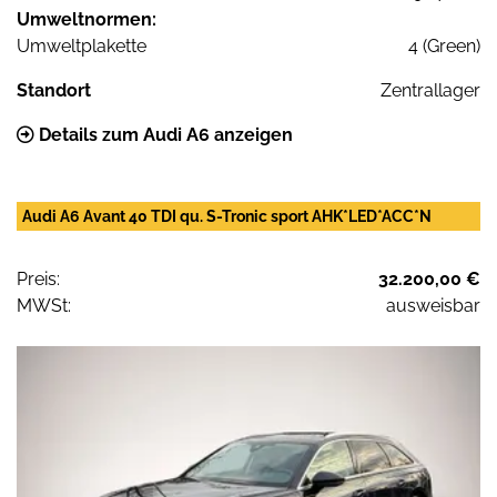
Umweltnormen:
Umweltplakette
4 (Green)
Standort
Zentrallager
Details zum Audi A6 anzeigen
Audi A6 Avant 40 TDI qu. S-Tronic sport AHK*LED*ACC*N
Preis:
32.200,00 €
MWSt:
ausweisbar