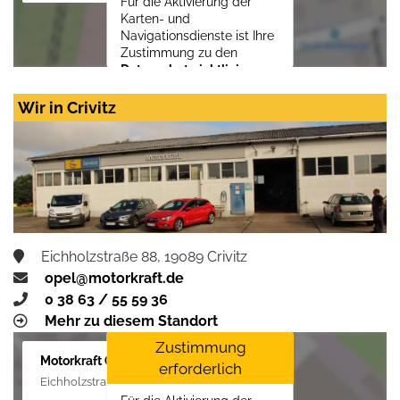
Für die Aktivierung der
Karten- und
Navigationsdienste ist Ihre
Zustimmung zu den
Datenschutzrichtlinien
vom Drittanbieter Google
LLC
erforderlich.
Wir in Crivitz
Zustimmen und
aktivieren
Eichholzstraße 88, 19089 Crivitz
opel@motorkraft.de
0 38 63 / 55 59 36
Mehr zu diesem Standort
Zustimmung
Motorkraft GmbH
erforderlich
Eichholzstraße 88, 19089 Crivitz