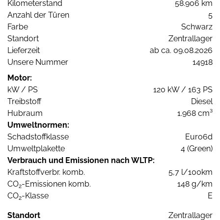
Kilometerstand
58.906 km
Anzahl der Türen
5
Farbe
Schwarz
Standort
Zentrallager
Lieferzeit
ab ca. 09.08.2026
Unsere Nummer
14918
Motor:
kW / PS
120 kW / 163 PS
Treibstoff
Diesel
Hubraum
1.968 cm³
Umweltnormen:
Schadstoffklasse
Euro6d
Umweltplakette
4 (Green)
Verbrauch und Emissionen nach WLTP:
Kraftstoffverbr. komb.
5,7 l/100km
CO
-Emissionen komb.
148 g/km
2
CO
-Klasse
E
2
Standort
Zentrallager