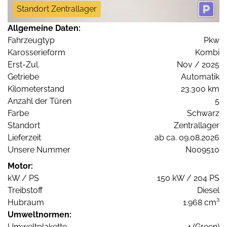
Standort Zentrallager
Allgemeine Daten:
Fahrzeugtyp
Pkw
Karosserieform
Kombi
Erst-Zul.
Nov / 2025
Getriebe
Automatik
Kilometerstand
23.300 km
Anzahl der Türen
5
Farbe
Schwarz
Standort
Zentrallager
Lieferzeit
ab ca. 09.08.2026
Unsere Nummer
N009510
Motor:
kW / PS
150 kW / 204 PS
Treibstoff
Diesel
Hubraum
1.968 cm³
Umweltnormen:
Umweltplakette
4 (Green)