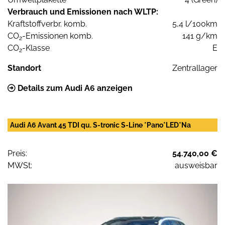
Verbrauch und Emissionen nach WLTP:
Kraftstoffverbr. komb.
5,4 l/100km
CO
-Emissionen komb.
141 g/km
2
CO
-Klasse
E
2
Standort
Zentrallager
Details zum Audi A6 anzeigen
Audi A6 Avant 45 TDI qu. S-tronic S-Line *Pano*LED*Na
Preis:
54.740,00 €
MWSt:
ausweisbar