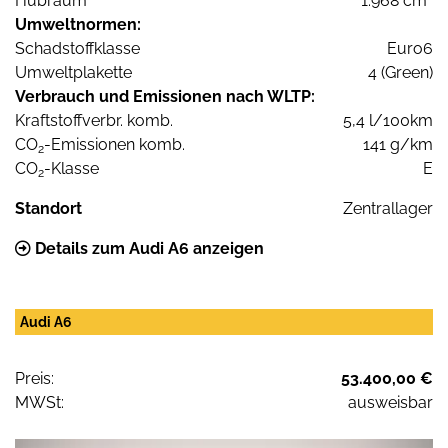
Hubraum
1.968 cm³
Umweltnormen:
Schadstoffklasse
Euro6
Umweltplakette
4 (Green)
Verbrauch und Emissionen nach WLTP:
Kraftstoffverbr. komb.
5,4 l/100km
CO
-Emissionen komb.
141 g/km
2
CO
-Klasse
E
2
Standort
Zentrallager
Details zum Audi A6 anzeigen
Audi A6
Preis:
53.400,00 €
MWSt:
ausweisbar