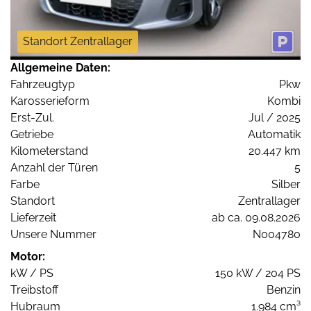
Standort Zentrallager
Allgemeine Daten:
Fahrzeugtyp
Pkw
Karosserieform
Kombi
Erst-Zul.
Jul / 2025
Getriebe
Automatik
Kilometerstand
20.447 km
Anzahl der Türen
5
Farbe
Silber
Standort
Zentrallager
Lieferzeit
ab ca. 09.08.2026
Unsere Nummer
N004780
Motor:
kW / PS
150 kW / 204 PS
Treibstoff
Benzin
Hubraum
1.984 cm³