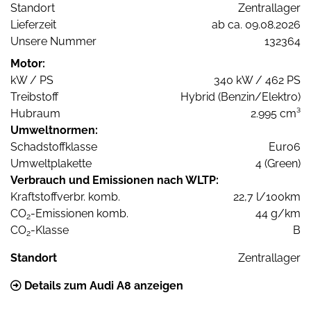
Standort
Zentrallager
Lieferzeit
ab ca. 09.08.2026
Unsere Nummer
132364
Motor:
kW / PS
340 kW / 462 PS
Treibstoff
Hybrid (Benzin/Elektro)
Hubraum
2.995 cm³
Umweltnormen:
Schadstoffklasse
Euro6
Umweltplakette
4 (Green)
Verbrauch und Emissionen nach WLTP:
Kraftstoffverbr. komb.
22,7 l/100km
CO
-Emissionen komb.
44 g/km
2
CO
-Klasse
B
2
Standort
Zentrallager
Details zum Audi A8 anzeigen