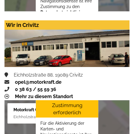
Navigationsdienste ist Ihre
Zustimmung zu den
Datenschutzrichtlinien
vom Drittanbieter Google
LLC
erforderlich.
Wir in Crivitz
Zustimmen und
aktivieren
Eichholzstraße 88, 19089 Crivitz
opel@motorkraft.de
0 38 63 / 55 59 36
Mehr zu diesem Standort
Zustimmung
Motorkraft GmbH
erforderlich
Eichholzstraße 88, 19089 Crivitz
Für die Aktivierung der
Karten- und