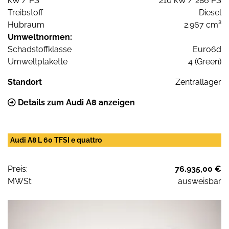
kW / PS
210 kW / 286 PS
Treibstoff
Diesel
Hubraum
2.967 cm³
Umweltnormen:
Schadstoffklasse
Euro6d
Umweltplakette
4 (Green)
Standort
Zentrallager
Details zum Audi A8 anzeigen
Audi A8 L 60 TFSI e quattro
Preis:
76.935,00 €
MWSt:
ausweisbar