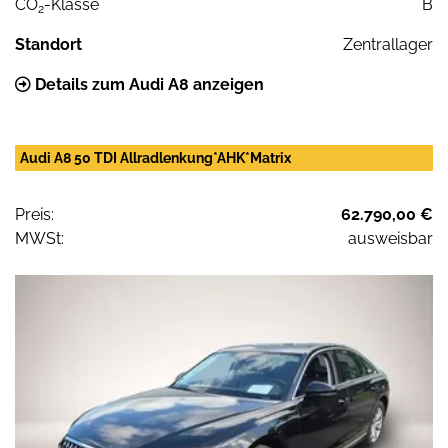
CO
-Klasse
B
2
Standort
Zentrallager
Details zum Audi A8 anzeigen
Audi A8 50 TDI Allradlenkung*AHK*Matrix
Preis:
62.790,00 €
MWSt:
ausweisbar