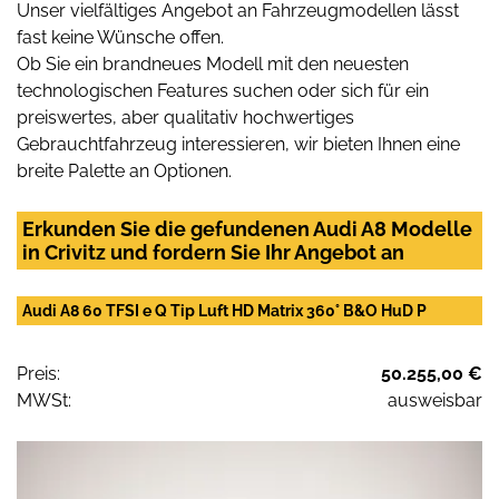
Unser vielfältiges Angebot an Fahrzeugmodellen lässt
fast keine Wünsche offen.
Ob Sie ein brandneues Modell mit den neuesten
technologischen Features suchen oder sich für ein
preiswertes, aber qualitativ hochwertiges
Gebrauchtfahrzeug interessieren, wir bieten Ihnen eine
breite Palette an Optionen.
Erkunden Sie die gefundenen Audi A8 Modelle
in Crivitz und fordern Sie Ihr Angebot an
Audi A8 60 TFSI e Q Tip Luft HD Matrix 360° B&O HuD P
Preis:
50.255,00 €
MWSt:
ausweisbar