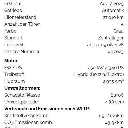
Erst-Zul.
Aug / 2025
Getriebe
Automatik
Kilometerstand
27.010 km
Anzahl der Türen
5
Farbe
Grau
Standort
Zentrallager
Lieferzeit
ab ca. 09.08.2026
Unsere Nummer
407023
Motor:
kW / PS
250 kW / 340 PS
Treibstoff
Hybrid (Benzin/Elektro)
Hubraum
2.995 cm³
Umweltnormen:
Schadstoffklasse
Euro6
Umweltplakette
4 (Green)
Verbrauch und Emissionen nach WLTP:
Kraftstoffverbr. komb.
1,9 l/100km
CO
-Emissionen komb.
43 g/km
2