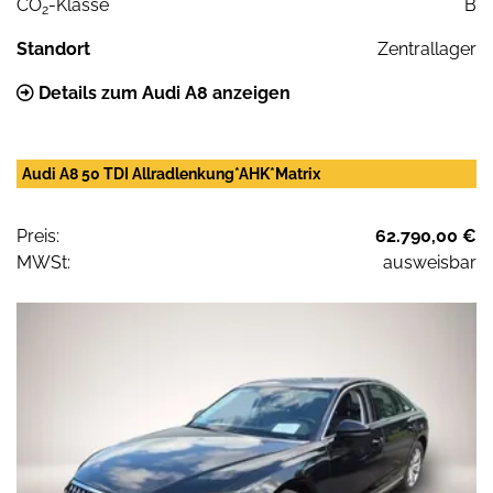
CO
-Klasse
B
2
Standort
Zentrallager
Details zum Audi A8 anzeigen
Audi A8 50 TDI Allradlenkung*AHK*Matrix
Preis:
62.790,00 €
MWSt:
ausweisbar