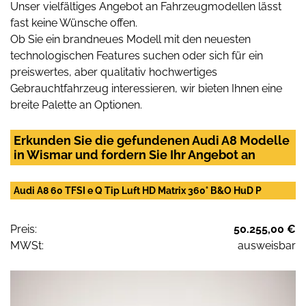
Unser vielfältiges Angebot an Fahrzeugmodellen lässt
fast keine Wünsche offen.
Ob Sie ein brandneues Modell mit den neuesten
technologischen Features suchen oder sich für ein
preiswertes, aber qualitativ hochwertiges
Gebrauchtfahrzeug interessieren, wir bieten Ihnen eine
breite Palette an Optionen.
Erkunden Sie die gefundenen Audi A8 Modelle
in Wismar und fordern Sie Ihr Angebot an
Audi A8 60 TFSI e Q Tip Luft HD Matrix 360° B&O HuD P
Preis:
50.255,00 €
MWSt:
ausweisbar