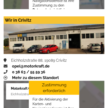
Navigationsdienste ist Ihre
Zustimmung zu den
Datenschutzrichtlinien
vom Drittanbieter Google
LLC
erforderlich.
Wir in Crivitz
Zustimmen und
aktivieren
Eichholzstraße 88, 19089 Crivitz
opel@motorkraft.de
0 38 63 / 55 59 36
Mehr zu diesem Standort
Zustimmung
Motorkraft GmbH
erforderlich
Eichholzstraße 88, 19089 Crivitz
Für die Aktivierung der
Karten- und