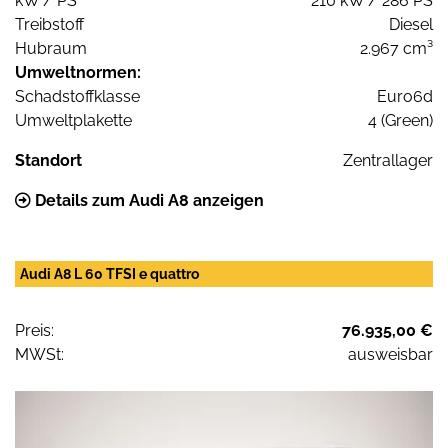
kW / PS
210 kW / 286 PS
Treibstoff
Diesel
Hubraum
2.967 cm³
Umweltnormen:
Schadstoffklasse
Euro6d
Umweltplakette
4 (Green)
Standort
Zentrallager
Details zum Audi A8 anzeigen
Audi A8 L 60 TFSI e quattro
Preis:
76.935,00 €
MWSt:
ausweisbar