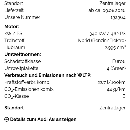
Standort
Zentrallager
Lieferzeit
ab ca. 09.08.2026
Unsere Nummer
132364
Motor:
kW / PS
340 kW / 462 PS
Treibstoff
Hybrid (Benzin/Elektro)
Hubraum
2.995 cm³
Umweltnormen:
Schadstoffklasse
Euro6
Umweltplakette
4 (Green)
Verbrauch und Emissionen nach WLTP:
Kraftstoffverbr. komb.
22,7 l/100km
CO
-Emissionen komb.
44 g/km
2
CO
-Klasse
B
2
Standort
Zentrallager
Details zum Audi A8 anzeigen