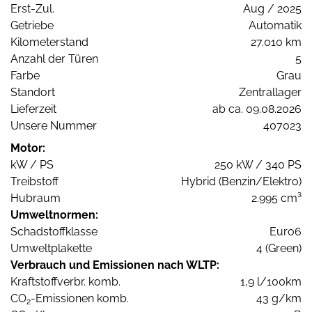
Erst-Zul.
Aug / 2025
Getriebe
Automatik
Kilometerstand
27.010 km
Anzahl der Türen
5
Farbe
Grau
Standort
Zentrallager
Lieferzeit
ab ca. 09.08.2026
Unsere Nummer
407023
Motor:
kW / PS
250 kW / 340 PS
Treibstoff
Hybrid (Benzin/Elektro)
Hubraum
2.995 cm³
Umweltnormen:
Schadstoffklasse
Euro6
Umweltplakette
4 (Green)
Verbrauch und Emissionen nach WLTP:
Kraftstoffverbr. komb.
1,9 l/100km
CO
-Emissionen komb.
43 g/km
2