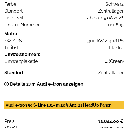
Farbe
Schwarz
Standort
Zentrallager
Lieferzeit
ab ca. 09.08.2026
Unsere Nummer
010805
Motor:
kW / PS
300 kW / 408 PS
Treibstoff
Elektro
Umweltnormen:
Umweltplakette
4 (Green)
Standort
Zentrallager
Details zum Audi e-tron anzeigen
Audi e-tron 50 S-Line 181¤ m.20% Anz. 21 HeadUp Panor
Preis:
32.844,00 €