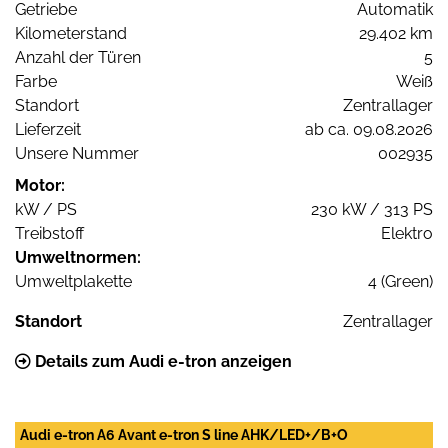
Getriebe
Automatik
Kilometerstand
29.402 km
Anzahl der Türen
5
Farbe
Weiß
Standort
Zentrallager
Lieferzeit
ab ca. 09.08.2026
Unsere Nummer
002935
Motor:
kW / PS
230 kW / 313 PS
Treibstoff
Elektro
Umweltnormen:
Umweltplakette
4 (Green)
Standort
Zentrallager
Details zum Audi e-tron anzeigen
Audi e-tron A6 Avant e-tron S line AHK/LED+/B+O