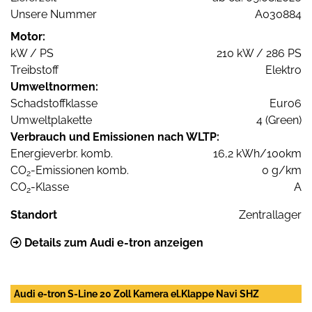
Unsere Nummer
A030884
Motor:
kW / PS
210 kW / 286 PS
Treibstoff
Elektro
Umweltnormen:
Schadstoffklasse
Euro6
Umweltplakette
4 (Green)
Verbrauch und Emissionen nach WLTP:
Energieverbr. komb.
16,2 kWh/100km
CO
-Emissionen komb.
0 g/km
2
CO
-Klasse
A
2
Standort
Zentrallager
Details zum Audi e-tron anzeigen
Audi e-tron S-Line 20 Zoll Kamera el.Klappe Navi SHZ