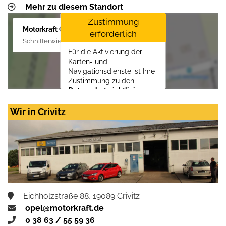
Mehr zu diesem Standort
Zustimmung
Motorkraft GmbH
erforderlich
Schnitterwiese 1, 19055 Schwerin
Für die Aktivierung der
Karten- und
Navigationsdienste ist Ihre
Zustimmung zu den
Datenschutzrichtlinien
vom Drittanbieter Google
LLC
erforderlich.
Wir in Crivitz
Zustimmen und
aktivieren
Eichholzstraße 88, 19089 Crivitz
opel@motorkraft.de
0 38 63 / 55 59 36