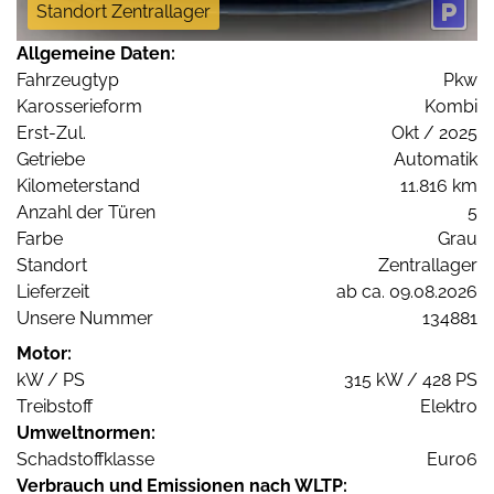
Standort Zentrallager
Allgemeine Daten:
Fahrzeugtyp
Pkw
Karosserieform
Kombi
Erst-Zul.
Okt / 2025
Getriebe
Automatik
Kilometerstand
11.816 km
Anzahl der Türen
5
Farbe
Grau
Standort
Zentrallager
Lieferzeit
ab ca. 09.08.2026
Unsere Nummer
134881
Motor:
kW / PS
315 kW / 428 PS
Treibstoff
Elektro
Umweltnormen:
Schadstoffklasse
Euro6
Verbrauch und Emissionen nach WLTP: