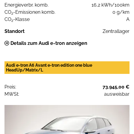
Energieverbr. komb.
16,2 kWh/100km
CO
-Emissionen komb.
0 g/km
2
CO
-Klasse
A
2
Standort
Zentrallager
Details zum Audi e-tron anzeigen
Audi e-tron A6 Avant e-tron edition one blue
HeadUp/Matrix/L
Preis:
73.945,00 €
MWSt:
ausweisbar