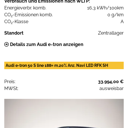
Verbrauch und Emissionen nach WLTP:
Energieverbr. komb.
16,3 kWh/100km
CO
-Emissionen komb.
0 g/km
2
CO
-Klasse
A
2
Standort
Zentrallager
Details zum Audi e-tron anzeigen
Audi e-tron 50 S line 188¤ m.20% Anz. Navi LED RFK SH
Preis:
33.994,00 €
MWSt:
ausweisbar