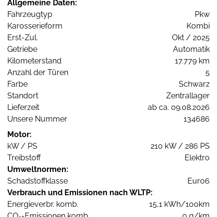
Allgemeine Daten:
Fahrzeugtyp
Pkw
Karosserieform
Kombi
Erst-Zul.
Okt / 2025
Getriebe
Automatik
Kilometerstand
17.779 km
Anzahl der Türen
5
Farbe
Schwarz
Standort
Zentrallager
Lieferzeit
ab ca. 09.08.2026
Unsere Nummer
134686
Motor:
kW / PS
210 kW / 286 PS
Treibstoff
Elektro
Umweltnormen:
Schadstoffklasse
Euro6
Verbrauch und Emissionen nach WLTP:
Energieverbr. komb.
15,1 kWh/100km
CO
-Emissionen komb.
0 g/km