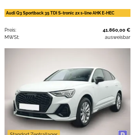
Audi Q3 Sportback 35 TDI S-tronic 2x s-line AHK E-HEC
Preis:
41.860,00 €
MWSt:
ausweisbar
Standort Zentrallager