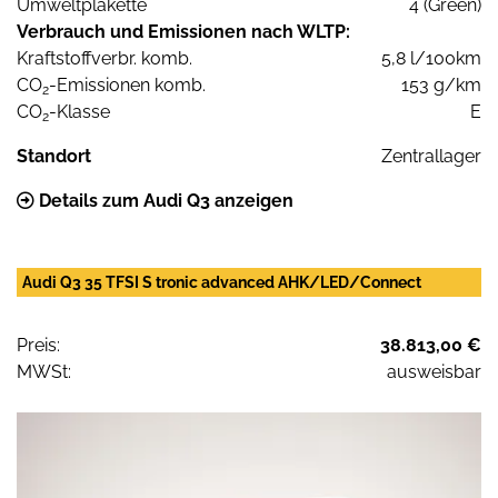
Umweltplakette
4 (Green)
Verbrauch und Emissionen nach WLTP:
Kraftstoffverbr. komb.
5,8 l/100km
CO
-Emissionen komb.
153 g/km
2
CO
-Klasse
E
2
Standort
Zentrallager
Details zum Audi Q3 anzeigen
Audi Q3 35 TFSI S tronic advanced AHK/LED/Connect
Preis:
38.813,00 €
MWSt:
ausweisbar