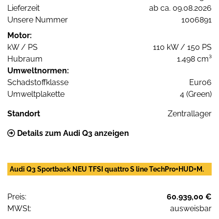
Lieferzeit
ab ca. 09.08.2026
Unsere Nummer
1006891
Motor:
kW / PS
110 kW / 150 PS
Hubraum
1.498 cm³
Umweltnormen:
Schadstoffklasse
Euro6
Umweltplakette
4 (Green)
Standort
Zentrallager
Details zum Audi Q3 anzeigen
Audi Q3 Sportback NEU TFSI quattro S line TechPro+HUD+M.
Preis:
60.939,00 €
MWSt:
ausweisbar