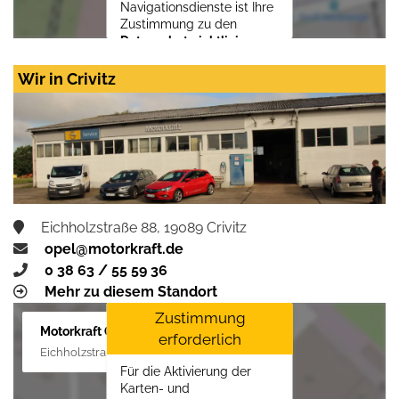
Navigationsdienste ist Ihre
Zustimmung zu den
Datenschutzrichtlinien
vom Drittanbieter Google
LLC
erforderlich.
Wir in Crivitz
Zustimmen und
aktivieren
Eichholzstraße 88, 19089 Crivitz
opel@motorkraft.de
0 38 63 / 55 59 36
Mehr zu diesem Standort
Zustimmung
Motorkraft GmbH
erforderlich
Eichholzstraße 88, 19089 Crivitz
Für die Aktivierung der
Karten- und