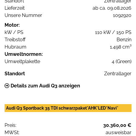
Standort
Zentrallager
Lieferzeit
ab ca. 09.08.2026
Unsere Nummer
1092920
Motor:
kW / PS
110 kW / 150 PS
Treibstoff
Benzin
Hubraum
1.498 cm³
Umweltnormen:
Umweltplakette
4 (Green)
Standort
Zentrallager
Details zum Audi Q3 anzeigen
Audi Q3 Sportback 35 TDI schwarzpaket*AHK*LED*Navi*
Preis:
30.360,00 €
MWSt:
ausweisbar