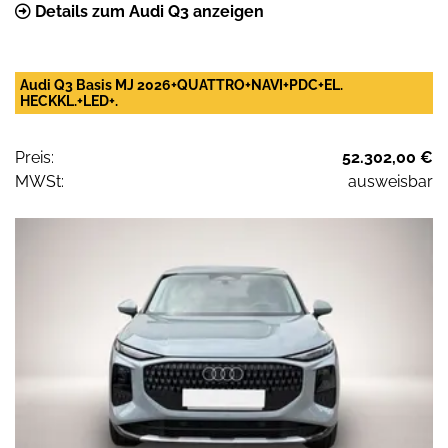
Details zum Audi Q3 anzeigen
Audi Q3 Basis MJ 2026+QUATTRO+NAVI+PDC+EL.
HECKKL.+LED+.
Preis:
52.302,00 €
MWSt:
ausweisbar