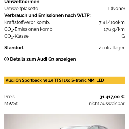
Umweltnormen:
Umweltplakette
1 (None)
Verbrauch und Emissionen nach WLTP:
Kraftstoffverbr. komb.
7,8 l/100km
CO
-Emissionen komb.
176 g/km
2
CO
-Klasse
G
2
Standort
Zentrallager
Details zum Audi Q3 anzeigen
Audi Q3 Sportback 35 1.5 TFSI 150 S-tronic MMI LED
Preis:
31.417,00 €
MWSt:
nicht ausweisbar