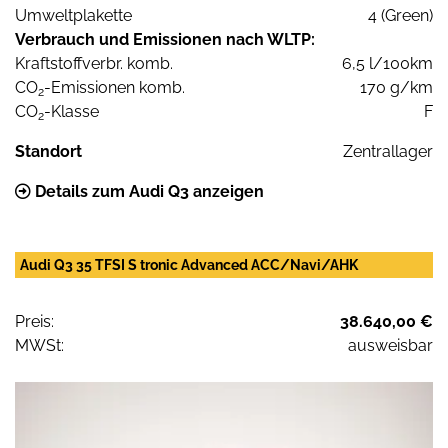
Umweltplakette
4 (Green)
Verbrauch und Emissionen nach WLTP:
Kraftstoffverbr. komb.
6,5 l/100km
CO
-Emissionen komb.
170 g/km
2
CO
-Klasse
F
2
Standort
Zentrallager
Details zum Audi Q3 anzeigen
Audi Q3 35 TFSI S tronic Advanced ACC/Navi/AHK
Preis:
38.640,00 €
MWSt:
ausweisbar