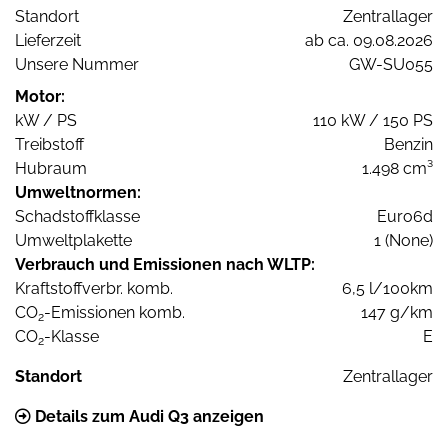
Standort
Zentrallager
Lieferzeit
ab ca. 09.08.2026
Unsere Nummer
GW-SU055
Motor:
kW / PS
110 kW / 150 PS
Treibstoff
Benzin
Hubraum
1.498 cm³
Umweltnormen:
Schadstoffklasse
Euro6d
Umweltplakette
1 (None)
Verbrauch und Emissionen nach WLTP:
Kraftstoffverbr. komb.
6,5 l/100km
CO
-Emissionen komb.
147 g/km
2
CO
-Klasse
E
2
Standort
Zentrallager
Details zum Audi Q3 anzeigen