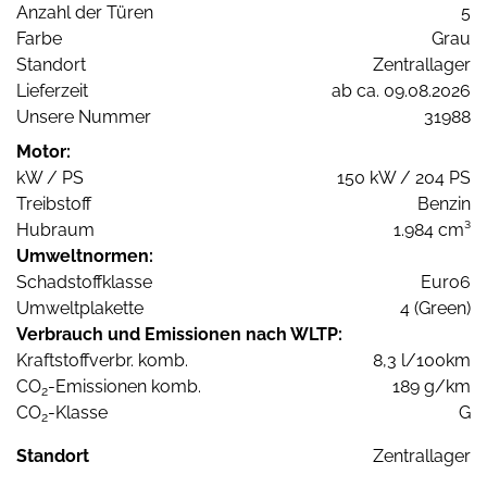
Anzahl der Türen
5
Farbe
Grau
Standort
Zentrallager
Lieferzeit
ab ca. 09.08.2026
Unsere Nummer
31988
Motor:
kW / PS
150 kW / 204 PS
Treibstoff
Benzin
Hubraum
1.984 cm³
Umweltnormen:
Schadstoffklasse
Euro6
Umweltplakette
4 (Green)
Verbrauch und Emissionen nach WLTP:
Kraftstoffverbr. komb.
8,3 l/100km
CO
-Emissionen komb.
189 g/km
2
CO
-Klasse
G
2
Standort
Zentrallager