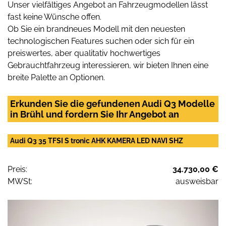
Unser vielfältiges Angebot an Fahrzeugmodellen lässt
fast keine Wünsche offen.
Ob Sie ein brandneues Modell mit den neuesten
technologischen Features suchen oder sich für ein
preiswertes, aber qualitativ hochwertiges
Gebrauchtfahrzeug interessieren, wir bieten Ihnen eine
breite Palette an Optionen.
Erkunden Sie die gefundenen Audi Q3 Modelle
in Brühl und fordern Sie Ihr Angebot an
Audi Q3 35 TFSI S tronic AHK KAMERA LED NAVI SHZ
Preis:
34.730,00 €
MWSt:
ausweisbar