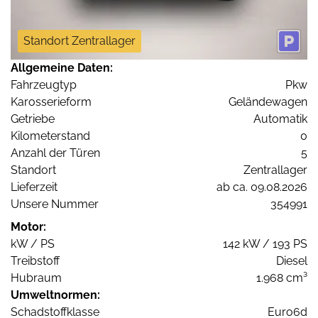
Standort Zentrallager
Allgemeine Daten:
Fahrzeugtyp
Pkw
Karosserieform
Geländewagen
Getriebe
Automatik
Kilometerstand
0
Anzahl der Türen
5
Standort
Zentrallager
Lieferzeit
ab ca. 09.08.2026
Unsere Nummer
354991
Motor:
kW / PS
142 kW / 193 PS
Treibstoff
Diesel
Hubraum
1.968 cm³
Umweltnormen:
Schadstoffklasse
Euro6d