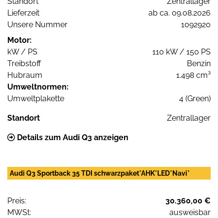
Standort
Zentrallager
Lieferzeit
ab ca. 09.08.2026
Unsere Nummer
1092920
Motor:
kW / PS
110 kW / 150 PS
Treibstoff
Benzin
Hubraum
1.498 cm³
Umweltnormen:
Umweltplakette
4 (Green)
Standort
Zentrallager
Details zum Audi Q3 anzeigen
Audi Q3 Sportback 35 TDI schwarzpaket*AHK*LED*Navi*
Preis:
30.360,00 €
MWSt:
ausweisbar