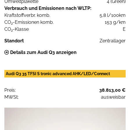
Umweltplakette
4 (Green)
Verbrauch und Emissionen nach WLTP:
Kraftstoffverbr. komb.
5,8 l/100km
CO
-Emissionen komb.
153 g/km
2
CO
-Klasse
E
2
Standort
Zentrallager
Details zum Audi Q3 anzeigen
Audi Q3 35 TFSI S tronic advanced AHK/LED/Connect
Preis:
38.813,00 €
MWSt:
ausweisbar