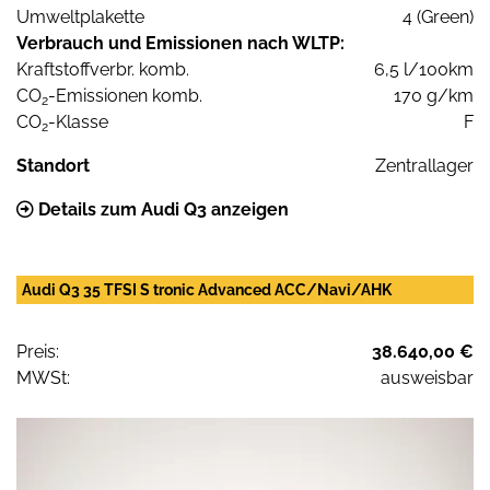
Umweltplakette
4 (Green)
Verbrauch und Emissionen nach WLTP:
Kraftstoffverbr. komb.
6,5 l/100km
CO
-Emissionen komb.
170 g/km
2
CO
-Klasse
F
2
Standort
Zentrallager
Details zum Audi Q3 anzeigen
Audi Q3 35 TFSI S tronic Advanced ACC/Navi/AHK
Preis:
38.640,00 €
MWSt:
ausweisbar