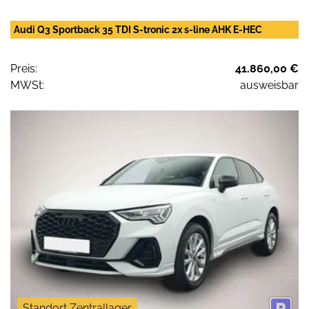
Audi Q3 Sportback 35 TDI S-tronic 2x s-line AHK E-HEC
Preis:
41.860,00 €
MWSt:
ausweisbar
Standort Zentrallager