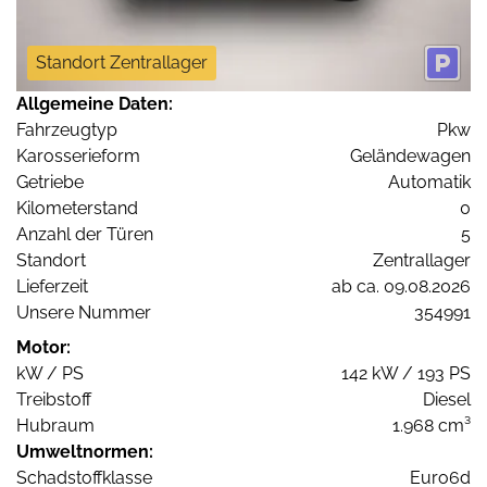
Standort Zentrallager
Allgemeine Daten:
Fahrzeugtyp
Pkw
Karosserieform
Geländewagen
Getriebe
Automatik
Kilometerstand
0
Anzahl der Türen
5
Standort
Zentrallager
Lieferzeit
ab ca. 09.08.2026
Unsere Nummer
354991
Motor:
kW / PS
142 kW / 193 PS
Treibstoff
Diesel
Hubraum
1.968 cm³
Umweltnormen:
Schadstoffklasse
Euro6d