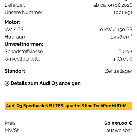
Lieferzeit
ab ca. 09.08.2026
Unsere Nummer
1006891
Motor:
kW / PS
110 kW / 150 PS
Hubraum
1.498 cm³
Umweltnormen:
Schadstoffklasse
Euro6
Umweltplakette
4 (Green)
Standort
Zentrallager
Details zum Audi Q3 anzeigen
Audi Q3 Sportback NEU TFSI quattro S line TechPro+HUD+M.
Preis:
60.939,00 €
MWSt:
ausweisbar