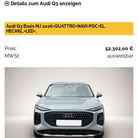
Details zum Audi Q3 anzeigen
Audi Q3 Basis MJ 2026+QUATTRO+NAVI+PDC+EL.
HECKKL.+LED+.
Preis:
52.302,00 €
MWSt:
ausweisbar