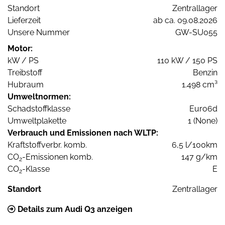
Standort
Zentrallager
Lieferzeit
ab ca. 09.08.2026
Unsere Nummer
GW-SU055
Motor:
kW / PS
110 kW / 150 PS
Treibstoff
Benzin
Hubraum
1.498 cm³
Umweltnormen:
Schadstoffklasse
Euro6d
Umweltplakette
1 (None)
Verbrauch und Emissionen nach WLTP:
Kraftstoffverbr. komb.
6,5 l/100km
CO
-Emissionen komb.
147 g/km
2
CO
-Klasse
E
2
Standort
Zentrallager
Details zum Audi Q3 anzeigen