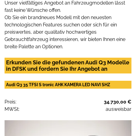
Unser vielfältiges Angebot an Fahrzeugmodellen lässt
fast keine Wünsche offen.
Ob Sie ein brandneues Modell mit den neuesten
technologischen Features suchen oder sich für ein
preiswertes, aber qualitativ hochwertiges
Gebrauchtfahrzeug interessieren, wir bieten Ihnen eine
breite Palette an Optionen.
Erkunden Sie die gefundenen Audi Q3 Modelle
in DFSK und fordern Sie Ihr Angebot an
Audi Q3 35 TFSI S tronic AHK KAMERA LED NAVI SHZ
Preis:
34.730,00 €
MWSt:
ausweisbar