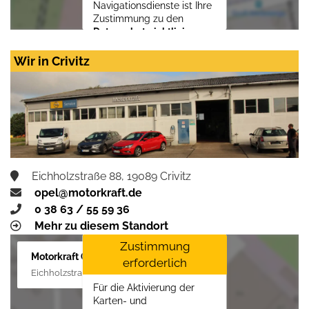
Navigationsdienste ist Ihre
Zustimmung zu den
Datenschutzrichtlinien
vom Drittanbieter Google
LLC
erforderlich.
Wir in Crivitz
Zustimmen und
aktivieren
Eichholzstraße 88, 19089 Crivitz
opel@motorkraft.de
0 38 63 / 55 59 36
Mehr zu diesem Standort
Zustimmung
Motorkraft GmbH
erforderlich
Eichholzstraße 88, 19089 Crivitz
Für die Aktivierung der
Karten- und