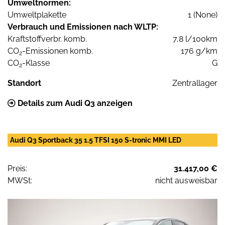
Umweltnormen:
Umweltplakette
1 (None)
Verbrauch und Emissionen nach WLTP:
Kraftstoffverbr. komb.
7,8 l/100km
CO
-Emissionen komb.
176 g/km
2
CO
-Klasse
G
2
Standort
Zentrallager
Details zum Audi Q3 anzeigen
Audi Q3 Sportback 35 1.5 TFSI 150 S-tronic MMI LED
Preis:
31.417,00 €
MWSt:
nicht ausweisbar