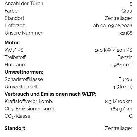
Anzahl der Türen
5
Farbe
Grau
Standort
Zentrallager
Lieferzeit
ab ca. 09.08.2026
Unsere Nummer
31988
Motor:
kW / PS
150 kW / 204 PS
Treibstoff
Benzin
Hubraum
1.984 cm³
Umweltnormen:
Schadstoffklasse
Euro6
Umweltplakette
4 (Green)
Verbrauch und Emissionen nach WLTP:
Kraftstoffverbr. komb.
8,3 l/100km
CO
-Emissionen komb.
189 g/km
2
CO
-Klasse
G
2
Standort
Zentrallager