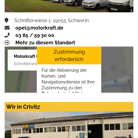
Schnitterwiese 1, 19055 Schwerin
opel@motorkraft.de
03 85 / 59 30 00
Mehr zu diesem Standort
Zustimmung
Motorkraft GmbH
erforderlich
Schnitterwiese 1, 19055 Schwerin
Für die Aktivierung der
Karten- und
Navigationsdienste ist Ihre
Zustimmung zu den
Datenschutzrichtlinien
vom Drittanbieter Google
LLC
erforderlich.
Wir in Crivitz
Zustimmen und
aktivieren