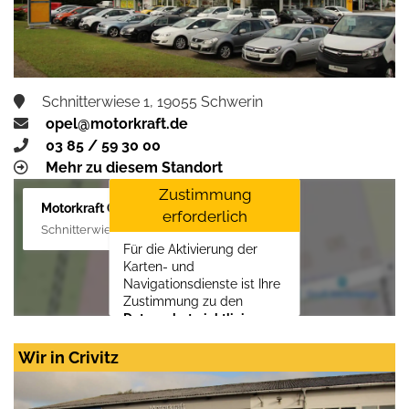
Schnitterwiese 1, 19055 Schwerin
opel@motorkraft.de
03 85 / 59 30 00
Mehr zu diesem Standort
Zustimmung
Motorkraft GmbH
erforderlich
Schnitterwiese 1, 19055 Schwerin
Für die Aktivierung der
Karten- und
Navigationsdienste ist Ihre
Zustimmung zu den
Datenschutzrichtlinien
vom Drittanbieter Google
LLC
erforderlich.
Wir in Crivitz
Zustimmen und
aktivieren