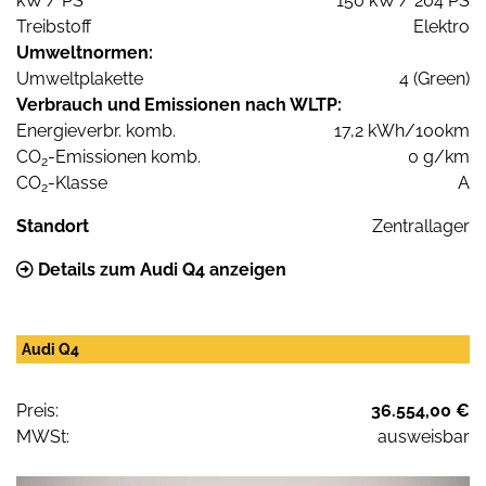
kW / PS
150 kW / 204 PS
Treibstoff
Elektro
Umweltnormen:
Umweltplakette
4 (Green)
Verbrauch und Emissionen nach WLTP:
Energieverbr. komb.
17,2 kWh/100km
CO
-Emissionen komb.
0 g/km
2
CO
-Klasse
A
2
Standort
Zentrallager
Details zum Audi Q4 anzeigen
Audi Q4
Preis:
36.554,00 €
MWSt:
ausweisbar