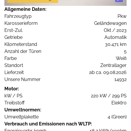
Allgemeine Daten:
Fahrzeugtyp
Pkw
Karosserieform
Geländewagen
Erst-Zul.
Okt / 2023
Getriebe
Automatik
Kilometerstand
30.471 km
Anzahl der Türen
5
Farbe
Weiß
Standort
Zentrallager
Lieferzeit
ab ca. 09.08.2026
Unsere Nummer
14932
Motor:
kW / PS
220 kW / 299 PS
Treibstoff
Elektro
Umweltnormen:
Umweltplakette
4 (Green)
Verbrauch und Emissionen nach WLTP:
Energieverbr. komb.
18,2 kWh/100km