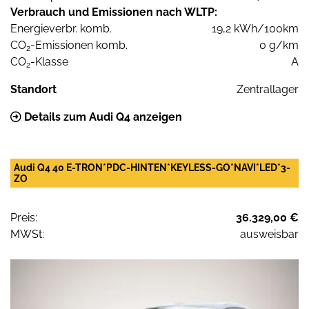
Verbrauch und Emissionen nach WLTP:
Energieverbr. komb.
19,2 kWh/100km
CO
-Emissionen komb.
0 g/km
2
CO
-Klasse
A
2
Standort
Zentrallager
Details zum Audi Q4 anzeigen
Audi Q4 40 E-TRON*PDC-HINTEN*KEYLESS-GO*NAVI*LED*3-
ZO
Preis:
36.329,00 €
MWSt:
ausweisbar