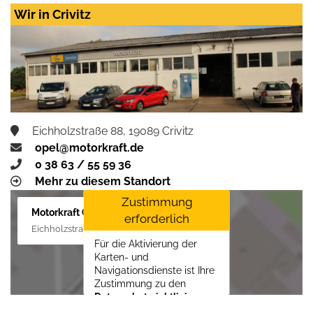
LLC
erforderlich.
Wir in Crivitz
Zustimmen und
aktivieren
Eichholzstraße 88, 19089 Crivitz
opel@motorkraft.de
0 38 63 / 55 59 36
Mehr zu diesem Standort
Zustimmung
Motorkraft GmbH
erforderlich
Eichholzstraße 88, 19089 Crivitz
Für die Aktivierung der
Karten- und
Navigationsdienste ist Ihre
Zustimmung zu den
Datenschutzrichtlinien
vom Drittanbieter Google