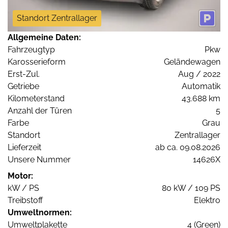
Standort Zentrallager
Allgemeine Daten:
Fahrzeugtyp
Pkw
Karosserieform
Geländewagen
Erst-Zul.
Aug / 2022
Getriebe
Automatik
Kilometerstand
43.688 km
Anzahl der Türen
5
Farbe
Grau
Standort
Zentrallager
Lieferzeit
ab ca. 09.08.2026
Unsere Nummer
14626X
Motor:
kW / PS
80 kW / 109 PS
Treibstoff
Elektro
Umweltnormen:
Umweltplakette
4 (Green)