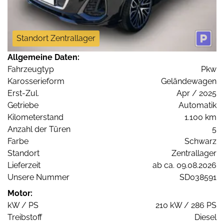
Standort Zentrallager
Allgemeine Daten:
Fahrzeugtyp
Pkw
Karosserieform
Geländewagen
Erst-Zul.
Apr / 2025
Getriebe
Automatik
Kilometerstand
1.100 km
Anzahl der Türen
5
Farbe
Schwarz
Standort
Zentrallager
Lieferzeit
ab ca. 09.08.2026
Unsere Nummer
SD038591
Motor:
kW / PS
210 kW / 286 PS
Treibstoff
Diesel