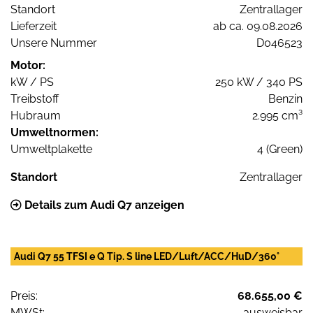
Standort
Zentrallager
Lieferzeit
ab ca. 09.08.2026
Unsere Nummer
D046523
Motor:
kW / PS
250 kW / 340 PS
Treibstoff
Benzin
Hubraum
2.995 cm³
Umweltnormen:
Umweltplakette
4 (Green)
Standort
Zentrallager
Details zum Audi Q7 anzeigen
Audi Q7 55 TFSI e Q Tip. S line LED/Luft/ACC/HuD/360°
Preis:
68.655,00 €
MWSt:
ausweisbar