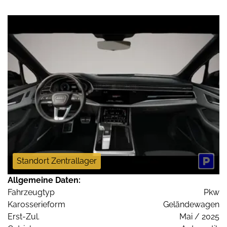
Standort Zentrallager
Allgemeine Daten:
Fahrzeugtyp
Pkw
Karosserieform
Geländewagen
Erst-Zul.
Mai / 2025