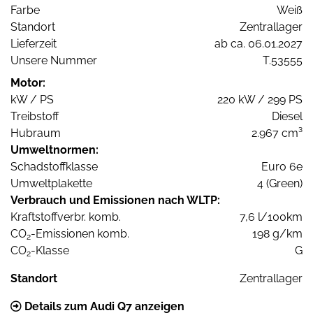
Farbe
Weiß
Standort
Zentrallager
Lieferzeit
ab ca. 06.01.2027
Unsere Nummer
T.53555
Motor:
kW / PS
220 kW / 299 PS
Treibstoff
Diesel
Hubraum
2.967 cm³
Umweltnormen:
Schadstoffklasse
Euro 6e
Umweltplakette
4 (Green)
Verbrauch und Emissionen nach WLTP:
Kraftstoffverbr. komb.
7,6 l/100km
CO
-Emissionen komb.
198 g/km
2
CO
-Klasse
G
2
Standort
Zentrallager
Details zum Audi Q7 anzeigen