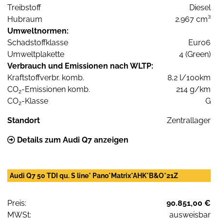
Treibstoff
Diesel
Hubraum
2.967 cm³
Umweltnormen:
Schadstoffklasse
Euro6
Umweltplakette
4 (Green)
Verbrauch und Emissionen nach WLTP:
Kraftstoffverbr. komb.
8,2 l/100km
CO
-Emissionen komb.
214 g/km
2
CO
-Klasse
G
2
Standort
Zentrallager
Details zum Audi Q7 anzeigen
Audi Q7 50 TDI qu. S line* Pano*Matrix*AHK*B&O*21Z
Preis:
90.851,00 €
MWSt:
ausweisbar