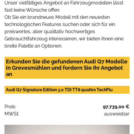
Unser vielfältiges Angebot an Fahrzeugmodellen lässt
fast keine Wünsche offen.
Ob Sie ein brandneues Modell mit den neuesten
technologischen Features suchen oder sich für ein
preiswertes, aber qualitativ hochwertiges
Gebrauchtfahrzeug interessieren, wir bieten Ihnen eine
breite Palette an Optionen.
Erkunden Sie die gefundenen Audi Q7 Modelle
in Grevesmühlen und fordern Sie Ihr Angebot
an
Audi Q7 Signature Edition 3.0 TDI TT8 quattro TechPlu
Preis:
97.739,00 €
MWSt:
ausweisbar