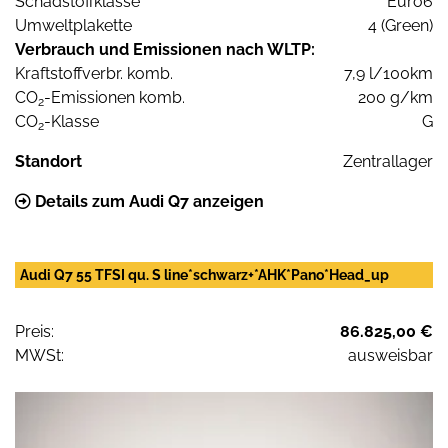
Schadstoffklasse
Euro6
Umweltplakette
4 (Green)
Verbrauch und Emissionen nach WLTP:
Kraftstoffverbr. komb.
7,9 l/100km
CO
-Emissionen komb.
200 g/km
2
CO
-Klasse
G
2
Standort
Zentrallager
Details zum Audi Q7 anzeigen
Audi Q7 55 TFSI qu. S line*schwarz+*AHK*Pano*Head_up
Preis:
86.825,00 €
MWSt:
ausweisbar