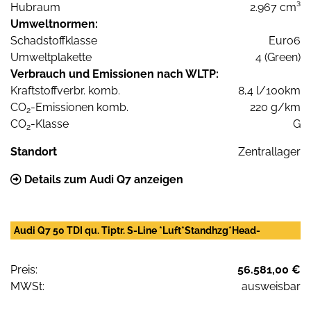
Hubraum
2.967 cm³
Umweltnormen:
Schadstoffklasse
Euro6
Umweltplakette
4 (Green)
Verbrauch und Emissionen nach WLTP:
Kraftstoffverbr. komb.
8,4 l/100km
CO
-Emissionen komb.
220 g/km
2
CO
-Klasse
G
2
Standort
Zentrallager
Details zum Audi Q7 anzeigen
Audi Q7 50 TDI qu. Tiptr. S-Line *Luft*Standhzg*Head-
Preis:
56.581,00 €
MWSt:
ausweisbar