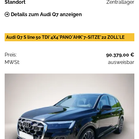
Standort
Zentrallager
Details zum Audi Q7 anzeigen
Audi Q7 S line 50 TDI*4X4*PANO*AHK*7-SITZE*22 ZOLL*LE
Preis:
90.379,00 €
MWSt:
ausweisbar