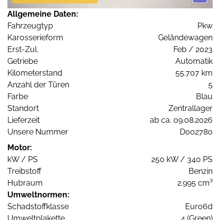
Allgemeine Daten:
Fahrzeugtyp
Pkw
Karosserieform
Geländewagen
Erst-Zul.
Feb / 2023
Getriebe
Automatik
Kilometerstand
55.707 km
Anzahl der Türen
5
Farbe
Blau
Standort
Zentrallager
Lieferzeit
ab ca. 09.08.2026
Unsere Nummer
D002780
Motor:
kW / PS
250 kW / 340 PS
Treibstoff
Benzin
Hubraum
2.995 cm³
Umweltnormen:
Schadstoffklasse
Euro6d
Umweltplakette
4 (Green)