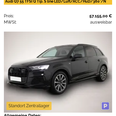
Audi Q7 55 TFSI Q Tip. S line LED/Luft/ACC/HuD/360°/N
Preis:
57.155,00 €
MWSt:
ausweisbar
Standort Zentrallager
Allgemeine Daten: