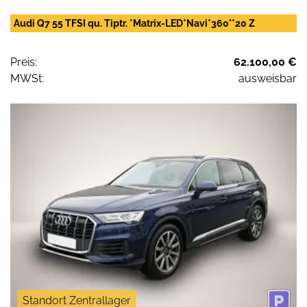
Audi Q7 55 TFSI qu. Tiptr. *Matrix-LED*Navi*360°*20 Z
Preis:
62.100,00 €
MWSt:
ausweisbar
Standort Zentrallager