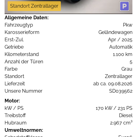
Standort Zentrallager
Allgemeine Daten:
Fahrzeugtyp
Pkw
Karosserieform
Geländewagen
Erst-Zul.
Apr / 2025
Getriebe
Automatik
Kilometerstand
1.100 km
Anzahl der Türen
5
Farbe
Grau
Standort
Zentrallager
Lieferzeit
ab ca. 09.08.2026
Unsere Nummer
SD039562
Motor:
kW / PS
170 kW / 231 PS
Treibstoff
Diesel
Hubraum
2.967 cm³
Umweltnormen: