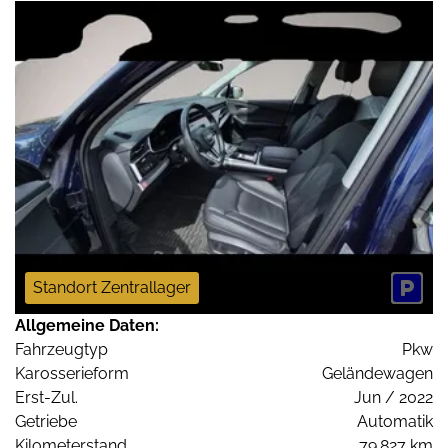
Standort Zentrallager
Allgemeine Daten:
Fahrzeugtyp
Pkw
Karosserieform
Geländewagen
Erst-Zul.
Jun / 2022
Getriebe
Automatik
Kilometerstand
79.827 km