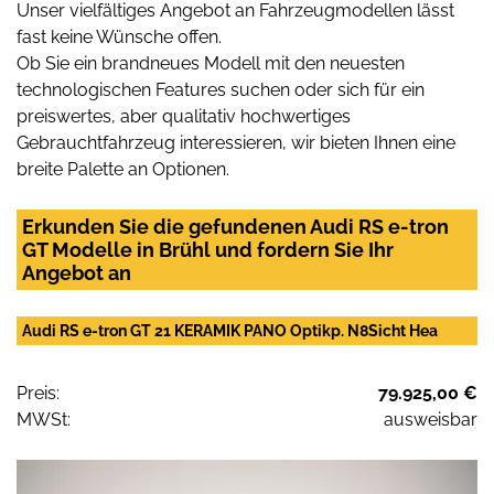
Unser vielfältiges Angebot an Fahrzeugmodellen lässt
fast keine Wünsche offen.
Ob Sie ein brandneues Modell mit den neuesten
technologischen Features suchen oder sich für ein
preiswertes, aber qualitativ hochwertiges
Gebrauchtfahrzeug interessieren, wir bieten Ihnen eine
breite Palette an Optionen.
Erkunden Sie die gefundenen Audi RS e-tron
GT Modelle in Brühl und fordern Sie Ihr
Angebot an
Audi RS e-tron GT 21 KERAMIK PANO Optikp. N8Sicht Hea
Preis:
79.925,00 €
MWSt:
ausweisbar