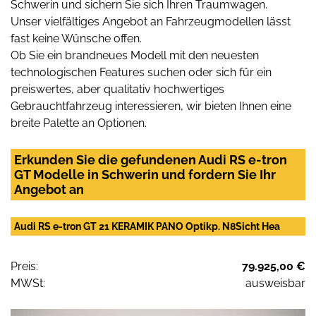
Schwerin und sichern Sie sich Ihren Traumwagen.
Unser vielfältiges Angebot an Fahrzeugmodellen lässt
fast keine Wünsche offen.
Ob Sie ein brandneues Modell mit den neuesten
technologischen Features suchen oder sich für ein
preiswertes, aber qualitativ hochwertiges
Gebrauchtfahrzeug interessieren, wir bieten Ihnen eine
breite Palette an Optionen.
Erkunden Sie die gefundenen Audi RS e-tron
GT Modelle in Schwerin und fordern Sie Ihr
Angebot an
Audi RS e-tron GT 21 KERAMIK PANO Optikp. N8Sicht Hea
Preis:
79.925,00 €
MWSt:
ausweisbar