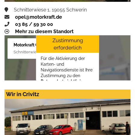
Schnitterwiese 1, 19055 Schwerin
opel@motorkraft.de
03 85 / 59 30 00
Mehr zu diesem Standort
Zustimmung
Motorkraft GmbH
erforderlich
Schnitterwiese 1, 19055 Schwerin
Für die Aktivierung der
Karten- und
Navigationsdienste ist Ihre
Zustimmung zu den
Datenschutzrichtlinien
vom Drittanbieter Google
LLC
erforderlich.
Wir in Crivitz
Zustimmen und
aktivieren