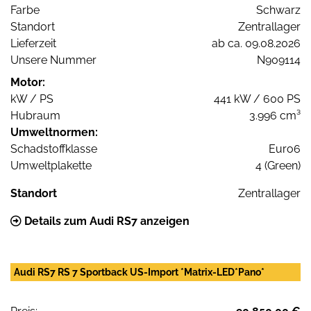
Farbe
Schwarz
Standort
Zentrallager
Lieferzeit
ab ca. 09.08.2026
Unsere Nummer
N909114
Motor:
kW / PS
441 kW / 600 PS
Hubraum
3.996 cm³
Umweltnormen:
Schadstoffklasse
Euro6
Umweltplakette
4 (Green)
Standort
Zentrallager
Details zum Audi RS7 anzeigen
Audi RS7 RS 7 Sportback US-Import *Matrix-LED*Pano*