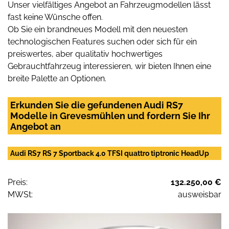
Unser vielfältiges Angebot an Fahrzeugmodellen lässt
fast keine Wünsche offen.
Ob Sie ein brandneues Modell mit den neuesten
technologischen Features suchen oder sich für ein
preiswertes, aber qualitativ hochwertiges
Gebrauchtfahrzeug interessieren, wir bieten Ihnen eine
breite Palette an Optionen.
Erkunden Sie die gefundenen Audi RS7
Modelle in Grevesmühlen und fordern Sie Ihr
Angebot an
Audi RS7 RS 7 Sportback 4.0 TFSI quattro tiptronic HeadUp
Preis:
132.250,00 €
MWSt:
ausweisbar