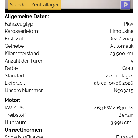
Standort Zentrallager
Allgemeine Daten:
Fahrzeugtyp
Pkw
Karosserieform
Limousine
Erst-Zul.
Dez / 2023
Getriebe
Automatik
Kilometerstand
23.500 km
Anzahl der Türen
5
Farbe
Grau
Standort
Zentrallager
Lieferzeit
ab ca. 09.08.2026
Unsere Nummer
N903215
Motor:
kW / PS
463 kW / 630 PS
Treibstoff
Benzin
Hubraum
3.996 cm³
Umweltnormen:
Schadstoffklasse
Euro6d