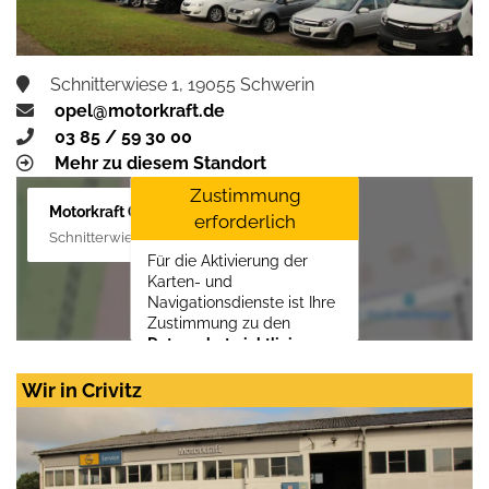
Schnitterwiese 1, 19055 Schwerin
opel@motorkraft.de
03 85 / 59 30 00
Mehr zu diesem Standort
Zustimmung
Motorkraft GmbH
erforderlich
Schnitterwiese 1, 19055 Schwerin
Für die Aktivierung der
Karten- und
Navigationsdienste ist Ihre
Zustimmung zu den
Datenschutzrichtlinien
vom Drittanbieter Google
LLC
erforderlich.
Wir in Crivitz
Zustimmen und
aktivieren