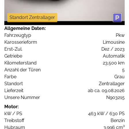
Standort Zentrallager
Allgemeine Daten:
Fahrzeugtyp
Pkw
Karosserieform
Limousine
Erst-Zul.
Dez / 2023
Getriebe
Automatik
Kilometerstand
23.500 km
Anzahl der Türen
5
Farbe
Grau
Standort
Zentrallager
Lieferzeit
ab ca. 09.08.2026
Unsere Nummer
N903215
Motor:
kW / PS
463 kW / 630 PS
Treibstoff
Benzin
Hubraum
3.996 cm³