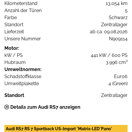
Kilometerstand
13.054 km
Anzahl der Türen
5
Farbe
Schwarz
Standort
Zentrallager
Lieferzeit
ab ca. 09.08.2026
Unsere Nummer
N909114
Motor:
kW / PS
441 kW / 600 PS
Hubraum
3.996 cm³
Umweltnormen:
Schadstoffklasse
Euro6
Umweltplakette
4 (Green)
Standort
Zentrallager
Details zum Audi RS7 anzeigen
Audi RS7 RS 7 Sportback US-Import *Matrix-LED*Pano*