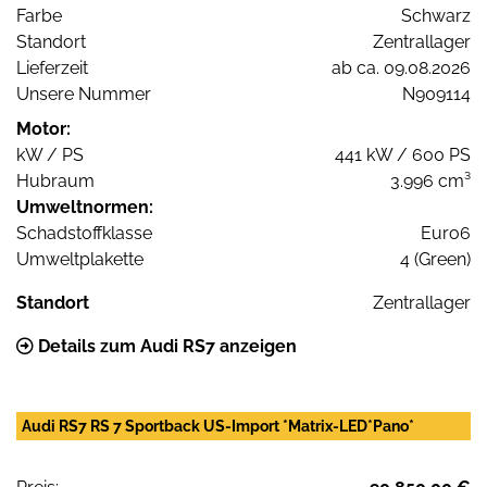
Farbe
Schwarz
Standort
Zentrallager
Lieferzeit
ab ca. 09.08.2026
Unsere Nummer
N909114
Motor:
kW / PS
441 kW / 600 PS
Hubraum
3.996 cm³
Umweltnormen:
Schadstoffklasse
Euro6
Umweltplakette
4 (Green)
Standort
Zentrallager
Details zum Audi RS7 anzeigen
Audi RS7 RS 7 Sportback US-Import *Matrix-LED*Pano*