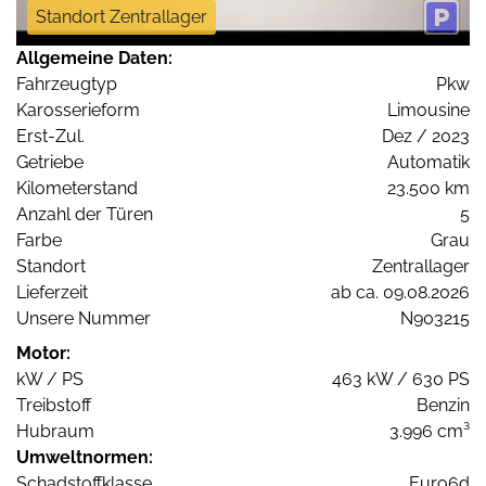
Standort Zentrallager
Allgemeine Daten:
Fahrzeugtyp
Pkw
Karosserieform
Limousine
Erst-Zul.
Dez / 2023
Getriebe
Automatik
Kilometerstand
23.500 km
Anzahl der Türen
5
Farbe
Grau
Standort
Zentrallager
Lieferzeit
ab ca. 09.08.2026
Unsere Nummer
N903215
Motor:
kW / PS
463 kW / 630 PS
Treibstoff
Benzin
Hubraum
3.996 cm³
Umweltnormen:
Schadstoffklasse
Euro6d