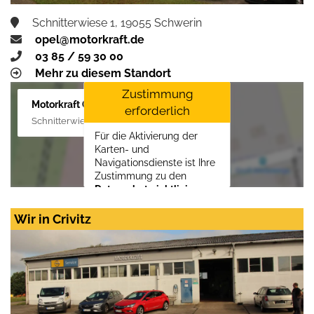
Schnitterwiese 1, 19055 Schwerin
opel@motorkraft.de
03 85 / 59 30 00
Mehr zu diesem Standort
Zustimmung
Motorkraft GmbH
erforderlich
Schnitterwiese 1, 19055 Schwerin
Für die Aktivierung der
Karten- und
Navigationsdienste ist Ihre
Zustimmung zu den
Datenschutzrichtlinien
vom Drittanbieter Google
LLC
erforderlich.
Wir in Crivitz
Zustimmen und
aktivieren