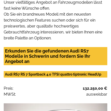
Unser vielfältiges Angebot an Fahrzeugmodellen lässt
fast keine Wünsche offen.
Ob Sie ein brandneues Modell mit den neuesten
technologischen Features suchen oder sich für ein
preiswertes, aber qualitativ hochwertiges
Gebrauchtfahrzeug interessieren, wir bieten Ihnen eine
breite Palette an Optionen.
Erkunden Sie die gefundenen Audi RS7
Modelle in Schwerin und fordern Sie Ihr
Angebot an
Audi RS7 RS 7 Sportback 4.0 TFSI quattro tiptronic HeadUp
Preis:
132.250,00 €
MWSt:
ausweisbar