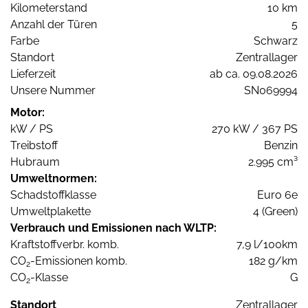
Kilometerstand
10 km
Anzahl der Türen
5
Farbe
Schwarz
Standort
Zentrallager
Lieferzeit
ab ca. 09.08.2026
Unsere Nummer
SN069994
Motor:
kW / PS
270 kW / 367 PS
Treibstoff
Benzin
Hubraum
2.995 cm³
Umweltnormen:
Schadstoffklasse
Euro 6e
Umweltplakette
4 (Green)
Verbrauch und Emissionen nach WLTP:
Kraftstoffverbr. komb.
7,9 l/100km
CO
-Emissionen komb.
182 g/km
2
CO
-Klasse
G
2
Standort
Zentrallager