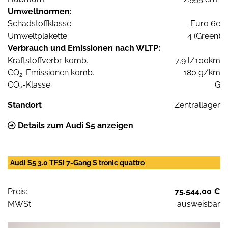
Umweltnormen:
Schadstoffklasse
Euro 6e
Umweltplakette
4 (Green)
Verbrauch und Emissionen nach WLTP:
Kraftstoffverbr. komb.
7,9 l/100km
CO
-Emissionen komb.
180 g/km
2
CO
-Klasse
G
2
Standort
Zentrallager
Details zum Audi S5 anzeigen
Audi S5 3.0 TFSI 7-Gang S tronic quattro
Preis:
75.544,00 €
MWSt:
ausweisbar