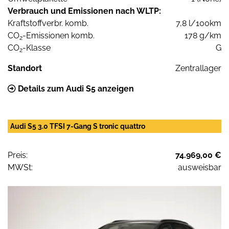
Verbrauch und Emissionen nach WLTP:
Kraftstoffverbr. komb.
7,8 l/100km
CO
-Emissionen komb.
178 g/km
2
CO
-Klasse
G
2
Standort
Zentrallager
Details zum Audi S5 anzeigen
Audi S5 3.0 TFSI 7-Gang S tronic quattro
Preis:
74.969,00 €
MWSt:
ausweisbar