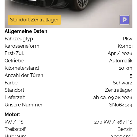
Standort Zentrallager
Allgemeine Daten:
Fahrzeugtyp
Pkw
Karosserieform
Kombi
Erst-Zul.
Apr / 2026
Getriebe
Automatik
Kilometerstand
10 km
Anzahl der Türen
5
Farbe
Schwarz
Standort
Zentrallager
Lieferzeit
ab ca. 09.08.2026
Unsere Nummer
SN064144
Motor:
kW / PS
270 kW / 367 PS
Treibstoff
Benzin
Hubraum
2.995 cm³