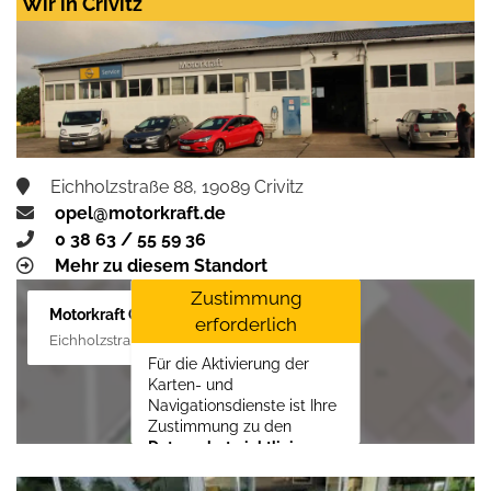
Wir in Crivitz
Zustimmen und
aktivieren
Eichholzstraße 88, 19089 Crivitz
opel@motorkraft.de
0 38 63 / 55 59 36
Mehr zu diesem Standort
Zustimmung
Motorkraft GmbH
erforderlich
Eichholzstraße 88, 19089 Crivitz
Für die Aktivierung der
Karten- und
Navigationsdienste ist Ihre
Zustimmung zu den
Datenschutzrichtlinien
vom Drittanbieter Google
LLC
erforderlich.