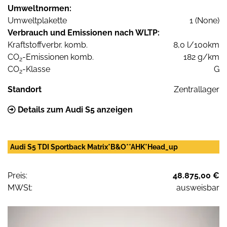
Umweltnormen:
Umweltplakette
1 (None)
Verbrauch und Emissionen nach WLTP:
Kraftstoffverbr. komb.
8,0 l/100km
CO
-Emissionen komb.
182 g/km
2
CO
-Klasse
G
2
Standort
Zentrallager
Details zum Audi S5 anzeigen
Audi S5 TDI Sportback Matrix*B&O**AHK*Head_up
Preis:
48.875,00 €
MWSt:
ausweisbar