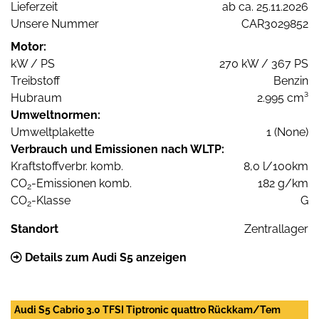
Lieferzeit
ab ca. 25.11.2026
Unsere Nummer
CAR3029852
Motor:
kW / PS
270 kW / 367 PS
Treibstoff
Benzin
Hubraum
2.995 cm³
Umweltnormen:
Umweltplakette
1 (None)
Verbrauch und Emissionen nach WLTP:
Kraftstoffverbr. komb.
8,0 l/100km
CO
-Emissionen komb.
182 g/km
2
CO
-Klasse
G
2
Standort
Zentrallager
Details zum Audi S5 anzeigen
Audi S5 Cabrio 3.0 TFSI Tiptronic quattro Rückkam/Tem