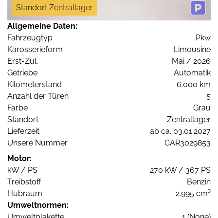
Standort Zentrallager
Allgemeine Daten:
Fahrzeugtyp
Pkw
Karosserieform
Limousine
Erst-Zul.
Mai / 2026
Getriebe
Automatik
Kilometerstand
6.000 km
Anzahl der Türen
5
Farbe
Grau
Standort
Zentrallager
Lieferzeit
ab ca. 03.01.2027
Unsere Nummer
CAR3029853
Motor:
kW / PS
270 kW / 367 PS
Treibstoff
Benzin
Hubraum
2.995 cm³
Umweltnormen:
Umweltplakette
1 (None)