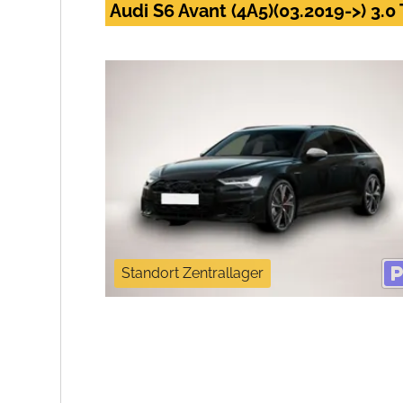
Audi S6 Avant (4A5)(03.2019->) 3.0
Standort Zentrallager