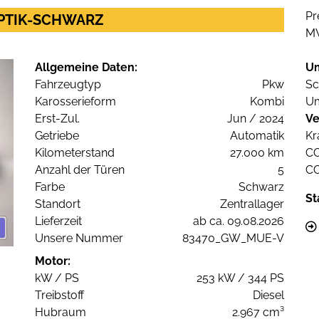
Pr
OPTIK-SCHWARZ
M
Allgemeine Daten:
U
Fahrzeugtyp
Pkw
Sc
Karosserieform
Kombi
Um
Erst-Zul.
Jun / 2024
Ve
Getriebe
Automatik
Kr
Kilometerstand
27.000 km
C
Anzahl der Türen
5
C
Farbe
Schwarz
St
Standort
Zentrallager
Lieferzeit
ab ca. 09.08.2026
Unsere Nummer
83470_GW_MUE-V
Motor:
kW / PS
253 kW / 344 PS
Treibstoff
Diesel
Hubraum
2.967 cm³