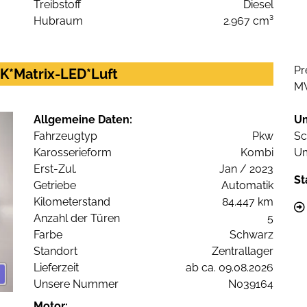
Treibstoff
Diesel
Hubraum
2.967 cm³
Pr
AHK*Matrix-LED*Luft
M
Allgemeine Daten:
U
Fahrzeugtyp
Pkw
Sc
Karosserieform
Kombi
Um
Erst-Zul.
Jan / 2023
St
Getriebe
Automatik
Kilometerstand
84.447 km
Anzahl der Türen
5
Farbe
Schwarz
Standort
Zentrallager
Lieferzeit
ab ca. 09.08.2026
Unsere Nummer
N039164
Motor: