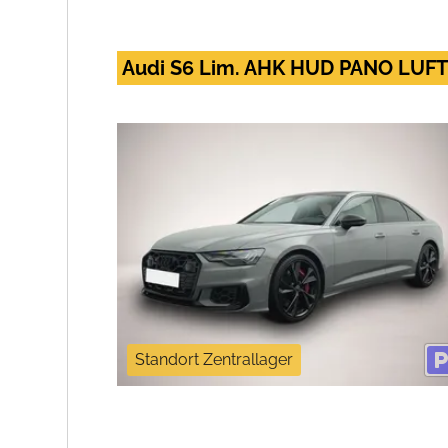
Audi S6 Lim. AHK HUD PANO LUF
Standort Zentrallager