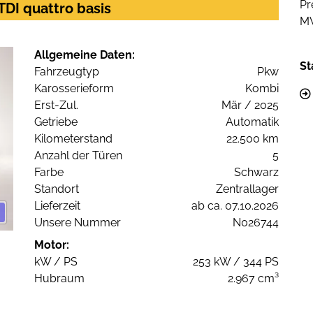
Pr
 TDI quattro basis
M
Allgemeine Daten:
St
Fahrzeugtyp
Pkw
Karosserieform
Kombi
Erst-Zul.
Mär / 2025
Getriebe
Automatik
Kilometerstand
22.500 km
Anzahl der Türen
5
Farbe
Schwarz
Standort
Zentrallager
Lieferzeit
ab ca. 07.10.2026
Unsere Nummer
N026744
Motor:
kW / PS
253 kW / 344 PS
Hubraum
2.967 cm³