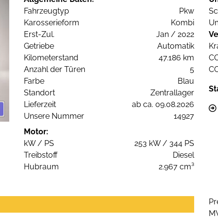
Fahrzeugtyp
Pkw
Sc
Karosserieform
Kombi
Um
Erst-Zul.
Jan / 2022
Ve
Getriebe
Automatik
Kr
Kilometerstand
47.186 km
C
Anzahl der Türen
5
C
Farbe
Blau
St
Standort
Zentrallager
Lieferzeit
ab ca. 09.08.2026
Unsere Nummer
14927
Motor:
kW / PS
253 kW / 344 PS
Treibstoff
Diesel
Hubraum
2.967 cm³
Pr
M