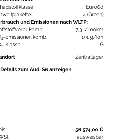
hadstoffklasse
Euro6d
weltplakette
4 (Green)
rbrauch und Emissionen nach WLTP:
aftstoffverbr. komb.
7,3 l/100km
O
-Emissionen komb.
191 g/km
2
O
-Klasse
G
2
andort
Zentrallager
Details zum Audi S6 anzeigen
eis:
56.574,00 €
WSt:
ausweisbar