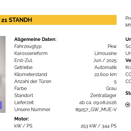
Pr
T 21 STANDH
M
Allgemeine Daten:
U
Fahrzeugtyp
Pkw
Sc
Karosserieform
Limousine
Um
Erst-Zul.
Jun / 2025
Ve
Getriebe
Automatik
Kr
Kilometerstand
22.600 km
C
Anzahl der Türen
5
C
Farbe
Grau
St
Standort
Zentrallager
Lieferzeit
ab ca. 09.08.2026
Unsere Nummer
89257_GW_MUE-V
Motor:
kW / PS
253 kW / 344 PS