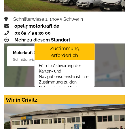
Schnitterwiese 1, 19055 Schwerin
opel@motorkraft.de
03 85 / 59 30 00
Mehr zu diesem Standort
Zustimmung
Motorkraft GmbH
erforderlich
Schnitterwiese 1, 19055 Schwerin
Für die Aktivierung der
Karten- und
Navigationsdienste ist Ihre
Zustimmung zu den
Datenschutzrichtlinien
vom Drittanbieter Google
LLC
erforderlich.
Wir in Crivitz
Zustimmen und
aktivieren