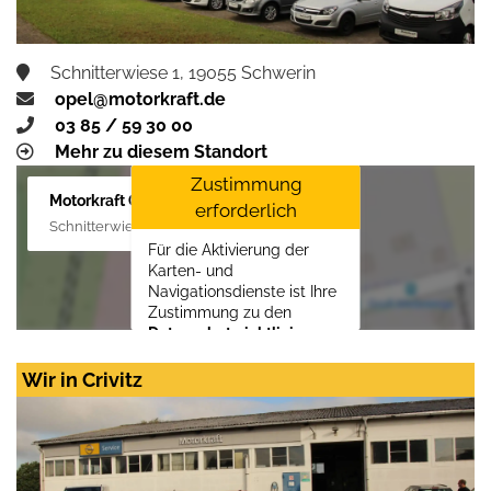
Schnitterwiese 1, 19055 Schwerin
opel@motorkraft.de
03 85 / 59 30 00
Mehr zu diesem Standort
Zustimmung
Motorkraft GmbH
erforderlich
Schnitterwiese 1, 19055 Schwerin
Für die Aktivierung der
Karten- und
Navigationsdienste ist Ihre
Zustimmung zu den
Datenschutzrichtlinien
vom Drittanbieter Google
LLC
erforderlich.
Wir in Crivitz
Zustimmen und
aktivieren