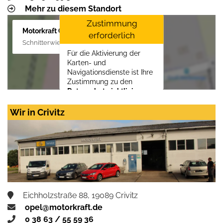
Mehr zu diesem Standort
Zustimmung
Motorkraft GmbH
erforderlich
Schnitterwiese 1, 19055 Schwerin
Für die Aktivierung der
Karten- und
Navigationsdienste ist Ihre
Zustimmung zu den
Datenschutzrichtlinien
vom Drittanbieter Google
LLC
erforderlich.
Wir in Crivitz
Zustimmen und
aktivieren
Eichholzstraße 88, 19089 Crivitz
opel@motorkraft.de
0 38 63 / 55 59 36