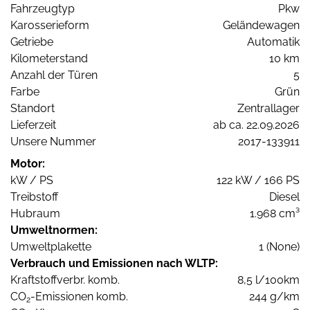
Fahrzeugtyp
Pkw
Karosserieform
Geländewagen
Getriebe
Automatik
Kilometerstand
10 km
Anzahl der Türen
5
Farbe
Grün
Standort
Zentrallager
Lieferzeit
ab ca. 22.09.2026
Unsere Nummer
2017-133911
Motor:
kW / PS
122 kW / 166 PS
Treibstoff
Diesel
Hubraum
1.968 cm³
Umweltnormen:
Umweltplakette
1 (None)
Verbrauch und Emissionen nach WLTP:
Kraftstoffverbr. komb.
8,5 l/100km
CO
-Emissionen komb.
244 g/km
2