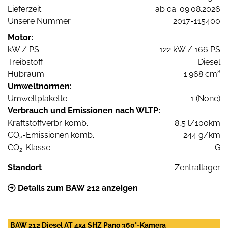
Lieferzeit
ab ca. 09.08.2026
Unsere Nummer
2017-115400
Motor:
kW / PS
122 kW / 166 PS
Treibstoff
Diesel
Hubraum
1.968 cm³
Umweltnormen:
Umweltplakette
1 (None)
Verbrauch und Emissionen nach WLTP:
Kraftstoffverbr. komb.
8,5 l/100km
CO
-Emissionen komb.
244 g/km
2
CO
-Klasse
G
2
Standort
Zentrallager
Details zum BAW 212 anzeigen
BAW 212 Diesel AT 4x4 SHZ Pano 360°-Kamera