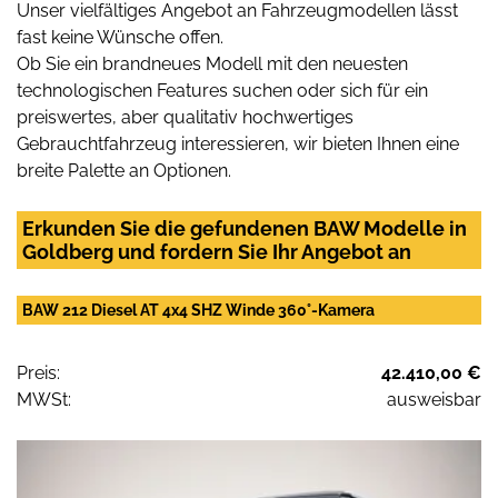
Unser vielfältiges Angebot an Fahrzeugmodellen lässt
fast keine Wünsche offen.
Ob Sie ein brandneues Modell mit den neuesten
technologischen Features suchen oder sich für ein
preiswertes, aber qualitativ hochwertiges
Gebrauchtfahrzeug interessieren, wir bieten Ihnen eine
breite Palette an Optionen.
Erkunden Sie die gefundenen BAW Modelle in
Goldberg und fordern Sie Ihr Angebot an
BAW 212 Diesel AT 4x4 SHZ Winde 360°-Kamera
Preis:
42.410,00 €
MWSt:
ausweisbar