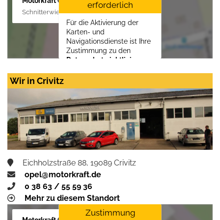
Motorkraft GmbH
erforderlich
Schnitterwiese 1, 19055 Schwerin
Für die Aktivierung der
Karten- und
Navigationsdienste ist Ihre
Zustimmung zu den
Datenschutzrichtlinien
vom Drittanbieter Google
LLC
erforderlich.
Wir in Crivitz
Zustimmen und
aktivieren
Eichholzstraße 88, 19089 Crivitz
opel@motorkraft.de
0 38 63 / 55 59 36
Mehr zu diesem Standort
Zustimmung
Motorkraft GmbH