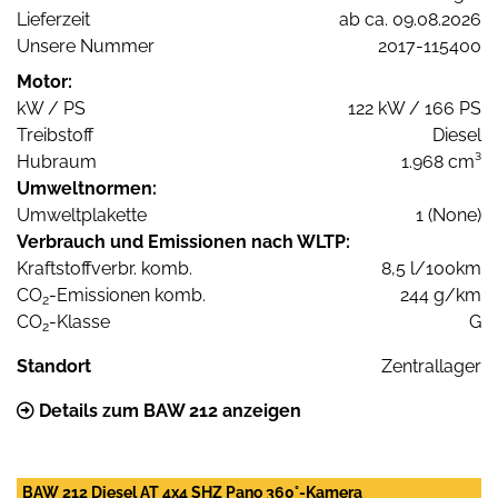
Lieferzeit
ab ca. 09.08.2026
Unsere Nummer
2017-115400
Motor:
kW / PS
122 kW / 166 PS
Treibstoff
Diesel
Hubraum
1.968 cm³
Umweltnormen:
Umweltplakette
1 (None)
Verbrauch und Emissionen nach WLTP:
Kraftstoffverbr. komb.
8,5 l/100km
CO
-Emissionen komb.
244 g/km
2
CO
-Klasse
G
2
Standort
Zentrallager
Details zum BAW 212 anzeigen
BAW 212 Diesel AT 4x4 SHZ Pano 360°-Kamera