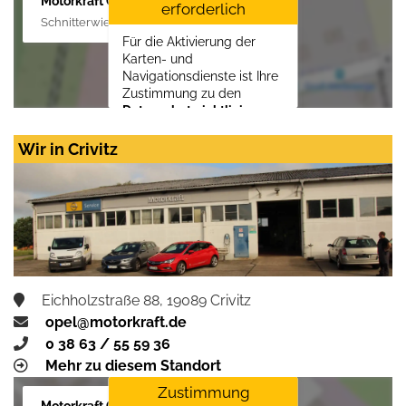
Motorkraft GmbH
erforderlich
Schnitterwiese 1, 19055 Schwerin
Für die Aktivierung der
Karten- und
Navigationsdienste ist Ihre
Zustimmung zu den
Datenschutzrichtlinien
vom Drittanbieter Google
LLC
erforderlich.
Wir in Crivitz
Zustimmen und
aktivieren
Eichholzstraße 88, 19089 Crivitz
opel@motorkraft.de
0 38 63 / 55 59 36
Mehr zu diesem Standort
Zustimmung
Motorkraft GmbH