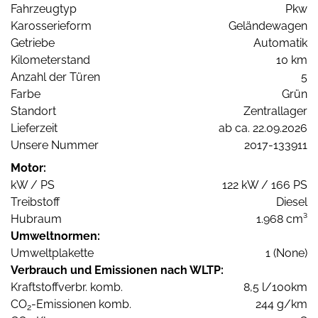
Fahrzeugtyp
Pkw
Karosserieform
Geländewagen
Getriebe
Automatik
Kilometerstand
10 km
Anzahl der Türen
5
Farbe
Grün
Standort
Zentrallager
Lieferzeit
ab ca. 22.09.2026
Unsere Nummer
2017-133911
Motor:
kW / PS
122 kW / 166 PS
Treibstoff
Diesel
Hubraum
1.968 cm³
Umweltnormen:
Umweltplakette
1 (None)
Verbrauch und Emissionen nach WLTP:
Kraftstoffverbr. komb.
8,5 l/100km
CO
-Emissionen komb.
244 g/km
2