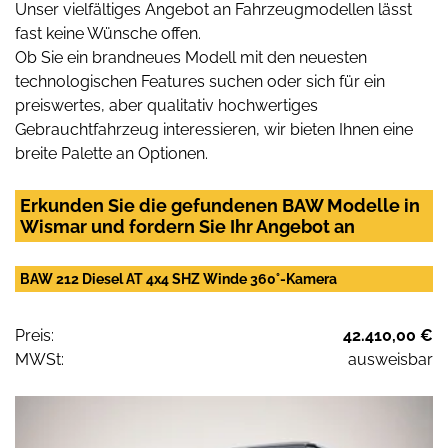
Unser vielfältiges Angebot an Fahrzeugmodellen lässt
fast keine Wünsche offen.
Ob Sie ein brandneues Modell mit den neuesten
technologischen Features suchen oder sich für ein
preiswertes, aber qualitativ hochwertiges
Gebrauchtfahrzeug interessieren, wir bieten Ihnen eine
breite Palette an Optionen.
Erkunden Sie die gefundenen BAW Modelle in
Wismar und fordern Sie Ihr Angebot an
BAW 212 Diesel AT 4x4 SHZ Winde 360°-Kamera
Preis:
42.410,00 €
MWSt:
ausweisbar