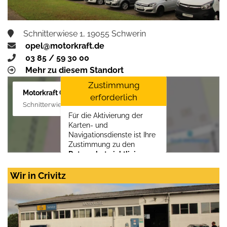
Schnitterwiese 1, 19055 Schwerin
opel@motorkraft.de
03 85 / 59 30 00
Mehr zu diesem Standort
Zustimmung
Motorkraft GmbH
erforderlich
Schnitterwiese 1, 19055 Schwerin
Für die Aktivierung der
Karten- und
Navigationsdienste ist Ihre
Zustimmung zu den
Datenschutzrichtlinien
vom Drittanbieter Google
LLC
erforderlich.
Wir in Crivitz
Zustimmen und
aktivieren