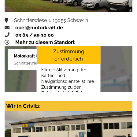
Schnitterwiese 1, 19055 Schwerin
opel@motorkraft.de
03 85 / 59 30 00
Mehr zu diesem Standort
Zustimmung
Motorkraft GmbH
erforderlich
Schnitterwiese 1, 19055 Schwerin
Für die Aktivierung der
Karten- und
Navigationsdienste ist Ihre
Zustimmung zu den
Datenschutzrichtlinien
vom Drittanbieter Google
LLC
erforderlich.
Wir in Crivitz
Zustimmen und
aktivieren