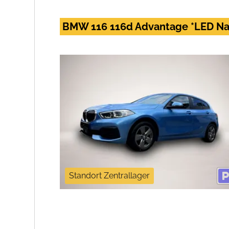
BMW 116 116d Advantage *LED Na
Standort Zentrallager