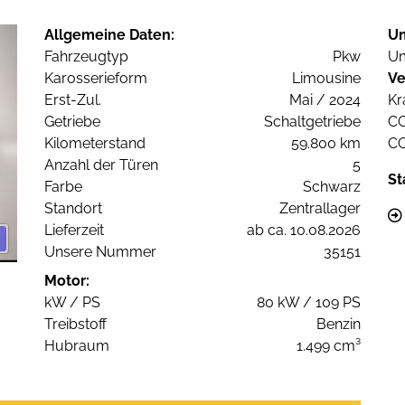
Allgemeine Daten:
U
Fahrzeugtyp
Pkw
Um
Karosserieform
Limousine
Ve
Erst-Zul.
Mai / 2024
Kr
Getriebe
Schaltgetriebe
C
Kilometerstand
59.800 km
C
Anzahl der Türen
5
St
Farbe
Schwarz
Standort
Zentrallager
Lieferzeit
ab ca. 10.08.2026
Unsere Nummer
35151
Motor:
kW / PS
80 kW / 109 PS
Treibstoff
Benzin
Hubraum
1.499 cm³