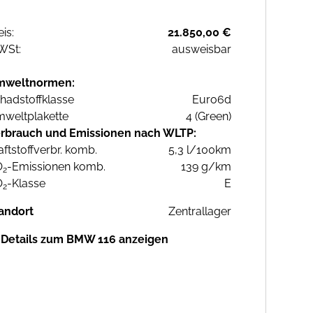
eis:
21.850,00 €
WSt:
ausweisbar
mweltnormen:
hadstoffklasse
Euro6d
weltplakette
4 (Green)
rbrauch und Emissionen nach WLTP:
aftstoffverbr. komb.
5,3 l/100km
O
-Emissionen komb.
139 g/km
2
O
-Klasse
E
2
andort
Zentrallager
Details zum BMW 116 anzeigen