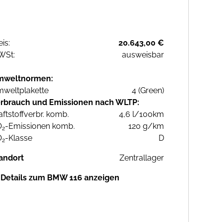
eis:
20.643,00 €
WSt:
ausweisbar
mweltnormen:
weltplakette
4 (Green)
rbrauch und Emissionen nach WLTP:
aftstoffverbr. komb.
4,6 l/100km
O
-Emissionen komb.
120 g/km
2
O
-Klasse
D
2
andort
Zentrallager
Details zum BMW 116 anzeigen