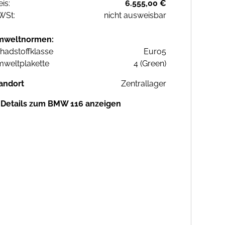
eis:
6.555,00 €
WSt:
nicht ausweisbar
mweltnormen:
hadstoffklasse
Euro5
weltplakette
4 (Green)
andort
Zentrallager
Details zum BMW 116 anzeigen