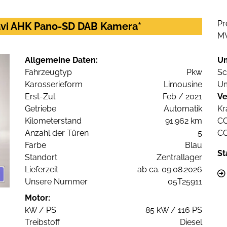
Pr
vi AHK Pano-SD DAB Kamera*
M
Allgemeine Daten:
U
Fahrzeugtyp
Pkw
Sc
Karosserieform
Limousine
Um
Erst-Zul.
Feb / 2021
Ve
Getriebe
Automatik
Kr
Kilometerstand
91.962 km
C
Anzahl der Türen
5
C
Farbe
Blau
St
Standort
Zentrallager
Lieferzeit
ab ca. 09.08.2026
Unsere Nummer
05T25911
Motor:
kW / PS
85 kW / 116 PS
Treibstoff
Diesel