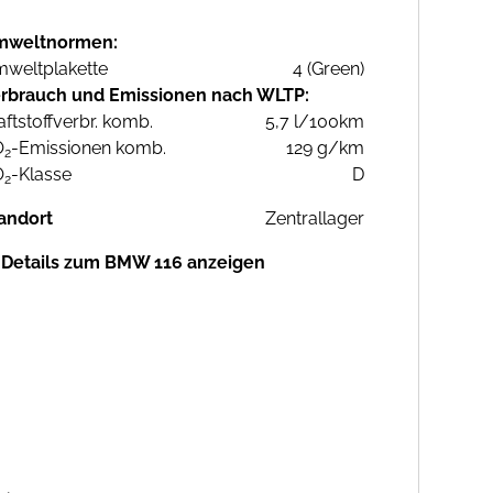
mweltnormen:
weltplakette
4 (Green)
rbrauch und Emissionen nach WLTP:
aftstoffverbr. komb.
5,7 l/100km
O
-Emissionen komb.
129 g/km
2
O
-Klasse
D
2
andort
Zentrallager
Details zum BMW 116 anzeigen