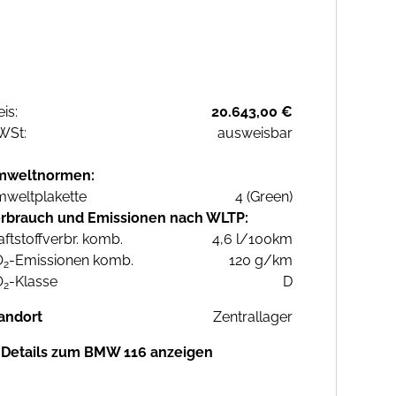
eis:
20.643,00 €
WSt:
ausweisbar
mweltnormen:
weltplakette
4 (Green)
rbrauch und Emissionen nach WLTP:
aftstoffverbr. komb.
4,6 l/100km
O
-Emissionen komb.
120 g/km
2
O
-Klasse
D
2
andort
Zentrallager
Details zum BMW 116 anzeigen