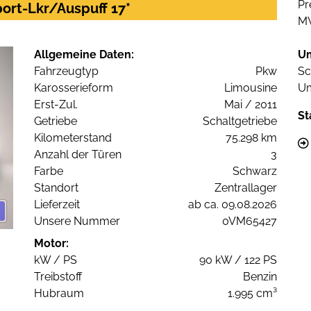
Pr
ort-Lkr/Auspuff 17*
M
Allgemeine Daten:
U
Fahrzeugtyp
Pkw
Sc
Karosserieform
Limousine
Um
Erst-Zul.
Mai / 2011
St
Getriebe
Schaltgetriebe
Kilometerstand
75.298 km
Anzahl der Türen
3
Farbe
Schwarz
Standort
Zentrallager
Lieferzeit
ab ca. 09.08.2026
Unsere Nummer
0VM65427
Motor:
kW / PS
90 kW / 122 PS
Treibstoff
Benzin
Hubraum
1.995 cm³