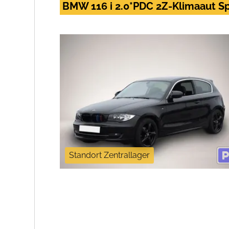
BMW 116 i 2.0*PDC 2Z-Klimaaut Sp
Standort Zentrallager