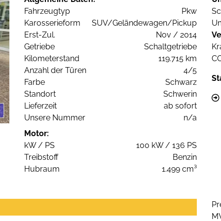
Fahrzeugtyp
Pkw
Sc
Karosserieform
SUV/Geländewagen/Pickup
Um
Erst-Zul.
Nov / 2014
Ve
Getriebe
Schaltgetriebe
Kr
Kilometerstand
119.715 km
C
Anzahl der Türen
4/5
St
Farbe
Schwarz
Standort
Schwerin
Lieferzeit
ab sofort
Unsere Nummer
n/a
Motor:
kW / PS
100 kW / 136 PS
Treibstoff
Benzin
Hubraum
1.499 cm³
Pr
M