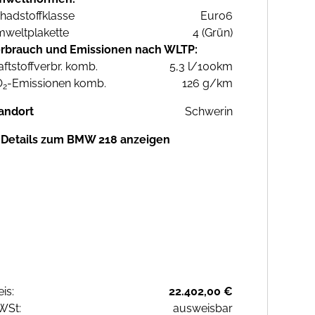
hadstoffklasse
Euro6
weltplakette
4 (Grün)
rbrauch und Emissionen nach WLTP:
aftstoffverbr. komb.
5,3 l/100km
O
-Emissionen komb.
126 g/km
2
andort
Schwerin
Details zum BMW 218 anzeigen
eis:
22.402,00 €
WSt:
ausweisbar