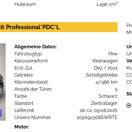
Hubraum
1.496 cm³
Pr
t Professional*PDC*L
M
Allgemeine Daten:
U
Fahrzeugtyp
Pkw
Um
Karosserieform
Kleinwagen
Ve
Erst-Zul.
Dez / 2022
Kr
Getriebe
Schaltgetriebe
C
Kilometerstand
47.986 km
C
Anzahl der Türen
5
St
Farbe
Schwarz
Standort
Zentrallager
Lieferzeit
ab ca. 09.08.2026
Unsere Nummer
205692368SWRTE
Motor: