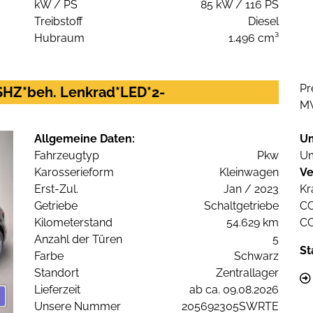
kW / PS
85 kW / 116 PS
Treibstoff
Diesel
Hubraum
1.496 cm³
Pr
HZ*beh. Lenkrad*LED*2-
M
Allgemeine Daten:
U
Fahrzeugtyp
Pkw
Um
Karosserieform
Kleinwagen
Ve
Erst-Zul.
Jan / 2023
Kr
Getriebe
Schaltgetriebe
C
Kilometerstand
54.629 km
C
Anzahl der Türen
5
St
Farbe
Schwarz
Standort
Zentrallager
Lieferzeit
ab ca. 09.08.2026
Unsere Nummer
205692305SWRTE