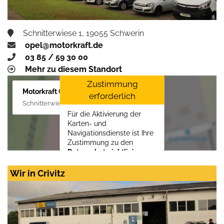
Schnitterwiese 1, 19055 Schwerin
opel@motorkraft.de
03 85 / 59 30 00
Mehr zu diesem Standort
Zustimmung
Motorkraft GmbH
erforderlich
Schnitterwiese 1, 19055 Schwerin
Für die Aktivierung der
Karten- und
Navigationsdienste ist Ihre
Zustimmung zu den
Datenschutzrichtlinien
vom Drittanbieter Google
LLC
erforderlich.
Wir in Crivitz
Zustimmen und
aktivieren