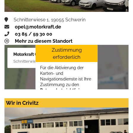
Schnitterwiese 1, 19055 Schwerin
opel@motorkraft.de
03 85 / 59 30 00
Mehr zu diesem Standort
Zustimmung
Motorkraft GmbH
erforderlich
Schnitterwiese 1, 19055 Schwerin
Für die Aktivierung der
Karten- und
Navigationsdienste ist Ihre
Zustimmung zu den
Datenschutzrichtlinien
vom Drittanbieter Google
LLC
erforderlich.
Wir in Crivitz
Zustimmen und
aktivieren