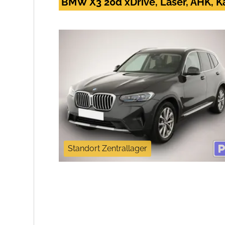
BMW X3 20d xDrive, Laser, AHK, K
Standort Zentrallager