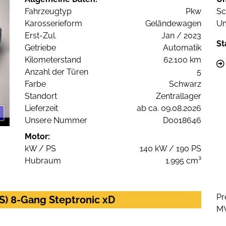
Fahrzeugtyp
Pkw
Sc
Karosserieform
Geländewagen
Um
Erst-Zul.
Jan / 2023
St
Getriebe
Automatik
Kilometerstand
62.100 km
Anzahl der Türen
5
Farbe
Schwarz
Standort
Zentrallager
Lieferzeit
ab ca. 09.08.2026
Unsere Nummer
D0018646
Motor:
kW / PS
140 kW / 190 PS
Hubraum
1.995 cm³
Pr
) 8-Gang Steptronic xD
M