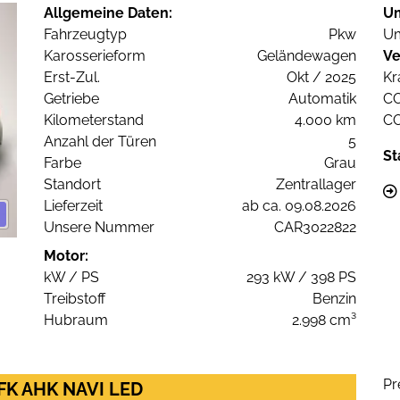
Allgemeine Daten:
U
Fahrzeugtyp
Pkw
Um
Karosserieform
Geländewagen
Ve
Erst-Zul.
Okt / 2025
Kr
Getriebe
Automatik
C
Kilometerstand
4.000 km
C
Anzahl der Türen
5
St
Farbe
Grau
Standort
Zentrallager
Lieferzeit
ab ca. 09.08.2026
Unsere Nummer
CAR3022822
Motor:
kW / PS
293 kW / 398 PS
Treibstoff
Benzin
Hubraum
2.998 cm³
Pr
RFK AHK NAVI LED