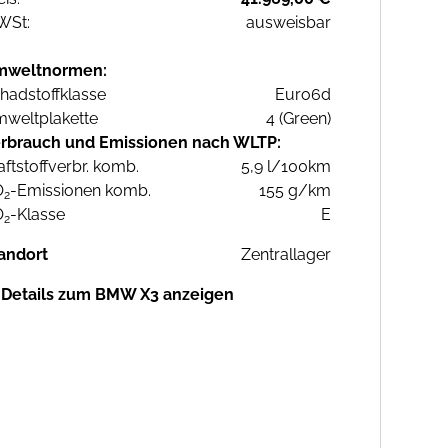
WSt:
ausweisbar
mweltnormen:
hadstoffklasse
Euro6d
weltplakette
4 (Green)
rbrauch und Emissionen nach WLTP:
aftstoffverbr. komb.
5,9 l/100km
O
-Emissionen komb.
155 g/km
2
O
-Klasse
E
2
andort
Zentrallager
Details zum BMW X3 anzeigen