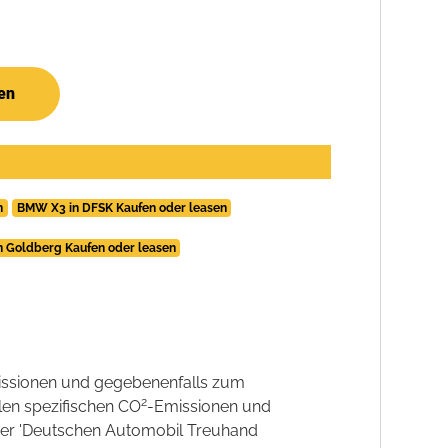
en
n
BMW X3 in DFSK Kaufen oder leasen
 Goldberg Kaufen oder leasen
ssionen und gegebenenfalls zum
2
llen spezifischen CO
-Emissionen und
 der 'Deutschen Automobil Treuhand