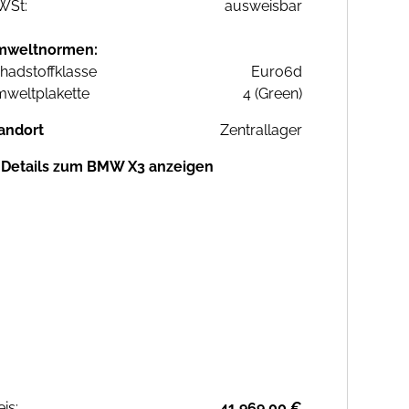
WSt:
ausweisbar
mweltnormen:
hadstoffklasse
Euro6d
weltplakette
4 (Green)
andort
Zentrallager
Details zum BMW X3 anzeigen
eis:
41.969,00 €