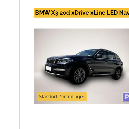
BMW X3 20d xDrive xLine LED Nav
Standort Zentrallager