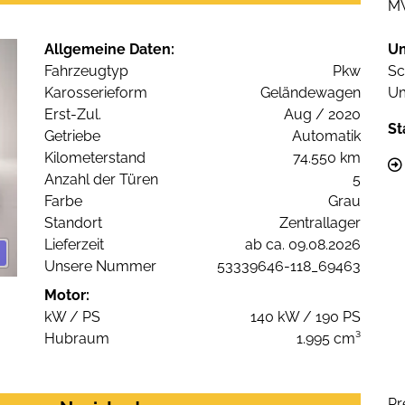
M
Allgemeine Daten:
U
Fahrzeugtyp
Pkw
Sc
Karosserieform
Geländewagen
Um
Erst-Zul.
Aug / 2020
St
Getriebe
Automatik
Kilometerstand
74.550 km
Anzahl der Türen
5
Farbe
Grau
Standort
Zentrallager
Lieferzeit
ab ca. 09.08.2026
Unsere Nummer
53339646-118_69463
Motor:
kW / PS
140 kW / 190 PS
Hubraum
1.995 cm³
Pr