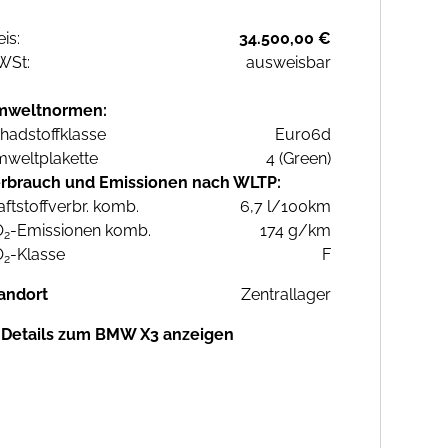
eis:
34.500,00 €
WSt:
ausweisbar
mweltnormen:
hadstoffklasse
Euro6d
weltplakette
4 (Green)
rbrauch und Emissionen nach WLTP:
aftstoffverbr. komb.
6,7 l/100km
O
-Emissionen komb.
174 g/km
2
O
-Klasse
F
2
andort
Zentrallager
Details zum BMW X3 anzeigen