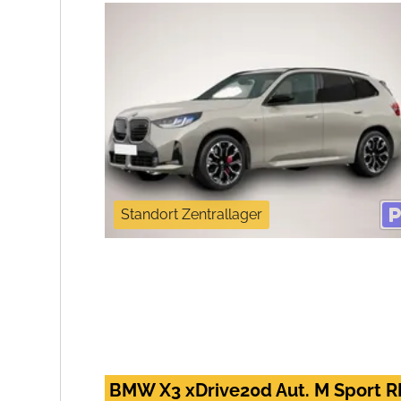
Standort Zentrallager
BMW X3 xDrive20d Aut. M Sport 