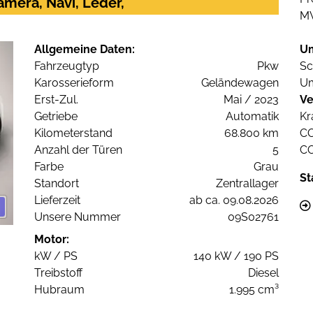
amera, Navi, Leder,
M
Allgemeine Daten:
U
Fahrzeugtyp
Pkw
Sc
Karosserieform
Geländewagen
Um
Erst-Zul.
Mai / 2023
Ve
Getriebe
Automatik
Kr
Kilometerstand
68.800 km
C
Anzahl der Türen
5
C
Farbe
Grau
St
Standort
Zentrallager
Lieferzeit
ab ca. 09.08.2026
Unsere Nummer
09S02761
Motor:
kW / PS
140 kW / 190 PS
Treibstoff
Diesel
Hubraum
1.995 cm³