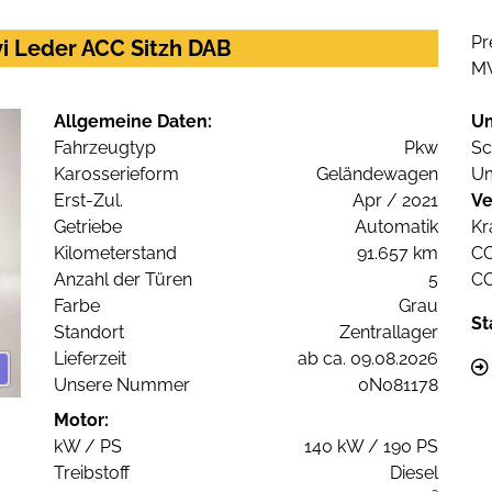
Pr
i Leder ACC Sitzh DAB
M
Allgemeine Daten:
U
Fahrzeugtyp
Pkw
Sc
Karosserieform
Geländewagen
Um
Erst-Zul.
Apr / 2021
Ve
Getriebe
Automatik
Kr
Kilometerstand
91.657 km
C
Anzahl der Türen
5
C
Farbe
Grau
St
Standort
Zentrallager
Lieferzeit
ab ca. 09.08.2026
Unsere Nummer
0N081178
Motor:
kW / PS
140 kW / 190 PS
Treibstoff
Diesel