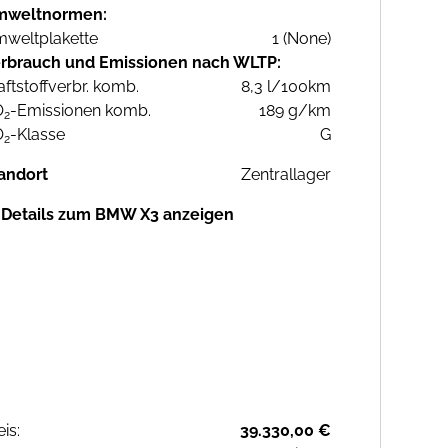
mweltnormen:
weltplakette
1 (None)
rbrauch und Emissionen nach WLTP:
aftstoffverbr. komb.
8,3 l/100km
O
-Emissionen komb.
189 g/km
2
O
-Klasse
G
2
andort
Zentrallager
Details zum BMW X3 anzeigen
eis:
39.330,00 €