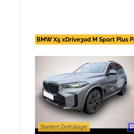
BMW X5 xDrive30d M Sport Plus P
Standort Zentrallager