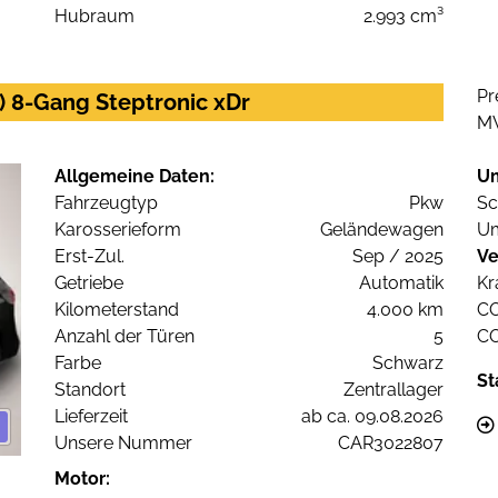
Hubraum
2.993 cm³
Pr
 8-Gang Steptronic xDr
M
Allgemeine Daten:
U
Fahrzeugtyp
Pkw
Sc
Karosserieform
Geländewagen
Um
Erst-Zul.
Sep / 2025
Ve
Getriebe
Automatik
Kr
Kilometerstand
4.000 km
C
Anzahl der Türen
5
C
Farbe
Schwarz
St
Standort
Zentrallager
Lieferzeit
ab ca. 09.08.2026
Unsere Nummer
CAR3022807
Motor: