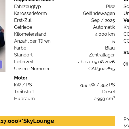
Fahrzeugtyp
Pkw
Sc
Karosserieform
Geländewagen
Um
Erst-Zul.
Sep / 2025
Ve
Getriebe
Automatik
Kr
Kilometerstand
4.000 km
C
Anzahl der Türen
5
C
Farbe
Blau
St
Standort
Zentrallager
Lieferzeit
ab ca. 09.08.2026
Unsere Nummer
CAR3022815
Motor:
kW / PS
259 kW / 352 PS
Treibstoff
Diesel
Hubraum
2.993 cm³
Pr
117.000¤*SkyLounge
M