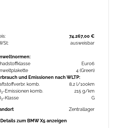
eis:
74.267,00 €
WSt:
ausweisbar
mweltnormen:
hadstoffklasse
Euro6
weltplakette
4 (Green)
rbrauch und Emissionen nach WLTP:
aftstoffverbr. komb.
8,2 l/100km
O
-Emissionen komb.
215 g/km
2
O
-Klasse
G
2
andort
Zentrallager
Details zum BMW X5 anzeigen