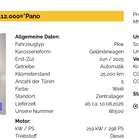
Pr
112.000¤*Pano
M
Allgemeine Daten:
U
Fahrzeugtyp
Pkw
Sc
Karosserieform
Geländewagen
Um
Erst-Zul.
Jun / 2025
Ve
Getriebe
Automatik
Kr
Kilometerstand
25.200 km
C
Anzahl der Türen
5
C
Farbe
Weiß
St
Standort
Zentrallager
Lieferzeit
ab ca. 10.08.2026
Unsere Nummer
86500
Motor:
kW / PS
219 kW / 298 PS
Treibstoff
Diesel