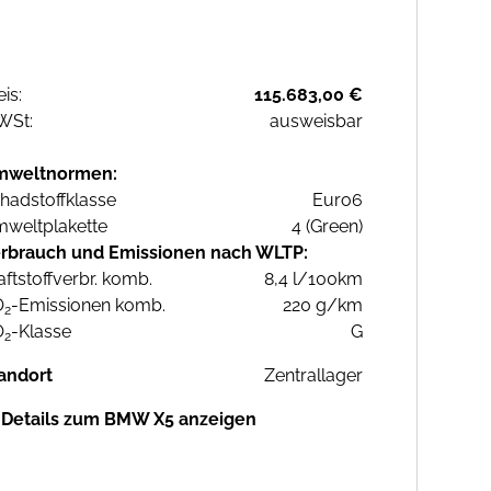
eis:
115.683,00 €
WSt:
ausweisbar
mweltnormen:
hadstoffklasse
Euro6
weltplakette
4 (Green)
rbrauch und Emissionen nach WLTP:
aftstoffverbr. komb.
8,4 l/100km
O
-Emissionen komb.
220 g/km
2
O
-Klasse
G
2
andort
Zentrallager
Details zum BMW X5 anzeigen