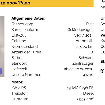
Pr
112.000¤*Pano
M
Allgemeine Daten:
U
Fahrzeugtyp
Pkw
Sc
Karosserieform
Geländewagen
Um
Erst-Zul.
Sep / 2024
Ve
Getriebe
Automatik
Kr
Kilometerstand
25.000 km
C
Anzahl der Türen
5
C
Farbe
Schwarz
St
Standort
Zentrallager
Lieferzeit
ab ca. 10.08.2026
Unsere Nummer
43230
Motor:
kW / PS
219 kW / 298 PS
Treibstoff
Diesel
Hubraum
2.993 cm³