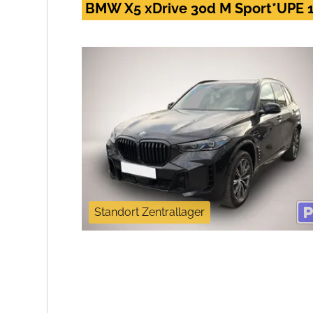
BMW X5 xDrive 30d M Sport*UPE 
Standort Zentrallager