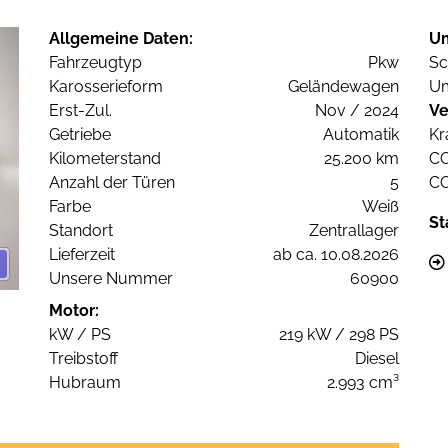
Allgemeine Daten:
U
Fahrzeugtyp
Pkw
Sc
Karosserieform
Geländewagen
Um
Erst-Zul.
Nov / 2024
Ve
Getriebe
Automatik
Kr
Kilometerstand
25.200 km
C
Anzahl der Türen
5
C
Farbe
Weiß
St
Standort
Zentrallager
Lieferzeit
ab ca. 10.08.2026
Unsere Nummer
60900
Motor:
kW / PS
219 kW / 298 PS
Treibstoff
Diesel
Hubraum
2.993 cm³