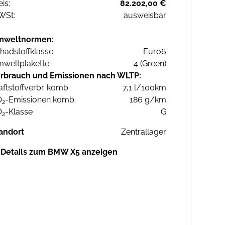
eis:
82.202,00 €
WSt:
ausweisbar
mweltnormen:
hadstoffklasse
Euro6
weltplakette
4 (Green)
rbrauch und Emissionen nach WLTP:
aftstoffverbr. komb.
7,1 l/100km
O
-Emissionen komb.
186 g/km
2
O
-Klasse
G
2
andort
Zentrallager
Details zum BMW X5 anzeigen