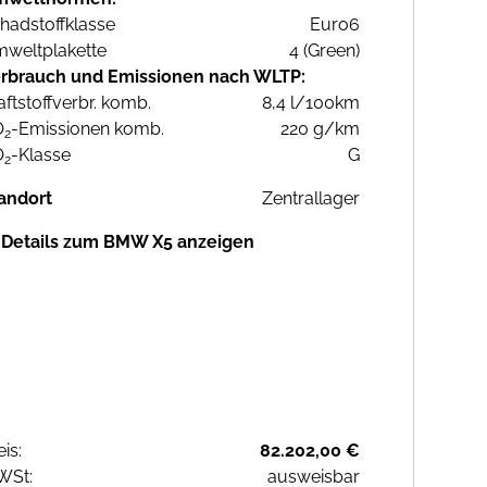
hadstoffklasse
Euro6
weltplakette
4 (Green)
rbrauch und Emissionen nach WLTP:
aftstoffverbr. komb.
8,4 l/100km
O
-Emissionen komb.
220 g/km
2
O
-Klasse
G
2
andort
Zentrallager
Details zum BMW X5 anzeigen
eis:
82.202,00 €
WSt:
ausweisbar