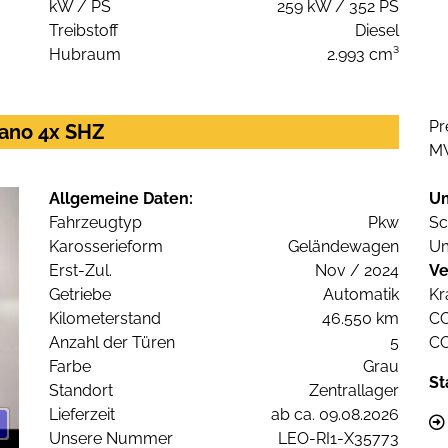
kW / PS
259 kW / 352 PS
Treibstoff
Diesel
Hubraum
2.993 cm³
Pr
ano 4x SHZ
M
Allgemeine Daten:
U
Fahrzeugtyp
Pkw
Sc
Karosserieform
Geländewagen
Um
Erst-Zul.
Nov / 2024
Ve
Getriebe
Automatik
Kr
Kilometerstand
46.550 km
C
Anzahl der Türen
5
C
Farbe
Grau
St
Standort
Zentrallager
Lieferzeit
ab ca. 09.08.2026
Unsere Nummer
LEO-RI1-X35773