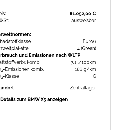
eis:
81.052,00 €
WSt:
ausweisbar
mweltnormen:
hadstoffklasse
Euro6
weltplakette
4 (Green)
rbrauch und Emissionen nach WLTP:
aftstoffverbr. komb.
7,1 l/100km
O
-Emissionen komb.
186 g/km
2
O
-Klasse
G
2
andort
Zentrallager
Details zum BMW X5 anzeigen