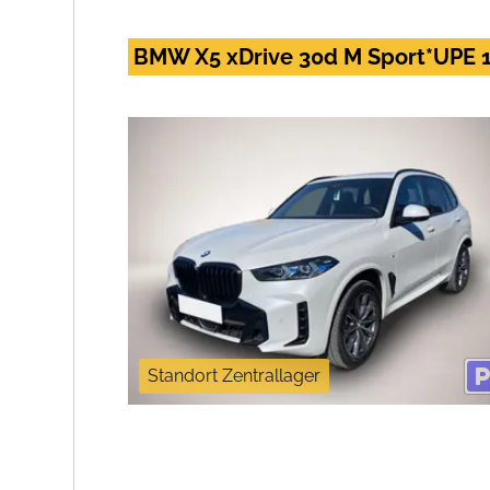
BMW X5 xDrive 30d M Sport*UPE 
Standort Zentrallager