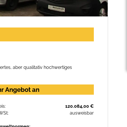
rtes, aber qualitativ hochwertiges
hr Angebot an
eis:
120.084,00 €
WSt:
ausweisbar
mweltnormen: