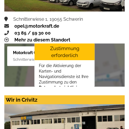
Schnitterwiese 1, 19055 Schwerin
opel@motorkraft.de
03 85 / 59 30 00
Mehr zu diesem Standort
Zustimmung
Motorkraft GmbH
erforderlich
Schnitterwiese 1, 19055 Schwerin
Für die Aktivierung der
Karten- und
Navigationsdienste ist Ihre
Zustimmung zu den
Datenschutzrichtlinien
vom Drittanbieter Google
LLC
erforderlich.
Wir in Crivitz
Zustimmen und
aktivieren