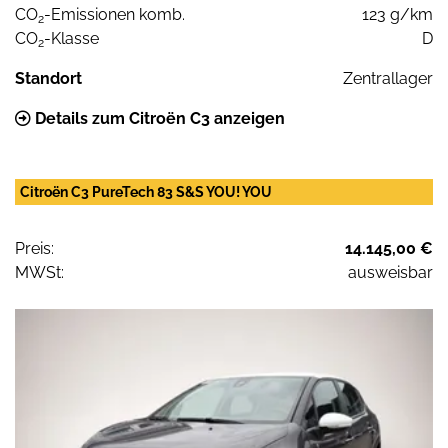
CO
-Emissionen komb.
123 g/km
2
CO
-Klasse
D
2
Standort
Zentrallager
Details zum Citroën C3 anzeigen
Citroën C3 PureTech 83 S&S YOU! YOU
Preis:
14.145,00 €
MWSt:
ausweisbar