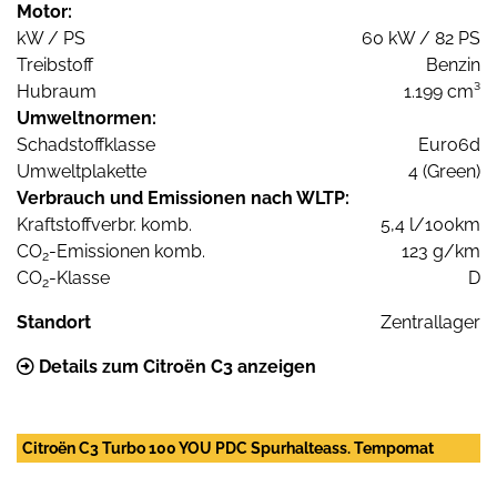
Motor:
kW / PS
60 kW / 82 PS
Treibstoff
Benzin
Hubraum
1.199 cm³
Umweltnormen:
Schadstoffklasse
Euro6d
Umweltplakette
4 (Green)
Verbrauch und Emissionen nach WLTP:
Kraftstoffverbr. komb.
5,4 l/100km
CO
-Emissionen komb.
123 g/km
2
CO
-Klasse
D
2
Standort
Zentrallager
Details zum Citroën C3 anzeigen
Citroën C3 Turbo 100 YOU PDC Spurhalteass. Tempomat