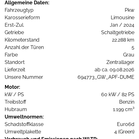
Allgemeine Daten:
Fahrzeugtyp
Pkw
Karosserieform
Limousine
Erst-Zul.
Jan / 2024
Getriebe
Schaltgetriebe
Kilometerstand
22.288 km
Anzahl der Türen
5
Farbe
Grau
Standort
Zentrallager
Lieferzeit
ab ca. 09.08.2026
Unsere Nummer
694773_GW_APF-DUME
Motor:
kW / PS
60 kW / 82 PS
Treibstoff
Benzin
Hubraum
1.199 cm³
Umweltnormen:
Schadstoffklasse
Euro6d
Umweltplakette
4 (Green)