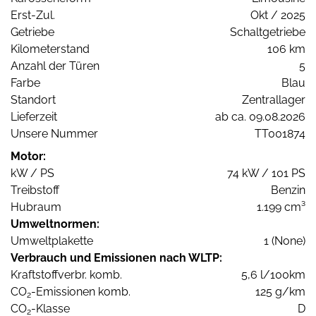
Erst-Zul.
Okt / 2025
Getriebe
Schaltgetriebe
Kilometerstand
106 km
Anzahl der Türen
5
Farbe
Blau
Standort
Zentrallager
Lieferzeit
ab ca. 09.08.2026
Unsere Nummer
TT001874
Motor:
kW / PS
74 kW / 101 PS
Treibstoff
Benzin
Hubraum
1.199 cm³
Umweltnormen:
Umweltplakette
1 (None)
Verbrauch und Emissionen nach WLTP:
Kraftstoffverbr. komb.
5,6 l/100km
CO
-Emissionen komb.
125 g/km
2
CO
-Klasse
D
2