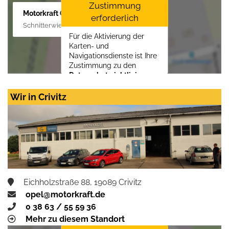
Zustimmung
Motorkraft GmbH
erforderlich
Schnitterwiese 1, 19055 Schwerin
Für die Aktivierung der
Karten- und
Navigationsdienste ist Ihre
Zustimmung zu den
Datenschutzrichtlinien
vom Drittanbieter Google
LLC
erforderlich.
Wir in Crivitz
Zustimmen und
aktivieren
Eichholzstraße 88, 19089 Crivitz
opel@motorkraft.de
0 38 63 / 55 59 36
Mehr zu diesem Standort