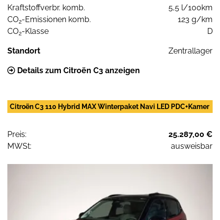
Kraftstoffverbr. komb.
5,5 l/100km
CO
-Emissionen komb.
123 g/km
2
CO
-Klasse
D
2
Standort
Zentrallager
Details zum Citroën C3 anzeigen
Citroën C3 110 Hybrid MAX Winterpaket Navi LED PDC+Kamer
Preis:
25.287,00 €
MWSt:
ausweisbar