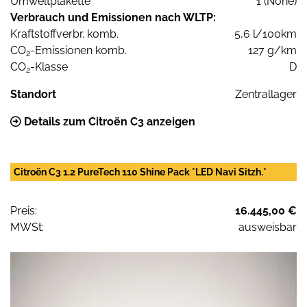
Umweltplakette
1 (None)
Verbrauch und Emissionen nach WLTP:
Kraftstoffverbr. komb.
5,6 l/100km
CO
-Emissionen komb.
127 g/km
2
CO
-Klasse
D
2
Standort
Zentrallager
Details zum Citroën C3 anzeigen
Citroën C3 1.2 PureTech 110 Shine Pack *LED Navi Sitzh.*
Preis:
16.445,00 €
MWSt:
ausweisbar