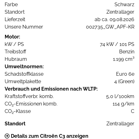
Farbe
Schwarz
Standort
Zentrallager
Lieferzeit
ab ca. 09.08.2026
Unsere Nummer
002735_GW_APF-KR
Motor:
kW / PS
74 kW / 101 PS
Treibstoff
Benzin
Hubraum
1.199 cm³
Umweltnormen:
Schadstoffklasse
Euro 6e
Umweltplakette
4 (Green)
Verbrauch und Emissionen nach WLTP:
Kraftstoffverbr. komb.
5,0 l/100km
CO
-Emissionen komb.
114 g/km
2
CO
-Klasse
C
2
Standort
Zentrallager
Details zum Citroën C3 anzeigen