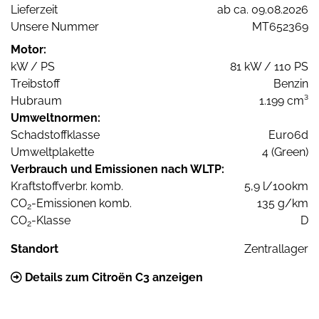
Lieferzeit
ab ca. 09.08.2026
Unsere Nummer
MT652369
Motor:
kW / PS
81 kW / 110 PS
Treibstoff
Benzin
Hubraum
1.199 cm³
Umweltnormen:
Schadstoffklasse
Euro6d
Umweltplakette
4 (Green)
Verbrauch und Emissionen nach WLTP:
Kraftstoffverbr. komb.
5,9 l/100km
CO
-Emissionen komb.
135 g/km
2
CO
-Klasse
D
2
Standort
Zentrallager
Details zum Citroën C3 anzeigen