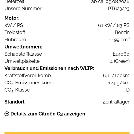
Lieferzeit
ab ca. 09.08.2026
Unsere Nummer
PT623223
Motor:
kW / PS
61 kW / 83 PS
Treibstoff
Benzin
Hubraum
1.199 cm³
Umweltnormen:
Schadstoffklasse
Euro6d
Umweltplakette
4 (Green)
Verbrauch und Emissionen nach WLTP:
Kraftstoffverbr. komb.
6,1 l/100km
CO
-Emissionen komb.
124 g/km
2
CO
-Klasse
D
2
Standort
Zentrallager
Details zum Citroën C3 anzeigen