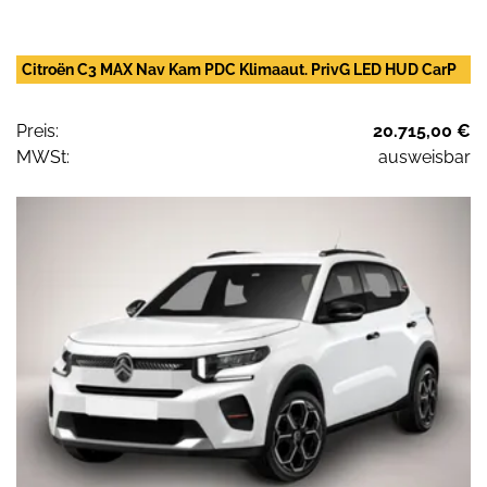
Citroën C3 MAX Nav Kam PDC Klimaaut. PrivG LED HUD CarP
Preis:
20.715,00 €
MWSt:
ausweisbar