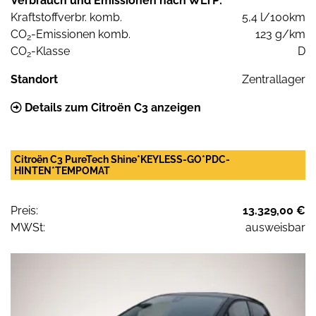
Verbrauch und Emissionen nach WLTP:
Kraftstoffverbr. komb.
5,4 l/100km
CO
-Emissionen komb.
123 g/km
2
CO
-Klasse
D
2
Standort
Zentrallager
Details zum Citroën C3 anzeigen
Citroën C3 PureTech Shine*KEYLESS-GO*PDC-
HINTEN*TEMPOMAT
Preis:
13.329,00 €
MWSt:
ausweisbar