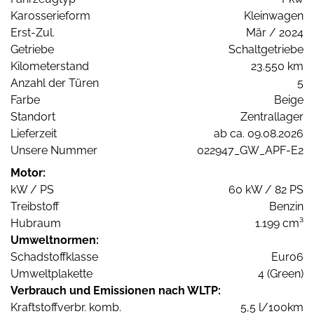
Karosserieform
Kleinwagen
Erst-Zul.
Mär / 2024
Getriebe
Schaltgetriebe
Kilometerstand
23.550 km
Anzahl der Türen
5
Farbe
Beige
Standort
Zentrallager
Lieferzeit
ab ca. 09.08.2026
Unsere Nummer
022947_GW_APF-E2
Motor:
kW / PS
60 kW / 82 PS
Treibstoff
Benzin
Hubraum
1.199 cm³
Umweltnormen:
Schadstoffklasse
Euro6
Umweltplakette
4 (Green)
Verbrauch und Emissionen nach WLTP:
Kraftstoffverbr. komb.
5,5 l/100km