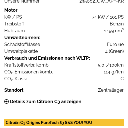
Unsere Nummer
235602_GW_APF-KR
Motor:
kW / PS
74 kW / 101 PS
Treibstoff
Benzin
Hubraum
1.199 cm³
Umweltnormen:
Schadstoffklasse
Euro 6e
Umweltplakette
4 (Green)
Verbrauch und Emissionen nach WLTP:
Kraftstoffverbr. komb.
5,0 l/100km
CO
-Emissionen komb.
114 g/km
2
CO
-Klasse
C
2
Standort
Zentrallager
Details zum Citroën C3 anzeigen
Citroën C3 Origins PureTech 83 S&S YOU! YOU