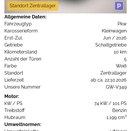
Standort Zentrallager
Allgemeine Daten:
Fahrzeugtyp
Pkw
Karosserieform
Kleinwagen
Erst-Zul.
Jun / 2026
Getriebe
Schaltgetriebe
Kilometerstand
10 km
Anzahl der Türen
5
Farbe
Weiß
Standort
Zentrallager
Lieferzeit
ab ca. 22.10.2026
Unsere Nummer
GW-V349
Motor:
kW / PS
74 kW / 101 PS
Treibstoff
Benzin
Hubraum
1.199 cm³
Umweltnormen: