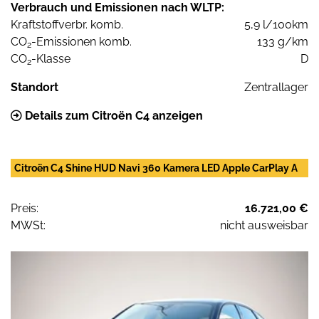
Verbrauch und Emissionen nach WLTP:
Kraftstoffverbr. komb.
5,9 l/100km
CO
-Emissionen komb.
133 g/km
2
CO
-Klasse
D
2
Standort
Zentrallager
Details zum Citroën C4 anzeigen
Citroën C4 Shine HUD Navi 360 Kamera LED Apple CarPlay A
Preis:
16.721,00 €
MWSt:
nicht ausweisbar