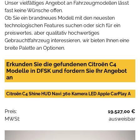
Unser vielfältiges Angebot an Fahrzeugmodellen lässt
fast keine Wünsche offen.
Ob Sie ein brandneues Modell mit den neuesten
technologischen Features suchen oder sich für ein
preiswertes, aber qualitativ hochwertiges
Gebrauchtfahrzeug interessieren, wir bieten Ihnen eine
breite Palette an Optionen.
Erkunden Sie die gefundenen Citroën C4
Modelle in DFSK und fordern Sie Ihr Angebot
an
Citroën C4 Shine HUD Navi 360 Kamera LED Apple CarPlay A
Preis:
19.527,00 €
MWSt:
ausweisbar