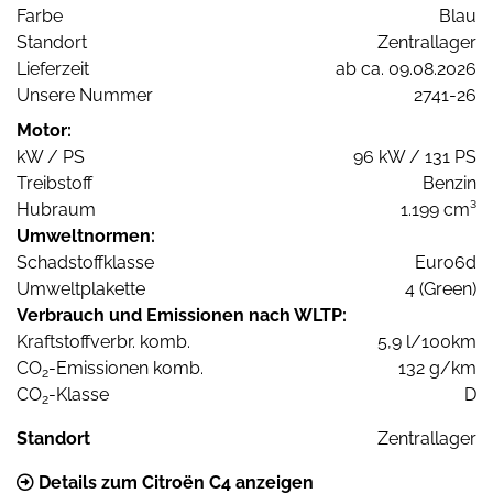
Farbe
Blau
Standort
Zentrallager
Lieferzeit
ab ca. 09.08.2026
Unsere Nummer
2741-26
Motor:
kW / PS
96 kW / 131 PS
Treibstoff
Benzin
Hubraum
1.199 cm³
Umweltnormen:
Schadstoffklasse
Euro6d
Umweltplakette
4 (Green)
Verbrauch und Emissionen nach WLTP:
Kraftstoffverbr. komb.
5,9 l/100km
CO
-Emissionen komb.
132 g/km
2
CO
-Klasse
D
2
Standort
Zentrallager
Details zum Citroën C4 anzeigen