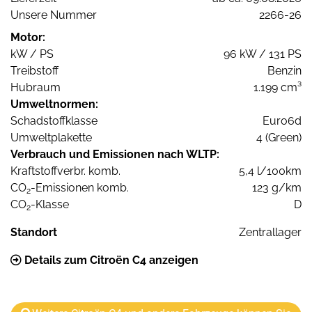
Unsere Nummer
2266-26
Motor:
kW / PS
96 kW / 131 PS
Treibstoff
Benzin
Hubraum
1.199 cm³
Umweltnormen:
Schadstoffklasse
Euro6d
Umweltplakette
4 (Green)
Verbrauch und Emissionen nach WLTP:
Kraftstoffverbr. komb.
5,4 l/100km
CO
-Emissionen komb.
123 g/km
2
CO
-Klasse
D
2
Standort
Zentrallager
Details zum Citroën C4 anzeigen