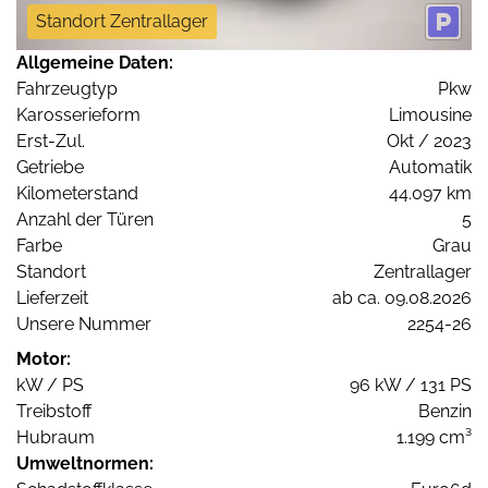
Standort Zentrallager
Allgemeine Daten:
Fahrzeugtyp
Pkw
Karosserieform
Limousine
Erst-Zul.
Okt / 2023
Getriebe
Automatik
Kilometerstand
44.097 km
Anzahl der Türen
5
Farbe
Grau
Standort
Zentrallager
Lieferzeit
ab ca. 09.08.2026
Unsere Nummer
2254-26
Motor:
kW / PS
96 kW / 131 PS
Treibstoff
Benzin
Hubraum
1.199 cm³
Umweltnormen: