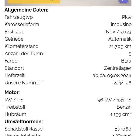
Allgemeine Daten:
Fahrzeugtyp
Pkw
Karosserieform
Limousine
Erst-Zul.
Nov / 2023
Getriebe
Automatik
Kilometerstand
21.709 km
Anzahl der Türen
5
Farbe
Blau
Standort
Zentrallager
Lieferzeit
ab ca. 09.08.2026
Unsere Nummer
2244-26
Motor:
kW / PS
96 kW / 131 PS
Treibstoff
Benzin
Hubraum
1.199 cm³
Umweltnormen:
Schadstoffklasse
Euro6d