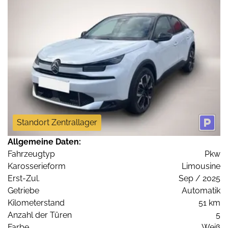
Standort Zentrallager
Allgemeine Daten:
Fahrzeugtyp
Pkw
Karosserieform
Limousine
Erst-Zul.
Sep / 2025
Getriebe
Automatik
Kilometerstand
51 km
Anzahl der Türen
5
Farbe
Weiß