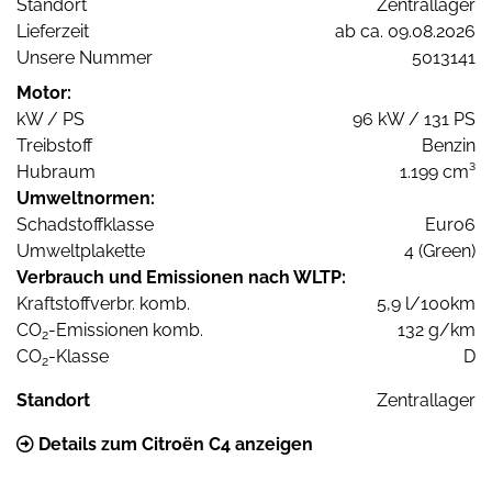
Standort
Zentrallager
Lieferzeit
ab ca. 09.08.2026
Unsere Nummer
5013141
Motor:
kW / PS
96 kW / 131 PS
Treibstoff
Benzin
Hubraum
1.199 cm³
Umweltnormen:
Schadstoffklasse
Euro6
Umweltplakette
4 (Green)
Verbrauch und Emissionen nach WLTP:
Kraftstoffverbr. komb.
5,9 l/100km
CO
-Emissionen komb.
132 g/km
2
CO
-Klasse
D
2
Standort
Zentrallager
Details zum Citroën C4 anzeigen