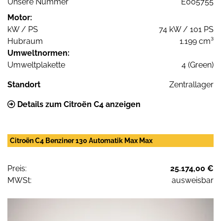
Unsere Nummer
E005755
Motor:
kW / PS
74 kW / 101 PS
Hubraum
1.199 cm³
Umweltnormen:
Umweltplakette
4 (Green)
Standort
Zentrallager
Details zum Citroën C4 anzeigen
Citroën C4 Benziner 130 Automatik Max Max
Preis:
25.174,00 €
MWSt:
ausweisbar