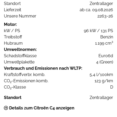
Standort
Zentrallager
Lieferzeit
ab ca. 09.08.2026
Unsere Nummer
2263-26
Motor:
kW / PS
96 kW / 131 PS
Treibstoff
Benzin
Hubraum
1.199 cm³
Umweltnormen:
Schadstoffklasse
Euro6d
Umweltplakette
4 (Green)
Verbrauch und Emissionen nach WLTP:
Kraftstoffverbr. komb.
5,4 l/100km
CO
-Emissionen komb.
123 g/km
2
CO
-Klasse
D
2
Standort
Zentrallager
Details zum Citroën C4 anzeigen