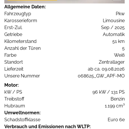
Allgemeine Daten:
Fahrzeugtyp
Pkw
Karosserieform
Limousine
Erst-Zul.
Sep / 2025
Getriebe
Automatik
Kilometerstand
51 km
Anzahl der Türen
5
Farbe
Weiß
Standort
Zentrallager
Lieferzeit
ab ca. 09.08.2026
Unsere Nummer
068625_GW_APF-MO
Motor:
kW / PS
96 kW / 131 PS
Treibstoff
Benzin
Hubraum
1.199 cm³
Umweltnormen:
Schadstoffklasse
Euro 6e
Verbrauch und Emissionen nach WLTP: