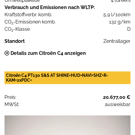
Umweltplakette
4 (Green)
Verbrauch und Emissionen nach WLTP:
Kraftstoffverbr. komb.
5,9 l/100km
CO
-Emissionen komb.
132 g/km
2
CO
-Klasse
D
2
Standort
Zentrallager
Details zum Citroën C4 anzeigen
Citroën C4 PT130 S&S AT SHINE+HUD+NAVI+SHZ+R-
KAM+2xPDC+
Preis:
20.677,00 €
MWSt:
ausweisbar