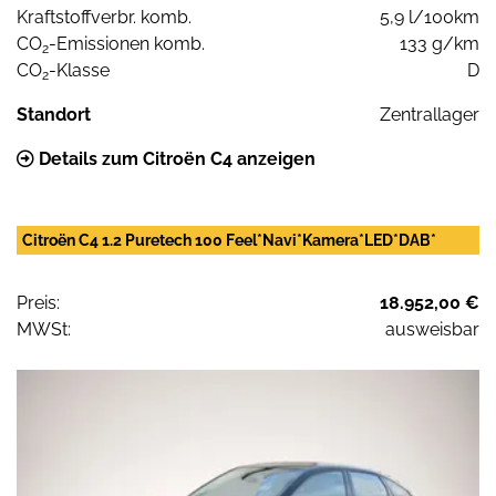
Kraftstoffverbr. komb.
5,9 l/100km
CO
-Emissionen komb.
133 g/km
2
CO
-Klasse
D
2
Standort
Zentrallager
Details zum Citroën C4 anzeigen
Citroën C4 1.2 Puretech 100 Feel*Navi*Kamera*LED*DAB*
Preis:
18.952,00 €
MWSt:
ausweisbar