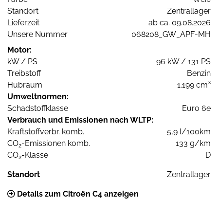
Standort
Zentrallager
Lieferzeit
ab ca. 09.08.2026
Unsere Nummer
068208_GW_APF-MH
Motor:
kW / PS
96 kW / 131 PS
Treibstoff
Benzin
Hubraum
1.199 cm³
Umweltnormen:
Schadstoffklasse
Euro 6e
Verbrauch und Emissionen nach WLTP:
Kraftstoffverbr. komb.
5,9 l/100km
CO
-Emissionen komb.
133 g/km
2
CO
-Klasse
D
2
Standort
Zentrallager
Details zum Citroën C4 anzeigen