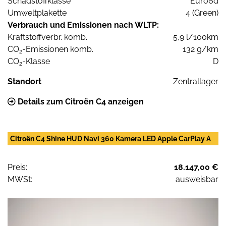
Schadstoffklasse
Euro6d
Umweltplakette
4 (Green)
Verbrauch und Emissionen nach WLTP:
Kraftstoffverbr. komb.
5,9 l/100km
CO
-Emissionen komb.
132 g/km
2
CO
-Klasse
D
2
Standort
Zentrallager
Details zum Citroën C4 anzeigen
Citroën C4 Shine HUD Navi 360 Kamera LED Apple CarPlay A
Preis:
18.147,00 €
MWSt:
ausweisbar