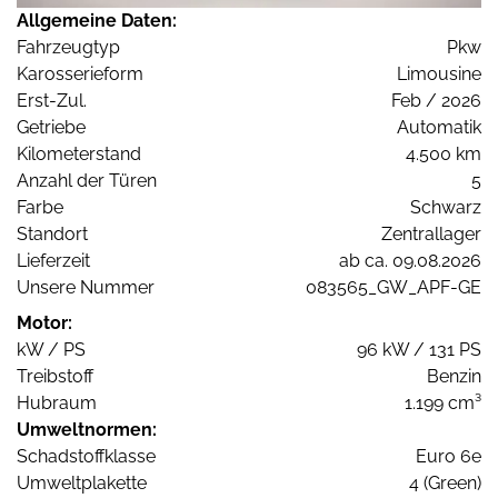
Allgemeine Daten:
Fahrzeugtyp
Pkw
Karosserieform
Limousine
Erst-Zul.
Feb / 2026
Getriebe
Automatik
Kilometerstand
4.500 km
Anzahl der Türen
5
Farbe
Schwarz
Standort
Zentrallager
Lieferzeit
ab ca. 09.08.2026
Unsere Nummer
083565_GW_APF-GE
Motor:
kW / PS
96 kW / 131 PS
Treibstoff
Benzin
Hubraum
1.199 cm³
Umweltnormen:
Schadstoffklasse
Euro 6e
Umweltplakette
4 (Green)