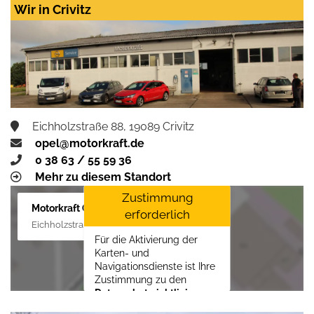
LLC
erforderlich.
Wir in Crivitz
Zustimmen und
aktivieren
Eichholzstraße 88, 19089 Crivitz
opel@motorkraft.de
0 38 63 / 55 59 36
Mehr zu diesem Standort
Zustimmung
Motorkraft GmbH
erforderlich
Eichholzstraße 88, 19089 Crivitz
Für die Aktivierung der
Karten- und
Navigationsdienste ist Ihre
Zustimmung zu den
Datenschutzrichtlinien
vom Drittanbieter Google