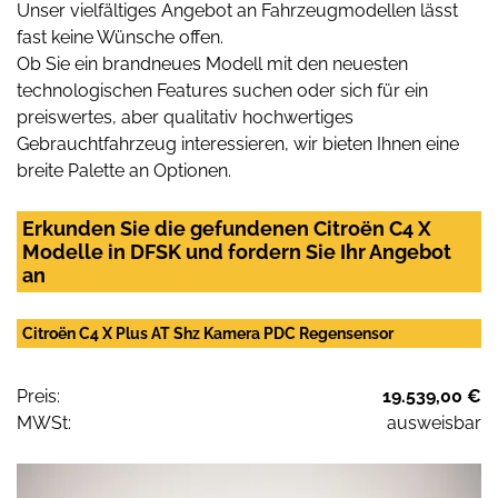
Unser vielfältiges Angebot an Fahrzeugmodellen lässt
fast keine Wünsche offen.
Ob Sie ein brandneues Modell mit den neuesten
technologischen Features suchen oder sich für ein
preiswertes, aber qualitativ hochwertiges
Gebrauchtfahrzeug interessieren, wir bieten Ihnen eine
breite Palette an Optionen.
Erkunden Sie die gefundenen Citroën C4 X
Modelle in DFSK und fordern Sie Ihr Angebot
an
Citroën C4 X Plus AT Shz Kamera PDC Regensensor
Preis:
19.539,00 €
MWSt:
ausweisbar