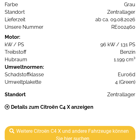
Farbe
Grau
Standort
Zentrallager
Lieferzeit
ab ca. 09.08.2026
Unsere Nummer
RE002460
Motor:
kW / PS
96 kW / 131 PS
Treibstoff
Benzin
Hubraum
1.199 cm³
Umweltnormen:
Schadstoffklasse
Euro6d
Umweltplakette
4 (Green)
Standort
Zentrallager
Details zum Citroën C4 X anzeigen
Weitere Citroën C4 X und andere Fahrzeuge können
Sie hier suchen