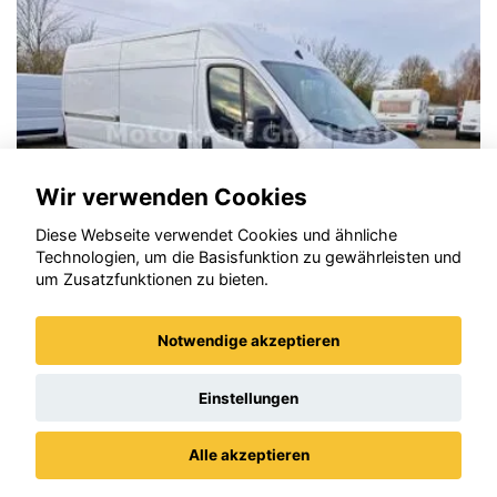
LLC
erforderlich.
Zustimmen und
aktivieren
Wir verwenden Cookies
Diese Webseite verwendet Cookies und ähnliche
Technologien, um die Basisfunktion zu gewährleisten und
um Zusatzfunktionen zu bieten.
Notwendige akzeptieren
Opel Movano
BA
Einstellungen
Alle akzeptieren
Datenschutz
Impressum / AGBs