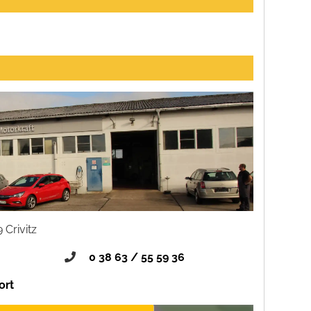
 Crivitz
0 38 63 / 55 59 36
ort