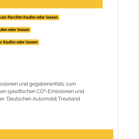
slust-Parchim Kaufen oder leasen
aufen oder leasen
ar Kaufen oder leasen
ssionen und gegebenenfalls zum
2
llen spezifischen CO
-Emissionen und
 der 'Deutschen Automobil Treuhand