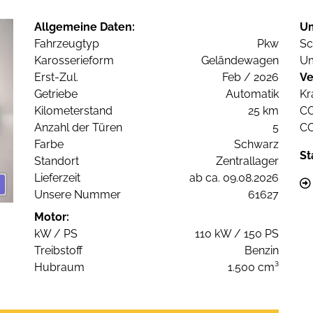
Allgemeine Daten:
U
Fahrzeugtyp
Pkw
Sc
Karosserieform
Geländewagen
Um
Erst-Zul.
Feb / 2026
Ve
Getriebe
Automatik
Kr
Kilometerstand
25 km
C
Anzahl der Türen
5
C
Farbe
Schwarz
St
Standort
Zentrallager
Lieferzeit
ab ca. 09.08.2026
Unsere Nummer
61627
Motor:
kW / PS
110 kW / 150 PS
Treibstoff
Benzin
Hubraum
1.500 cm³