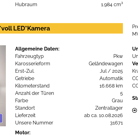
Hubraum
1.984 cm³
Pr
y*voll LED*Kamera
M
Allgemeine Daten:
U
Fahrzeugtyp
Pkw
Um
Karosserieform
Geländewagen
Ve
Erst-Zul.
Jul / 2025
Kr
Getriebe
Automatik
C
Kilometerstand
16.668 km
C
Anzahl der Türen
5
St
Farbe
Grau
Standort
Zentrallager
Lieferzeit
ab ca. 10.08.2026
Unsere Nummer
31671
Motor: