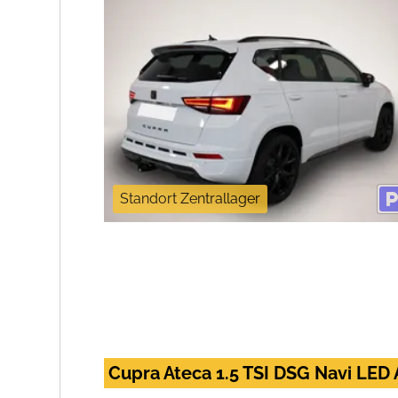
Standort Zentrallager
Cupra Ateca 1.5 TSI DSG Navi LED