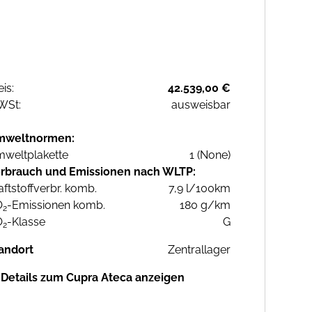
eis:
42.539,00 €
WSt:
ausweisbar
mweltnormen:
weltplakette
1 (None)
rbrauch und Emissionen nach WLTP:
aftstoffverbr. komb.
7,9 l/100km
O
-Emissionen komb.
180 g/km
2
O
-Klasse
G
2
andort
Zentrallager
Details zum Cupra Ateca anzeigen