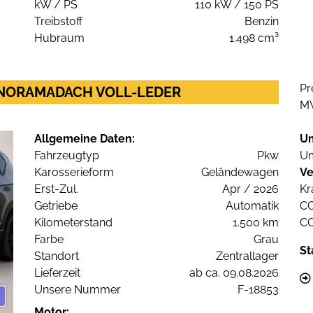
kW / PS
110 kW / 150 PS
Treibstoff
Benzin
Hubraum
1.498 cm³
Pr
 PANORAMADACH VOLL-LEDER
M
Allgemeine Daten:
U
Fahrzeugtyp
Pkw
Um
Karosserieform
Geländewagen
Ve
Erst-Zul.
Apr / 2026
Kr
Getriebe
Automatik
C
Kilometerstand
1.500 km
C
Farbe
Grau
St
Standort
Zentrallager
Lieferzeit
ab ca. 09.08.2026
Unsere Nummer
F-18853
Motor: