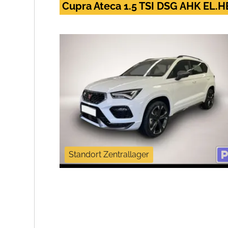
Cupra Ateca 1.5 TSI DSG AHK EL
Standort Zentrallager