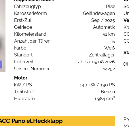
Fahrzeugtyp
Pkw
Sc
Karosserieform
Geländewagen
Um
Erst-Zul.
Sep / 2025
Ve
Getriebe
Automatik
Kr
Kilometerstand
51 km
C
Anzahl der Türen
5
C
Farbe
Weiß
St
Standort
Zentrallager
Lieferzeit
ab ca. 09.08.2026
Unsere Nummer
14252
Motor:
kW / PS
140 kW / 190 PS
Treibstoff
Benzin
Hubraum
1.984 cm³
Pr
 ACC Pano el.Heckklapp
M