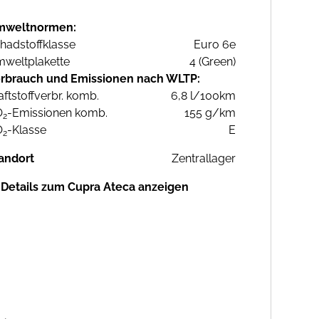
mweltnormen:
hadstoffklasse
Euro 6e
weltplakette
4 (Green)
rbrauch und Emissionen nach WLTP:
aftstoffverbr. komb.
6,8 l/100km
O
-Emissionen komb.
155 g/km
2
O
-Klasse
E
2
andort
Zentrallager
Details zum Cupra Ateca anzeigen