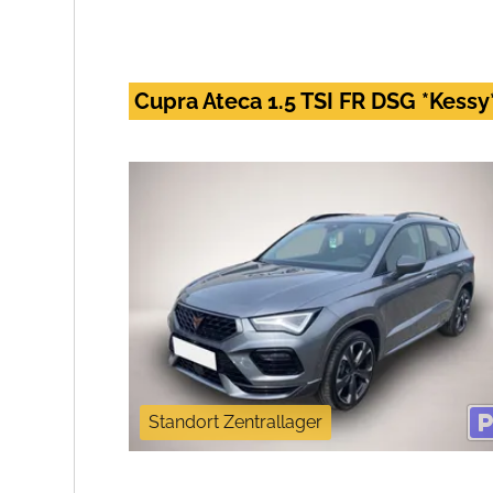
Cupra Ateca 1.5 TSI FR DSG *Kess
Standort Zentrallager