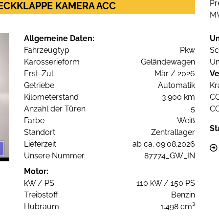
Pr
.HECKKLAPPE KAMERA ACC
M
Allgemeine Daten:
U
Fahrzeugtyp
Pkw
Sc
Karosserieform
Geländewagen
Um
Erst-Zul.
Mär / 2026
Ve
Getriebe
Automatik
Kr
Kilometerstand
3.900 km
C
Anzahl der Türen
5
C
Farbe
Weiß
St
Standort
Zentrallager
Lieferzeit
ab ca. 09.08.2026
Unsere Nummer
87774_GW_IN
Motor:
kW / PS
110 kW / 150 PS
Treibstoff
Benzin
Hubraum
1.498 cm³