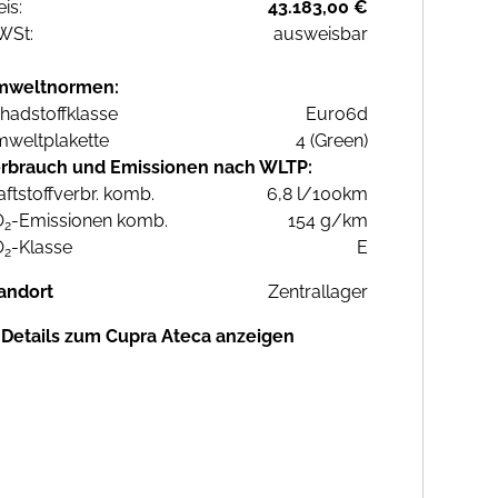
eis:
43.183,00 €
WSt:
ausweisbar
mweltnormen:
hadstoffklasse
Euro6d
weltplakette
4 (Green)
rbrauch und Emissionen nach WLTP:
aftstoffverbr. komb.
6,8 l/100km
O
-Emissionen komb.
154 g/km
2
O
-Klasse
E
2
andort
Zentrallager
Details zum Cupra Ateca anzeigen