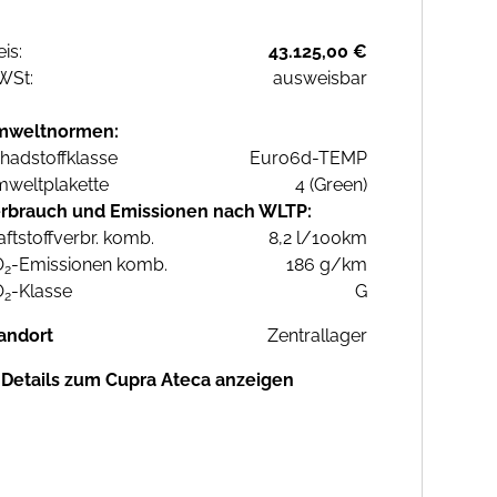
eis:
43.125,00 €
WSt:
ausweisbar
mweltnormen:
hadstoffklasse
Euro6d-TEMP
weltplakette
4 (Green)
rbrauch und Emissionen nach WLTP:
aftstoffverbr. komb.
8,2 l/100km
O
-Emissionen komb.
186 g/km
2
O
-Klasse
G
2
andort
Zentrallager
Details zum Cupra Ateca anzeigen