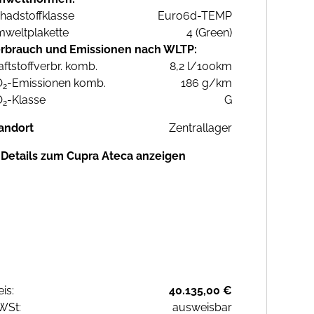
hadstoffklasse
Euro6d-TEMP
weltplakette
4 (Green)
rbrauch und Emissionen nach WLTP:
aftstoffverbr. komb.
8,2 l/100km
O
-Emissionen komb.
186 g/km
2
O
-Klasse
G
2
andort
Zentrallager
Details zum Cupra Ateca anzeigen
eis:
40.135,00 €
WSt:
ausweisbar