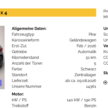
Pr
x 4
M
Allgemeine Daten:
U
Fahrzeugtyp
Pkw
Sc
Karosserieform
Geländewagen
Um
Erst-Zul.
Feb / 2026
Ve
Getriebe
Automatik
Kr
Kilometerstand
51 km
C
Anzahl der Türen
5
C
Farbe
Schwarz
St
Standort
Zentrallager
Lieferzeit
ab ca. 09.08.2026
Unsere Nummer
14361
Motor:
kW / PS
140 kW / 190 PS
Treibstoff
Benzin