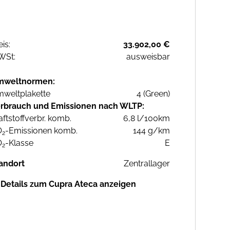
eis:
33.902,00 €
WSt:
ausweisbar
mweltnormen:
weltplakette
4 (Green)
rbrauch und Emissionen nach WLTP:
aftstoffverbr. komb.
6,8 l/100km
O
-Emissionen komb.
144 g/km
2
O
-Klasse
E
2
andort
Zentrallager
Details zum Cupra Ateca anzeigen