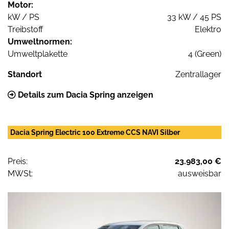
Motor:
kW / PS
33 kW / 45 PS
Treibstoff
Elektro
Umweltnormen:
Umweltplakette
4 (Green)
Standort
Zentrallager
Details zum Dacia Spring anzeigen
Dacia Spring Electric 100 Extreme CCS NAVI Silber
Preis:
23.983,00 €
MWSt:
ausweisbar