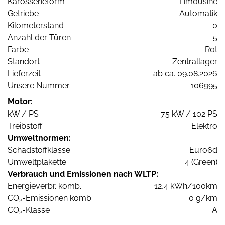
Karosserieform
Limousine
Getriebe
Automatik
Kilometerstand
0
Anzahl der Türen
5
Farbe
Rot
Standort
Zentrallager
Lieferzeit
ab ca. 09.08.2026
Unsere Nummer
106995
Motor:
kW / PS
75 kW / 102 PS
Treibstoff
Elektro
Umweltnormen:
Schadstoffklasse
Euro6d
Umweltplakette
4 (Green)
Verbrauch und Emissionen nach WLTP:
Energieverbr. komb.
12,4 kWh/100km
CO
-Emissionen komb.
0 g/km
2
CO
-Klasse
A
2