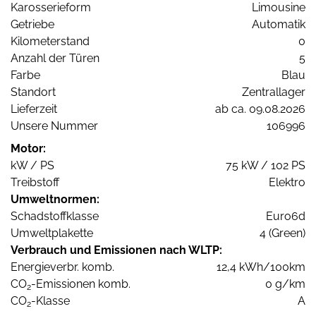
Karosserieform
Limousine
Getriebe
Automatik
Kilometerstand
0
Anzahl der Türen
5
Farbe
Blau
Standort
Zentrallager
Lieferzeit
ab ca. 09.08.2026
Unsere Nummer
106996
Motor:
kW / PS
75 kW / 102 PS
Treibstoff
Elektro
Umweltnormen:
Schadstoffklasse
Euro6d
Umweltplakette
4 (Green)
Verbrauch und Emissionen nach WLTP:
Energieverbr. komb.
12,4 kWh/100km
CO
-Emissionen komb.
0 g/km
2
CO
-Klasse
A
2