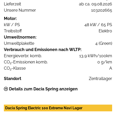
Lieferzeit
ab ca. 09.08.2026
Unsere Nummer
103202665
Motor:
kW / PS
48 kW / 65 PS
Treibstoff
Elektro
Umweltnormen:
Umweltplakette
4 (Green)
Verbrauch und Emissionen nach WLTP:
Energieverbr. komb.
13,9 kWh/100km
CO
-Emissionen komb.
0 g/km
2
CO
-Klasse
A
2
Standort
Zentrallager
Details zum Dacia Spring anzeigen
Dacia Spring Electric 100 Extreme Navi Lager