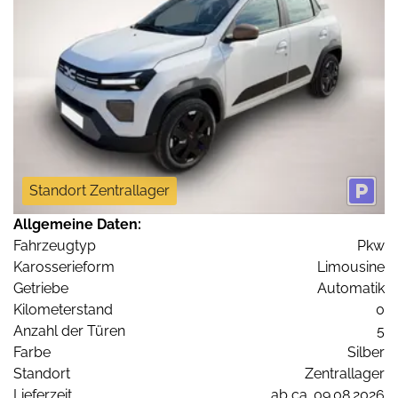
Standort Zentrallager
Allgemeine Daten:
Fahrzeugtyp
Pkw
Karosserieform
Limousine
Getriebe
Automatik
Kilometerstand
0
Anzahl der Türen
5
Farbe
Silber
Standort
Zentrallager
Lieferzeit
ab ca. 09.08.2026