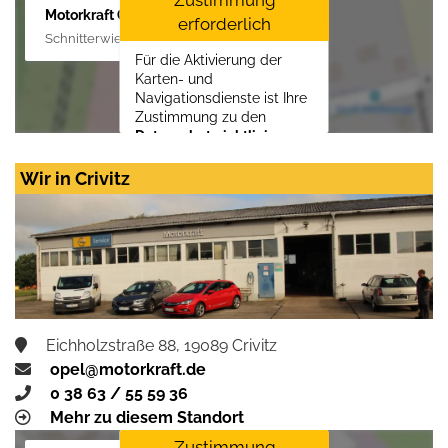
Motorkraft GmbH
erforderlich
Schnitterwiese 1, 19055 Schwerin
Für die Aktivierung der
Karten- und
Navigationsdienste ist Ihre
Zustimmung zu den
Datenschutzrichtlinien
vom Drittanbieter Google
LLC
erforderlich.
Wir in Crivitz
Zustimmen und
aktivieren
Eichholzstraße 88, 19089 Crivitz
opel@motorkraft.de
0 38 63 / 55 59 36
Mehr zu diesem Standort
Zustimmung