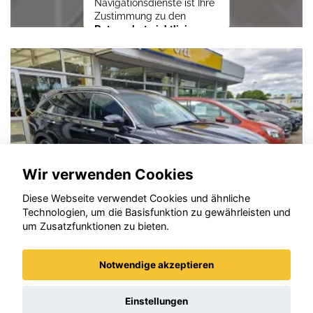
Navigationsdienste ist Ihre
Zustimmung zu den
Datenschutzrichtlinien
vom Drittanbieter Google
LLC
erforderlich.
Zustimmen und
aktivieren
Wir verwenden Cookies
Diese Webseite verwendet Cookies und ähnliche
Technologien, um die Basisfunktion zu gewährleisten und
um Zusatzfunktionen zu bieten.
Notwendige akzeptieren
ia Sorento
Ope
Einstellungen