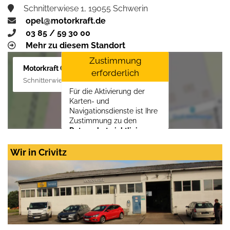
Schnitterwiese 1, 19055 Schwerin
opel@motorkraft.de
03 85 / 59 30 00
Mehr zu diesem Standort
Zustimmung
Motorkraft GmbH
erforderlich
Schnitterwiese 1, 19055 Schwerin
Für die Aktivierung der
Karten- und
Navigationsdienste ist Ihre
Zustimmung zu den
Datenschutzrichtlinien
vom Drittanbieter Google
LLC
erforderlich.
Wir in Crivitz
Zustimmen und
aktivieren