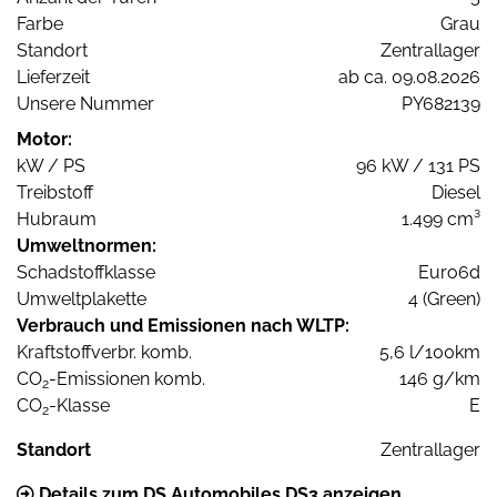
Farbe
Grau
Standort
Zentrallager
Lieferzeit
ab ca. 09.08.2026
Unsere Nummer
PY682139
Motor:
kW / PS
96 kW / 131 PS
Treibstoff
Diesel
Hubraum
1.499 cm³
Umweltnormen:
Schadstoffklasse
Euro6d
Umweltplakette
4 (Green)
Verbrauch und Emissionen nach WLTP:
Kraftstoffverbr. komb.
5,6 l/100km
CO
-Emissionen komb.
146 g/km
2
CO
-Klasse
E
2
Standort
Zentrallager
Details zum DS Automobiles DS3 anzeigen