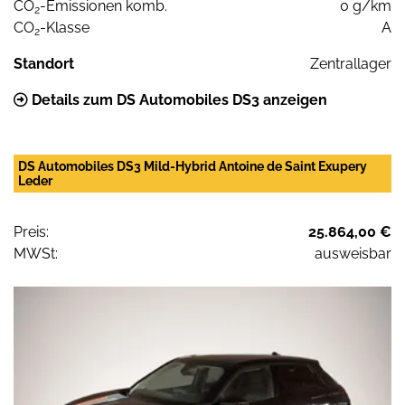
CO
-Emissionen komb.
0 g/km
2
CO
-Klasse
A
2
Standort
Zentrallager
Details zum DS Automobiles DS3 anzeigen
DS Automobiles DS3 Mild-Hybrid Antoine de Saint Exupery
Leder
Preis:
25.864,00 €
MWSt:
ausweisbar