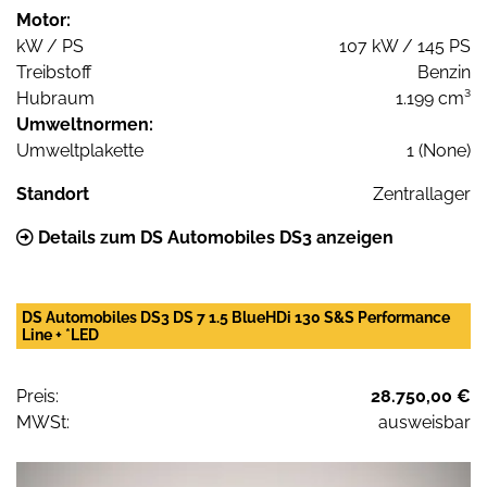
Motor:
kW / PS
107 kW / 145 PS
Treibstoff
Benzin
Hubraum
1.199 cm³
Umweltnormen:
Umweltplakette
1 (None)
Standort
Zentrallager
Details zum DS Automobiles DS3 anzeigen
DS Automobiles DS3 DS 7 1.5 BlueHDi 130 S&S Performance
Line + *LED
Preis:
28.750,00 €
MWSt:
ausweisbar