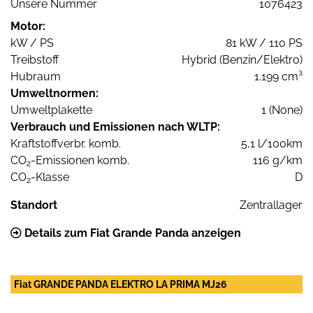
Unsere Nummer
1076423
Motor:
kW / PS
81 kW / 110 PS
Treibstoff
Hybrid (Benzin/Elektro)
Hubraum
1.199 cm³
Umweltnormen:
Umweltplakette
1 (None)
Verbrauch und Emissionen nach WLTP:
Kraftstoffverbr. komb.
5,1 l/100km
CO
-Emissionen komb.
116 g/km
2
CO
-Klasse
D
2
Standort
Zentrallager
Details zum Fiat Grande Panda anzeigen
Fiat GRANDE PANDA ELEKTRO LA PRIMA MJ26