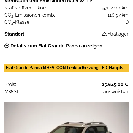
Verbrauch und Emissionen nach WLTP:
Kraftstoffverbr. komb.
5,1 l/100km
CO
-Emissionen komb.
116 g/km
2
CO
-Klasse
D
2
Standort
Zentrallager
Details zum Fiat Grande Panda anzeigen
Fiat Grande Panda MHEV ICON Lenkradheizung LED-Haupts
Preis:
25.645,00 €
MWSt:
ausweisbar