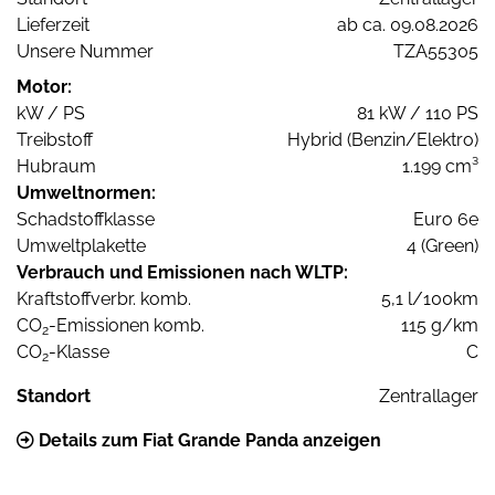
Lieferzeit
ab ca. 09.08.2026
Unsere Nummer
TZA55305
Motor:
kW / PS
81 kW / 110 PS
Treibstoff
Hybrid (Benzin/Elektro)
Hubraum
1.199 cm³
Umweltnormen:
Schadstoffklasse
Euro 6e
Umweltplakette
4 (Green)
Verbrauch und Emissionen nach WLTP:
Kraftstoffverbr. komb.
5,1 l/100km
CO
-Emissionen komb.
115 g/km
2
CO
-Klasse
C
2
Standort
Zentrallager
Details zum Fiat Grande Panda anzeigen