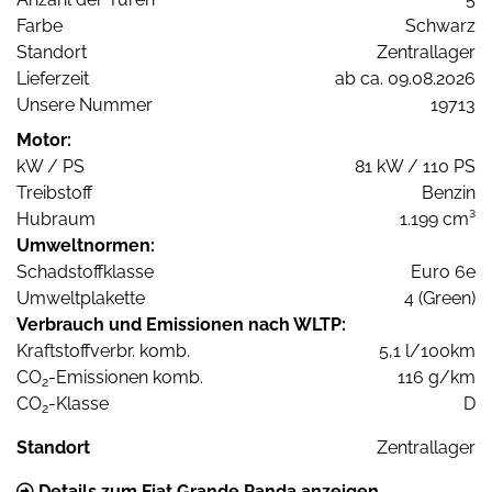
Farbe
Schwarz
Standort
Zentrallager
Lieferzeit
ab ca. 09.08.2026
Unsere Nummer
19713
Motor:
kW / PS
81 kW / 110 PS
Treibstoff
Benzin
Hubraum
1.199 cm³
Umweltnormen:
Schadstoffklasse
Euro 6e
Umweltplakette
4 (Green)
Verbrauch und Emissionen nach WLTP:
Kraftstoffverbr. komb.
5,1 l/100km
CO
-Emissionen komb.
116 g/km
2
CO
-Klasse
D
2
Standort
Zentrallager
Details zum Fiat Grande Panda anzeigen