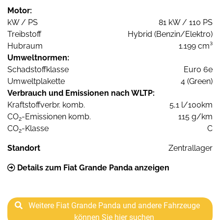
Motor:
kW / PS
81 kW / 110 PS
Treibstoff
Hybrid (Benzin/Elektro)
Hubraum
1.199 cm³
Umweltnormen:
Schadstoffklasse
Euro 6e
Umweltplakette
4 (Green)
Verbrauch und Emissionen nach WLTP:
Kraftstoffverbr. komb.
5,1 l/100km
CO
-Emissionen komb.
115 g/km
2
CO
-Klasse
C
2
Standort
Zentrallager
Details zum Fiat Grande Panda anzeigen
Weitere Fiat Grande Panda und andere Fahrzeuge
können Sie hier suchen