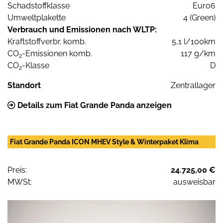
Schadstoffklasse
Euro6
Umweltplakette
4 (Green)
Verbrauch und Emissionen nach WLTP:
Kraftstoffverbr. komb.
5,1 l/100km
CO
-Emissionen komb.
117 g/km
2
CO
-Klasse
D
2
Standort
Zentrallager
Details zum Fiat Grande Panda anzeigen
Fiat Grande Panda ICON MHEV Style & Winterpaket Klima
Preis:
24.725,00 €
MWSt:
ausweisbar