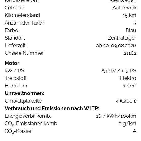
Karosserieform
Kleinwagen
Getriebe
Automatik
Kilometerstand
15 km
Anzahl der Türen
5
Farbe
Blau
Standort
Zentrallager
Lieferzeit
ab ca. 09.08.2026
Unsere Nummer
21162
Motor:
kW / PS
83 kW / 113 PS
Treibstoff
Elektro
Hubraum
1 cm³
Umweltnormen:
Umweltplakette
4 (Green)
Verbrauch und Emissionen nach WLTP:
Energieverbr. komb.
16,7 kWh/100km
CO
-Emissionen komb.
0 g/km
2
CO
-Klasse
A
2