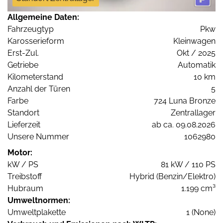
Allgemeine Daten:
Fahrzeugtyp
Pkw
Karosserieform
Kleinwagen
Erst-Zul.
Okt / 2025
Getriebe
Automatik
Kilometerstand
10 km
Anzahl der Türen
5
Farbe
724 Luna Bronze
Standort
Zentrallager
Lieferzeit
ab ca. 09.08.2026
Unsere Nummer
1062980
Motor:
kW / PS
81 kW / 110 PS
Treibstoff
Hybrid (Benzin/Elektro)
Hubraum
1.199 cm³
Umweltnormen:
Umweltplakette
1 (None)