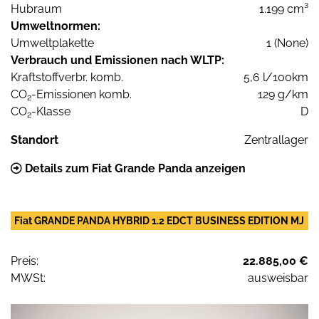
Hubraum
1.199 cm³
Umweltnormen:
Umweltplakette
1 (None)
Verbrauch und Emissionen nach WLTP:
Kraftstoffverbr. komb.
5,6 l/100km
CO
-Emissionen komb.
129 g/km
2
CO
-Klasse
D
2
Standort
Zentrallager
Details zum Fiat Grande Panda anzeigen
Fiat GRANDE PANDA HYBRID 1.2 EDCT BUSINESS EDITION MJ
Preis:
22.885,00 €
MWSt:
ausweisbar