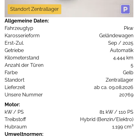
Standort Zentrallager
Allgemeine Daten:
Fahrzeugtyp
Pkw
Karosserieform
Geländewagen
Erst-Zul.
Sep / 2025
Getriebe
Automatik
Kilometerstand
4.444 km
Anzahl der Türen
5
Farbe
Gelb
Standort
Zentrallager
Lieferzeit
ab ca. 09.08.2026
Unsere Nummer
20769
Motor:
kW / PS
81 kW / 110 PS
Treibstoff
Hybrid (Benzin/Elektro)
Hubraum
1.199 cm³
Umweltnormen: