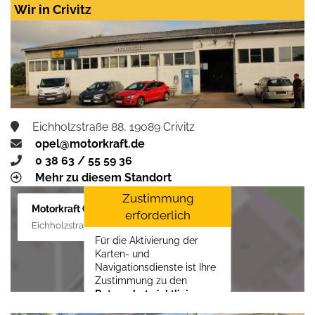
LLC
erforderlich.
Wir in Crivitz
Zustimmen und
aktivieren
Eichholzstraße 88, 19089 Crivitz
opel@motorkraft.de
0 38 63 / 55 59 36
Mehr zu diesem Standort
Zustimmung
Motorkraft GmbH
erforderlich
Eichholzstraße 88, 19089 Crivitz
Für die Aktivierung der
Karten- und
Navigationsdienste ist Ihre
Zustimmung zu den
Datenschutzrichtlinien
vom Drittanbieter Google