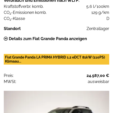
Verbrauch und Emissionen nach WLTP:
Kraftstoffverbr. komb.
5,6 l/100km
CO
-Emissionen komb.
129 g/km
2
CO
-Klasse
D
2
Standort
Zentrallager
Details zum Fiat Grande Panda anzeigen
Fiat Grande Panda LA PRIMA HYBRID 1.2 eDCT 81kW (110PS)
Klimaau...
Preis:
24.587,00 €
MWSt:
ausweisbar