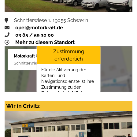
Schnitterwiese 1, 19055 Schwerin
opel@motorkraft.de
03 85 / 59 30 00
Mehr zu diesem Standort
Zustimmung
Motorkraft GmbH
erforderlich
Schnitterwiese 1, 19055 Schwerin
Für die Aktivierung der
Karten- und
Navigationsdienste ist Ihre
Zustimmung zu den
Datenschutzrichtlinien
vom Drittanbieter Google
LLC
erforderlich.
Wir in Crivitz
Zustimmen und
aktivieren